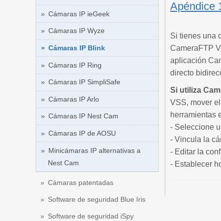
Apéndice 
Cámaras IP ieGeek
Cámaras IP Wyze
Si tienes una 
Cámaras IP Blink
CameraFTP Vie
aplicación Ca
Cámaras IP Ring
directo bidire
Cámaras IP SimpliSafe
Si utiliza Ca
Cámaras IP Arlo
VSS, mover el 
herramientas 
Cámaras IP Nest Cam
- Seleccione u
Cámaras IP de AOSU
- Vincula la c
Minicámaras IP alternativas a
- Editar la co
Nest Cam
- Establecer h
Cámaras patentadas
Software de seguridad Blue Iris
Software de seguridad iSpy