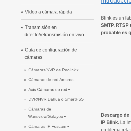
Introducci
Vídeo a cámara rápida
Blink es un fa
SMTP, RTSP u 
Transmisión en
probable es q
directo/retransmisión en vivo
Guía de configuración de
cámaras
Cámaras/NVR de Reolink
Cámaras de red Amcrest
Axis Cámaras de red
DVR/NVR Dahua o SmartPSS
Cámaras de
Descargo de 
Wansview/Galayou
IP Blink
. La i
Cámaras IP Foscam
problema rela