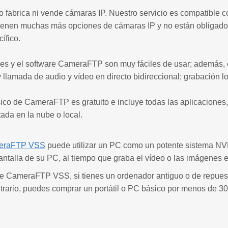
fabrica ni vende cámaras IP. Nuestro servicio es compatible c
tienen muchas más opciones de cámaras IP y no están obligados
ífico.
nes y el software CameraFTP son muy fáciles de usar; además,
y llamada de audio y vídeo en directo bidireccional; grabación loc
sico de CameraFTP es gratuito e incluye todas las aplicaciones
tada en la nube o local.
meraFTP VSS
puede utilizar un PC como un potente sistema N
pantalla de su PC, al tiempo que graba el vídeo o las imágenes e
re CameraFTP VSS, si tienes un ordenador antiguo o de repues
ntrario, puedes comprar un portátil o PC básico por menos de