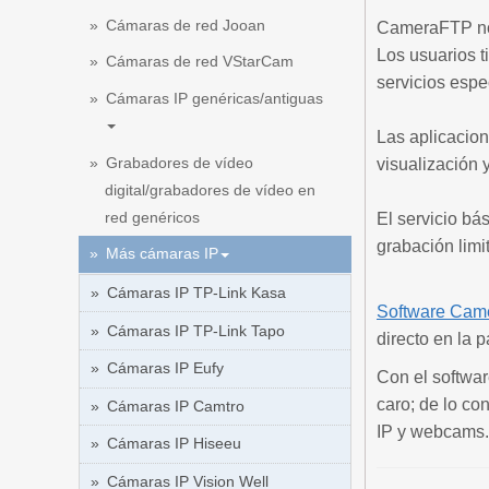
Cámaras de red Jooan
CameraFTP no 
Los usuarios 
Cámaras de red VStarCam
servicios espec
Cámaras IP genéricas/antiguas
Las aplicacio
Grabadores de vídeo
visualización 
digital/grabadores de vídeo en
red genéricos
El servicio bá
grabación limi
Más cámaras IP
Cámaras IP TP-Link Kasa
Software Ca
Cámaras IP TP-Link Tapo
directo en la 
Cámaras IP Eufy
Con el softwa
caro; de lo co
Cámaras IP Camtro
IP y webcams.
Cámaras IP Hiseeu
Cámaras IP Vision Well