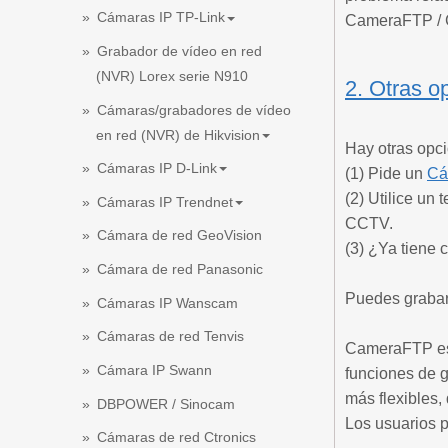
Cámaras IP TP-Link
CameraFTP /
Grabador de vídeo en red
(NVR) Lorex serie N910
2. Otras o
Cámaras/grabadores de vídeo
en red (NVR) de Hikvision
Hay otras opc
Cámaras IP D-Link
(1) Pide un
Cá
(2) Utilice u
Cámaras IP Trendnet
CCTV.
Cámara de red GeoVision
(3) ¿Ya tiene 
Cámara de red Panasonic
Puedes grabar
Cámaras IP Wanscam
Cámaras de red Tenvis
CameraFTP es 
Cámara IP Swann
funciones de 
más flexibles,
DBPOWER / Sinocam
Los usuarios 
Cámaras de red Ctronics