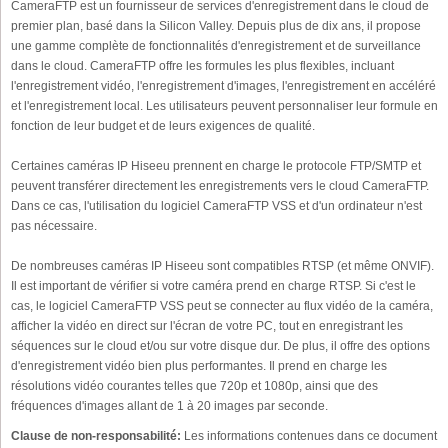
CameraFTP est un fournisseur de services d'enregistrement dans le cloud de
premier plan, basé dans la Silicon Valley. Depuis plus de dix ans, il propose
une gamme complète de fonctionnalités d'enregistrement et de surveillance
dans le cloud. CameraFTP offre les formules les plus flexibles, incluant
l'enregistrement vidéo, l'enregistrement d'images, l'enregistrement en accéléré
et l'enregistrement local. Les utilisateurs peuvent personnaliser leur formule en
fonction de leur budget et de leurs exigences de qualité.
Certaines caméras IP Hiseeu prennent en charge le protocole FTP/SMTP et
peuvent transférer directement les enregistrements vers le cloud CameraFTP.
Dans ce cas, l'utilisation du logiciel CameraFTP VSS et d'un ordinateur n'est
pas nécessaire.
De nombreuses caméras IP Hiseeu sont compatibles RTSP (et même ONVIF).
Il est important de vérifier si votre caméra prend en charge RTSP. Si c'est le
cas, le logiciel CameraFTP VSS peut se connecter au flux vidéo de la caméra,
afficher la vidéo en direct sur l'écran de votre PC, tout en enregistrant les
séquences sur le cloud et/ou sur votre disque dur. De plus, il offre des options
d'enregistrement vidéo bien plus performantes. Il prend en charge les
résolutions vidéo courantes telles que 720p et 1080p, ainsi que des
fréquences d'images allant de 1 à 20 images par seconde.
Clause de non-responsabilité:
Les informations contenues dans ce document