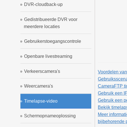
DVR-cloudback-up
Gedistribueerde DVR voor
meerdere locaties
Gebruikerstoegangscontrole
Openbare livestreaming
Verkeerscamera's
Voordelen va
Gebruiksscena
CameraFTP tim
Weercamera's
Gebruik een I
Gebruik een 
Timelapse-video
Bekijk timela
Meer informat
Schermopnameoplossing
bijbehorende p