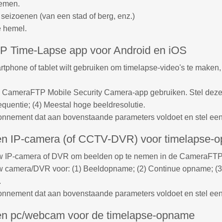
oemen.
eizoenen (van een stad of berg, enz.)
e hemel.
 Time-Lapse app voor Android en iOS
artphone of tablet wilt gebruiken om timelapse-video's te mak
e CameraFTP Mobile Security Camera-app gebruiken. Stel deze 
quentie; (4) Meestal hoge beeldresolutie.
onnement dat aan bovenstaande parameters voldoet en stel een
en IP-camera (of CCTV-DVR) voor timelapse-
w IP-camera of DVR om beelden op te nemen in de CameraFTP
w camera/DVR voor: (1) Beeldopname; (2) Continue opname; (3)
.
onnement dat aan bovenstaande parameters voldoet en stel een
en pc/webcam voor de timelapse-opname