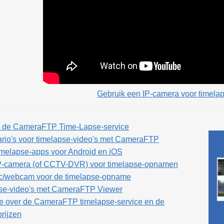
Gebruik een IP-camera voor timel
n de CameraFTP Time-Lapse-service
rio's voor timelapse-video's met CameraFTP
elapse-apps voor Android en iOS
P-camera (of CCTV-DVR) voor timelapse-opnamen
pc/webcam voor de timelapse-opname
pse-video's met CameraFTP Viewer
ie over de CameraFTP timelapse-service en de
rijzen