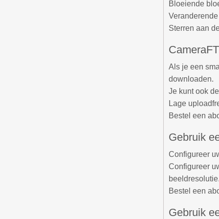
Bloeiende bl
Veranderende s
Sterren aan d
CameraFTP
Als je een sm
downloaden.
Je kunt ook d
Lage uploadfre
Bestel een ab
Gebruik e
Configureer u
Configureer u
beeldresolutie
Bestel een ab
Gebruik e