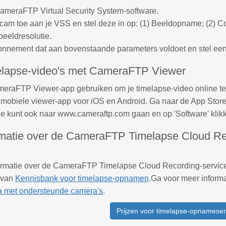
CameraFTP Virtual Security System-software.
am toe aan je VSS en stel deze in op: (1) Beeldopname; (2) Co
eeldresolutie.
onnement dat aan bovenstaande parameters voldoet en stel een
melapse-video's met CameraFTP Viewer
meraFTP Viewer-app gebruiken om je timelapse-video online t
 mobiele viewer-app voor iOS en Android. Ga naar de App Sto
e kunt ook naar www.cameraftp.com gaan en op 'Software' kli
rmatie over de CameraFTP Timelapse Cloud Rec
ormatie over de CameraFTP Timelapse Cloud Recording-service, 
 van
Kennisbank voor timelapse-opnamen
.Ga voor meer inform
a met ondersteunde camera's
.
Prijzen voor timelapse-opnameser