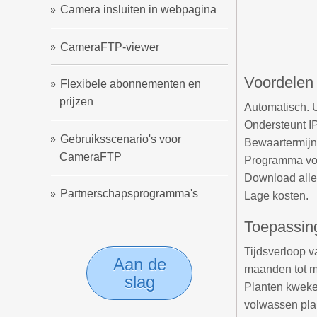
Camera insluiten in webpagina
CameraFTP-viewer
Voordelen
Flexibele abonnementen en
prijzen
Automatisch. U
Ondersteunt I
Gebruiksscenario's voor
Bewaartermijn 
CameraFTP
Programma voo
Download alle
Partnerschapsprogramma's
Lage kosten.
Toepassin
Tijdsverloop 
Aan de
maanden tot m
slag
Planten kweken
volwassen pla