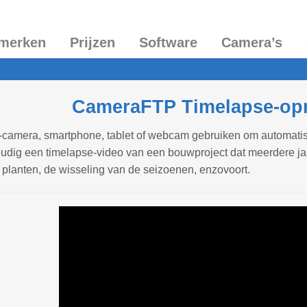
merken
Prijzen
Software
Camera’s
CameraFTP Timelapse-op
P-camera, smartphone, tablet of webcam gebruiken om automat
udig een timelapse-video van een bouwproject dat meerdere ja
planten, de wisseling van de seizoenen, enzovoort.