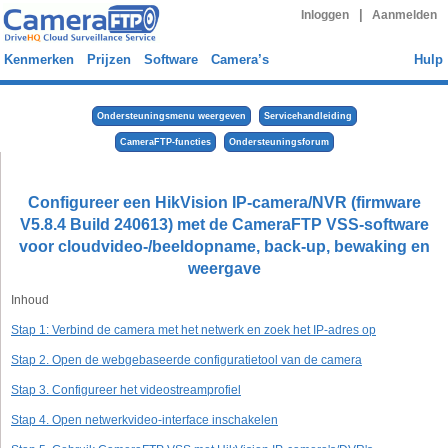
|
Inloggen
Aanmelden
Kenmerken
Prijzen
Software
Camera’s
Hulp
Ondersteuningsmenu weergeven
Servicehandleiding
CameraFTP-functies
Ondersteuningsforum
Configureer een HikVision IP-camera/NVR (firmware
V5.8.4 Build 240613) met de CameraFTP VSS-software
voor cloudvideo-/beeldopname, back-up, bewaking en
weergave
Inhoud
Stap 1: Verbind de camera met het netwerk en zoek het IP-adres op
Stap 2. Open de webgebaseerde configuratietool van de camera
Stap 3. Configureer het videostreamprofiel
Stap 4. Open netwerkvideo-interface inschakelen