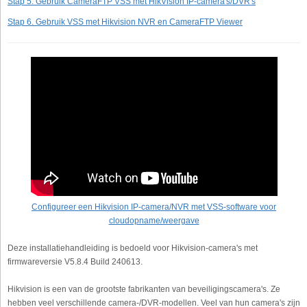
Stap 5. Gebruik CameraFTP VSS met HikVision IP-camera's/DVR's
Stap 6. Gebruik VSS met Hikvision NVR en CameraFTP Viewer
Configureer een Hikvision IP-camera/NVR met VSS-software voor
cloudopname/weergave
Deze installatiehandleiding is bedoeld voor Hikvision-camera's met
firmwareversie V5.8.4 Build 240613.
Hikvision is een van de grootste fabrikanten van beveiligingscamera's. Ze
hebben veel verschillende camera-/DVR-modellen. Veel van hun camera's zijn