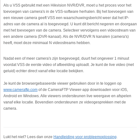
Als u VSS gebruikt met een Hikvision NVR/DVR, moet u het proces voor het
toevoegen van camera's in de VSS-software herhalen. Bij het toevoegen van
een nieuwe camera geeft VSS een waarschuwingsbericht weer dat het IP-
adres van de camera al is toegevoegd. U kunt dit bericht negeren en doorgaan
met het toevoegen van de camera. Selecteer vervolgens een videostream van
een andere camera (DVR-kanaal). Als de NVR/DVR N kanalen (camera's)
heeft, moet deze minimaal N videostreams hebben.
Nadat een of meer camera's zijn toegevoegd, duurt het ongeveer 1 minuut
voordat VSS de eerste video of afbeelding uploadt. Je kunt de live video (met
geluid) echter direct vanaf elke locatie bekijken.
Je kunt de browsergebaseerde viewer gebruiken door in te loggen op
www.cameraftp.com
of de CameraFTP Viewer-app downloaden voor iOS,
Android en Windows. Alle viewers ondersteunen live weergave en afspelen
vanaf elke locatie. Bovendien ondersteunen ze videogesprekken met de
camera.
Lukt het niet? Lees dan onze
Handleiding voor probleemoplossing
.