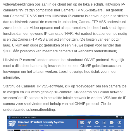
video/afbeeldingen opslaan in de cloud (en op de lokale schijf). HikVision IP-
camera's/NVR's zijn compatibel met CameraFTP VSS-software. Het gebruik
van CameraFTP VSS met een HikVision IP-camera is eenvoudiger in te stellen
dan rechtstreeks vanaf de camera te uploaden; CameraFTP VSS ondersteunt
zowel beeld- als video-opname met alle parameters; het heeft ook krachtigere
functies dan een gewone IP-camera of NVR. Het nadeel is dat er een pc nodig
is en dat CameraFTP VSS altijd actief moet zijn. (De kosten van een pc zijn
laag. U kunt een oude pc gebruiken of een nieuwe kopen voor minder dan
$300; één pc/laptop kan meerdere camera's of webcams ondersteunen).
Hikvision IP-camera's ondersteunen het standaard ONVIF-protocol. Mogelijk
moet u dit echter handmatig inschakelen en een ONVIF-gebruikersaccount
toevoegen om het te laten werken. Lees het vorige hoofdstuk voor meer
informatie.
Start nu de CameraFTP VSS-software, klik op 'Toevoegen' om een camera toe
te voegen en klik vervolgens op 'IP-camera'. Klik daarna op 'Lokaal netwerk
scannen' om IP-camera's in hetzelfde lokale netwerk te vinden. VSS kan de IP-
camera zeer snel vinden met behulp van het ONVIF-protocol. Zie de
onderstaande schermafbeelding: