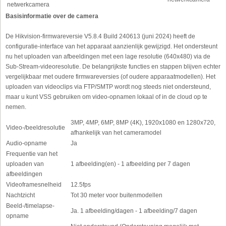
netwerkcamera
Basisinformatie over de camera
De Hikvision-firmwareversie V5.8.4 Build 240613 (juni 2024) heeft de
configuratie-interface van het apparaat aanzienlijk gewijzigd. Het ondersteunt
nu het uploaden van afbeeldingen met een lage resolutie (640x480) via de
Sub-Stream-videoresolutie. De belangrijkste functies en stappen blijven echter
vergelijkbaar met oudere firmwareversies (of oudere apparaatmodellen). Het
uploaden van videoclips via FTP/SMTP wordt nog steeds niet ondersteund,
maar u kunt VSS gebruiken om video-opnamen lokaal of in de cloud op te
nemen.
3MP, 4MP, 6MP, 8MP (4K), 1920x1080 en 1280x720,
Video-/beeldresolutie
afhankelijk van het cameramodel
Audio-opname
Ja
Frequentie van het
uploaden van
1 afbeelding(en) - 1 afbeelding per 7 dagen
afbeeldingen
Videoframesnelheid
12.5fps
Nachtzicht
Tot 30 meter voor buitenmodellen
Beeld-/timelapse-
Ja. 1 afbeelding/dagen - 1 afbeelding/7 dagen
opname