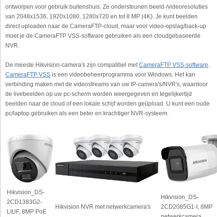
ontworpen voor gebruik buitenshuis. Ze ondersteunen beeld-/videoresoluties
van 2048x1536, 1920x1080, 1280x720 en tot 8 MP (4K). Je kunt beelden
direct uploaden naar de CameraFTP-cloud, maar voor video-opslag/back-up
moet je de CameraFTP VSS-software gebruiken als een cloudgebaseerde
NVR.
De meeste Hikvision-camera's zijn compatibel met
CameraFTP VSS-software
.
CameraFTP VSS
is een videobeheerprogramma voor Windows. Het kan
verbinding maken met de videostreams van uw IP-camera's/NVR's, waardoor
de livebeelden op uw pc-scherm worden weergegeven en tegelijkertijd
beelden naar de cloud of een lokale schijf worden geüpload. U kunt een oude
pc/laptop gebruiken als een beter en krachtiger NVR-systeem.
Hikvision_DS-
Hikvision_DS-
2CD1383G2-
Hikvision NVR met netwerkcamera's
2CD2085G1-I, 8MP
LIUF, 8MP PoE
netwerkcamera