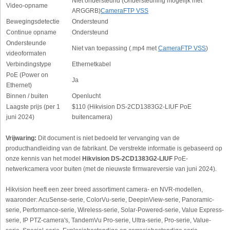
Niet ondersteund (Ondersteuning mogelijk met
Video-opname
ARGGRB)
CameraFTP VSS
Bewegingsdetectie
Ondersteund
Continue opname
Ondersteund
Ondersteunde
Niet van toepassing (.mp4 met
CameraFTP VSS
)
videoformaten
Verbindingstype
Ethernetkabel
PoE (Power on
Ja
Ethernet)
Binnen / buiten
Openlucht
Laagste prijs (per 1
$110 (Hikvision DS-2CD1383G2-LIUF PoE
juni 2024)
buitencamera)
Vrijwaring:
Dit document is niet bedoeld ter vervanging van de
producthandleiding van de fabrikant. De verstrekte informatie is gebaseerd op
onze kennis van het model
Hikvision DS-2CD1383G2-LIUF
PoE-
netwerkcamera voor buiten (met de nieuwste firmwareversie van juni 2024).
Hikvision heeft een zeer breed assortiment camera- en NVR-modellen,
waaronder: AcuSense-serie, ColorVu-serie, DeepinView-serie, Panoramic-
serie, Performance-serie, Wireless-serie, Solar-Powered-serie, Value Express-
serie, IP PTZ-camera's, TandemVu Pro-serie, Ultra-serie, Pro-serie, Value-