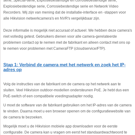
serie, Special-serie, Explosiebestendige en corrosiebestendige serie,
Explosiebestendige serie, Corrosiebestendige serie en Network Video
Recorders. Wij zijn van mening dat de installatie-interface en -stappen voor
alle Hikvision netwerkcamera's en NVR's vergelijkbaar zijn.
Deze informatie is mogelijk niet accuraat of actueel. We hebben deze camera's
niet volledig getest. Gebruikers dienen voor alle camera-gerelateerde
problemen contact op te nemen met de fabrikant en alleen contact met ons op
te nemen voor problemen met CameraFTP (cloudservice/FTP).
Stap 1: Verbind de camera met het netwerk en zoek het IP-
adres op
Volg de instructies van de fabrikant om de camera op het netwerk aan te
sluiten. Veel Hikvision outdoor-modellen ondersteunen PoE. Je hebt dus een
PoE-switch of een compatibele voedingsadapter nodig.
U moet de software van de fabrikant gebruiken om het IP-adres van de camera
te vinden. Daarna moet u een browser openen om de configuratiewebsite van
de camera te bezoeken.
Mogelijk moet u de Hikvision mobiele app downloaden voor de eerste
configuratie. De camera kan u vragen om eerst het standaardwachtwoord te