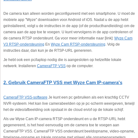
De camera kan alleen worden geconfigureerd met een smartphone. U moet de
mobiele app "Wyze" downloaden voor Android of iOS. Nadat u de app hebt
geïnstalleerd, volgt u de instructies in de app (of de producthandleiding) om de
camera aan de app toe te voegen. U kunt vervolgens in de app controleren of
de camera RTSP ondersteunt. Ga voor meer informatie naar [link]:
Wyze Cam
V3 RTSP-ondersteuning
En
Wyze Cam RTSP-ondersteuning
. Volg de
instructies daar, dan kun je de RTSP-URL genereren.
Je hebt ook een pc/laptop nodig die is aangesloten op hetzelfde lokale
netwerk. Installeren
CameraFTP VSS
op de computer.
2. Gebruik CameraFTP VSS met Wyze Cam IP-camera's
CameraFTP VSS-software
Je kunt een pc gebruiken als een krachtig CCTV
NVR-systeem. Het kan live camerabeelden op je pc-scherm weergeven, terwijl
het de video/afbeelding ook opslaat in de cloud en/of op de lokale schijf.
Als uw Wyse Cam IP-camera RTSP ondersteunt en u de RTSP-URL hebt
gegenereerd, is het heel eenvoudig om de camera toe te voegen aan
CameraFTP VSS. CameraFTP VSS ondersteunt beeldopname, video-opname,
timelapse-opname en lokale opname met vrijwel alle opnameparameters.