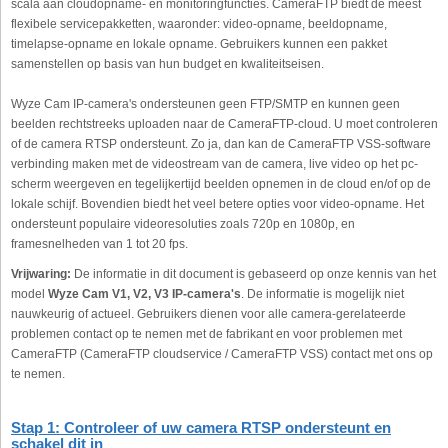
scala aan cloudopname- en monitoringfuncties. CameraFTP biedt de meest
flexibele servicepakketten, waaronder: video-opname, beeldopname,
timelapse-opname en lokale opname. Gebruikers kunnen een pakket
samenstellen op basis van hun budget en kwaliteitseisen.
Wyze Cam IP-camera's ondersteunen geen FTP/SMTP en kunnen geen
beelden rechtstreeks uploaden naar de CameraFTP-cloud. U moet controleren
of de camera RTSP ondersteunt. Zo ja, dan kan de CameraFTP VSS-software
verbinding maken met de videostream van de camera, live video op het pc-
scherm weergeven en tegelijkertijd beelden opnemen in de cloud en/of op de
lokale schijf. Bovendien biedt het veel betere opties voor video-opname. Het
ondersteunt populaire videoresoluties zoals 720p en 1080p, en
framesnelheden van 1 tot 20 fps.
Vrijwaring:
De informatie in dit document is gebaseerd op onze kennis van het
model
Wyze Cam V1, V2, V3 IP-camera's
. De informatie is mogelijk niet
nauwkeurig of actueel. Gebruikers dienen voor alle camera-gerelateerde
problemen contact op te nemen met de fabrikant en voor problemen met
CameraFTP (CameraFTP cloudservice / CameraFTP VSS) contact met ons op
te nemen.
Stap 1: Controleer of uw camera RTSP ondersteunt en
schakel dit in