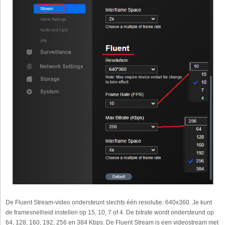
De Fluent Stream-video ondersteunt slechts één resolutie: 640x360. Je kunt
de framesnelheid instellen op 15, 10, 7 of 4. De bitrate wordt ondersteund op
64, 128, 160, 192, 256 en 384 Kbps. De Fluent Stream is een videostream met