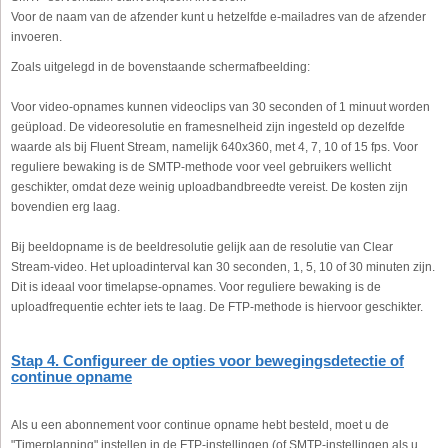
Voor de naam van de afzender kunt u hetzelfde e-mailadres van de afzender
invoeren.
Zoals uitgelegd in de bovenstaande schermafbeelding:
Voor video-opnames kunnen videoclips van 30 seconden of 1 minuut worden
geüpload. De videoresolutie en framesnelheid zijn ingesteld op dezelfde
waarde als bij Fluent Stream, namelijk 640x360, met 4, 7, 10 of 15 fps. Voor
reguliere bewaking is de SMTP-methode voor veel gebruikers wellicht
geschikter, omdat deze weinig uploadbandbreedte vereist. De kosten zijn
bovendien erg laag.
Bij beeldopname is de beeldresolutie gelijk aan de resolutie van Clear
Stream-video. Het uploadinterval kan 30 seconden, 1, 5, 10 of 30 minuten zijn.
Dit is ideaal voor timelapse-opnames. Voor reguliere bewaking is de
uploadfrequentie echter iets te laag. De FTP-methode is hiervoor geschikter.
Stap 4. Configureer de opties voor bewegingsdetectie of
continue opname
Als u een abonnement voor continue opname hebt besteld, moet u de
"Timerplanning" instellen in de FTP-instellingen (of SMTP-instellingen als u