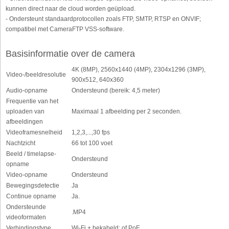
kunnen direct naar de cloud worden geüpload.
- Ondersteunt standaardprotocollen zoals FTP, SMTP, RTSP en ONVIF;
compatibel met CameraFTP VSS-software.
Basisinformatie over de camera
4K (8MP), 2560x1440 (4MP), 2304x1296 (3MP),
Video-/beeldresolutie
900x512, 640x360
Audio-opname
Ondersteund (bereik: 4,5 meter)
Frequentie van het
uploaden van
Maximaal 1 afbeelding per 2 seconden.
afbeeldingen
Videoframesnelheid
1,2,3,...,30 fps
Nachtzicht
66 tot 100 voet
Beeld / timelapse-
Ondersteund
opname
Video-opname
Ondersteund
Bewegingsdetectie
Ja
Continue opname
Ja.
Ondersteunde
.MP4
videoformaten
Verbindingstype
Wi-Fi + bekabeld; of PoE