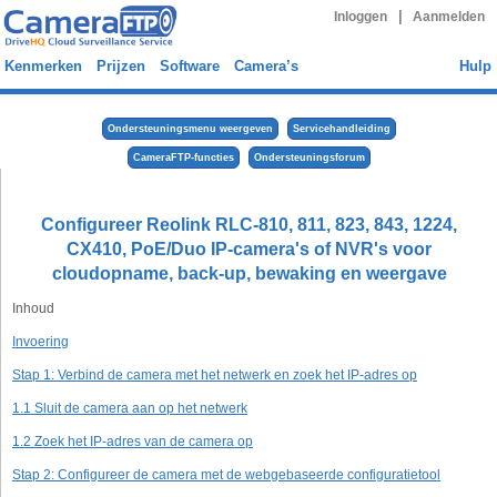
|
Inloggen
Aanmelden
Kenmerken
Prijzen
Software
Camera’s
Hulp
Ondersteuningsmenu weergeven
Servicehandleiding
CameraFTP-functies
Ondersteuningsforum
Configureer Reolink RLC-810, 811, 823, 843, 1224,
CX410, PoE/Duo IP-camera's of NVR's voor
cloudopname, back-up, bewaking en weergave
Inhoud
Invoering
Stap 1: Verbind de camera met het netwerk en zoek het IP-adres op
1.1 Sluit de camera aan op het netwerk
1.2 Zoek het IP-adres van de camera op
Stap 2: Configureer de camera met de webgebaseerde configuratietool