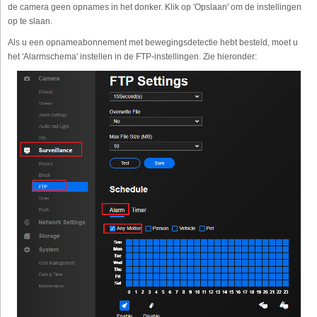
de camera geen opnames in het donker. Klik op 'Opslaan' om de instellingen
op te slaan.
Als u een opnameabonnement met bewegingsdetectie hebt besteld, moet u
het 'Alarmschema' instellen in de FTP-instellingen. Zie hieronder: