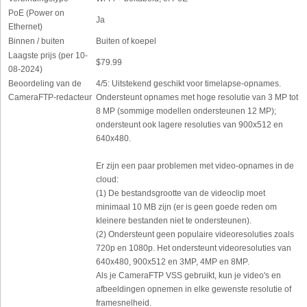
PoE (Power on
Ja
Ethernet)
Binnen / buiten
Buiten of koepel
Laagste prijs (per 10-
$79.99
08-2024)
Beoordeling van de
4/5: Uitstekend geschikt voor timelapse-opnames.
CameraFTP-redacteur
Ondersteunt opnames met hoge resolutie van 3 MP tot
8 MP (sommige modellen ondersteunen 12 MP);
ondersteunt ook lagere resoluties van 900x512 en
640x480.
Er zijn een paar problemen met video-opnames in de
cloud:
(1) De bestandsgrootte van de videoclip moet
minimaal 10 MB zijn (er is geen goede reden om
kleinere bestanden niet te ondersteunen).
(2) Ondersteunt geen populaire videoresoluties zoals
720p en 1080p. Het ondersteunt videoresoluties van
640x480, 900x512 en 3MP, 4MP en 8MP.
Als je CameraFTP VSS gebruikt, kun je video's en
afbeeldingen opnemen in elke gewenste resolutie of
framesnelheid.