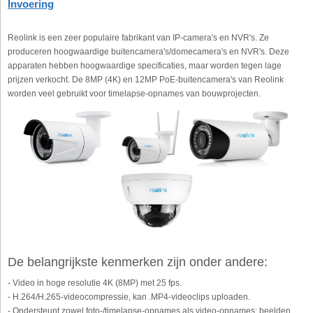
Invoering
Reolink is een zeer populaire fabrikant van IP-camera's en NVR's. Ze
produceren hoogwaardige buitencamera's/domecamera's en NVR's. Deze
apparaten hebben hoogwaardige specificaties, maar worden tegen lage
prijzen verkocht. De 8MP (4K) en 12MP PoE-buitencamera's van Reolink
worden veel gebruikt voor timelapse-opnames van bouwprojecten.
De belangrijkste kenmerken zijn onder andere:
- Video in hoge resolutie 4K (8MP) met 25 fps.
- H.264/H.265-videocompressie, kan .MP4-videoclips uploaden.
- Ondersteunt zowel foto-/timelapse-opnames als video-opnames; beelden