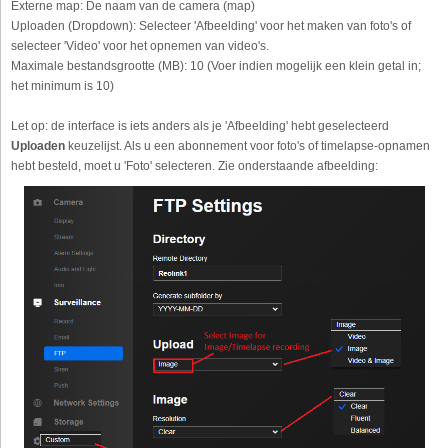
Externe map:
De naam van de camera (map)
Uploaden (Dropdown):
Selecteer 'Afbeelding' voor het maken van foto's of
selecteer 'Video' voor het opnemen van video's.
Maximale bestandsgrootte (MB):
10 (Voer indien mogelijk een klein getal in;
het minimum is 10)
Let op: de interface is iets anders als je 'Afbeelding' hebt geselecteerd
Uploaden
keuzelijst. Als u een abonnement voor foto's of timelapse-opnamen
hebt besteld, moet u 'Foto' selecteren. Zie onderstaande afbeelding: