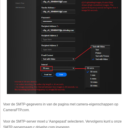
Voer de SMTP-gegevens in van de pagina met camera-eigenschappen op
CameraFTP.com.
Voor de SMTP-server moet u 'Aangepast' selecteren. Vervolgens kunt u onze
SMTP-servernaam c.drivehq.com invoeren.