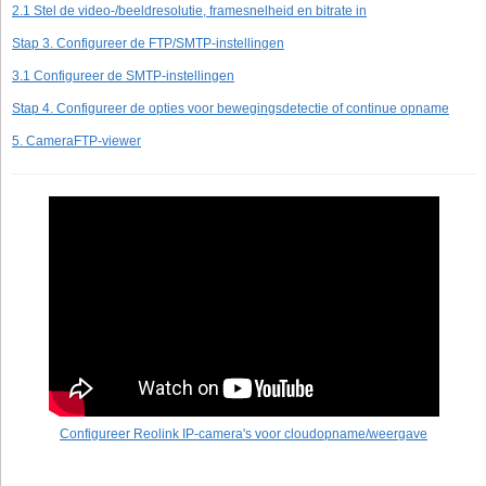
2.1 Stel de video-/beeldresolutie, framesnelheid en bitrate in
Stap 3. Configureer de FTP/SMTP-instellingen
3.1 Configureer de SMTP-instellingen
Stap 4. Configureer de opties voor bewegingsdetectie of continue opname
5. CameraFTP-viewer
Configureer Reolink IP-camera's voor cloudopname/weergave