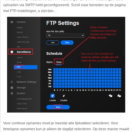
uploaden via SMTP hebt geconfigureerd). Scroll naar beneden op de pagina
met FTP-instellingen, u ziet dan..:
Voor continue opnames moet je meestal alle tijdvakken selecteren. Voor
timelapse-opnames kun je alleen de dagtijd selecteren. Op deze manier maakt