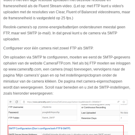
video's met een lage resolutie uploaden met dezelfde resolutie en
framesnelheid als de Fluent Stream-video. (Let op: met FTP kunt u video's
uploaden met de resoluties van Clear, Fluent of Balanced videostreams, maar
de framesnelheid is vastgesteld op 25 fps.)
Reolink-camera's op zonne-energie/batterijen ondersteunen meestal geen
FTP, maar wel SMTP (e-mail). In dat geval kunt u de camera via SMTP
uploaden.
Configureer voor één camera niet zowel FTP als SMTP.
Om uploaden via SMTP te configureren, moeten we eerst de SMTP-gegevens
ophalen van de website CameraFTP.com. Net als bij FTP moeten we inloggen
op www.cameraftp.com, een camera (map) toevoegen, vervolgens naar de
pagina 'Mijn camera's' gaan en op het instellingenpictogram onder de
miniatuur van de camera klikken. De pagina met camera-eigenschappen
wordt dan weergegeven. Scroll naar beneden en u ziet de SMTP-instellingen,
zoals hieronder weergegeven: