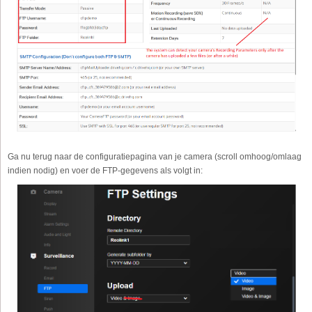
Ga nu terug naar de configuratiepagina van je camera (scroll omhoog/omlaag
indien nodig) en voer de FTP-gegevens als volgt in: