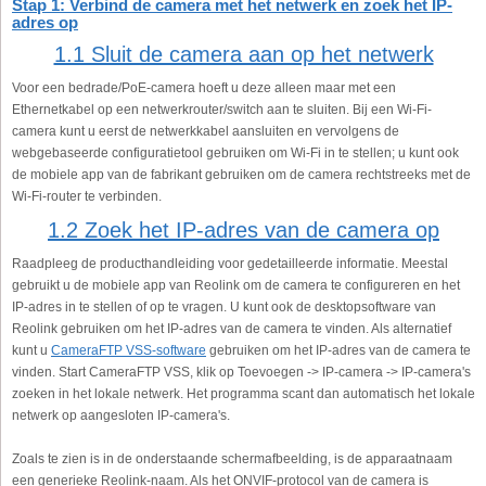
Stap 1: Verbind de camera met het netwerk en zoek het IP-
adres op
1.1 Sluit de camera aan op het netwerk
Voor een bedrade/PoE-camera hoeft u deze alleen maar met een
Ethernetkabel op een netwerkrouter/switch aan te sluiten. Bij een Wi-Fi-
camera kunt u eerst de netwerkkabel aansluiten en vervolgens de
webgebaseerde configuratietool gebruiken om Wi-Fi in te stellen; u kunt ook
de mobiele app van de fabrikant gebruiken om de camera rechtstreeks met de
Wi-Fi-router te verbinden.
1.2 Zoek het IP-adres van de camera op
Raadpleeg de producthandleiding voor gedetailleerde informatie. Meestal
gebruikt u de mobiele app van Reolink om de camera te configureren en het
IP-adres in te stellen of op te vragen. U kunt ook de desktopsoftware van
Reolink gebruiken om het IP-adres van de camera te vinden. Als alternatief
kunt u
CameraFTP VSS-software
gebruiken om het IP-adres van de camera te
vinden. Start CameraFTP VSS, klik op Toevoegen -> IP-camera -> IP-camera's
zoeken in het lokale netwerk. Het programma scant dan automatisch het lokale
netwerk op aangesloten IP-camera's.
Zoals te zien is in de onderstaande schermafbeelding, is de apparaatnaam
een generieke Reolink-naam. Als het ONVIF-protocol van de camera is