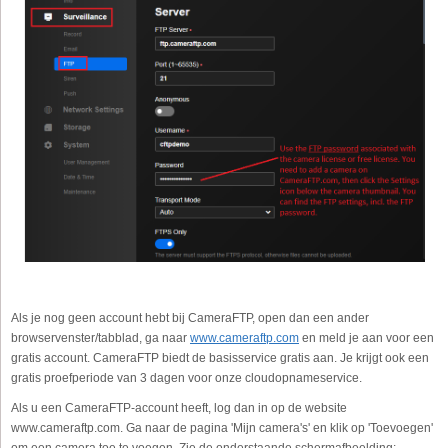
Als je nog geen account hebt bij CameraFTP, open dan een ander
browservenster/tabblad, ga naar
www.cameraftp.com
en meld je aan voor een
gratis account. CameraFTP biedt de basisservice gratis aan. Je krijgt ook een
gratis proefperiode van 3 dagen voor onze cloudopnameservice.
Als u een CameraFTP-account heeft, log dan in op de website
www.cameraftp.com. Ga naar de pagina 'Mijn camera's' en klik op 'Toevoegen'