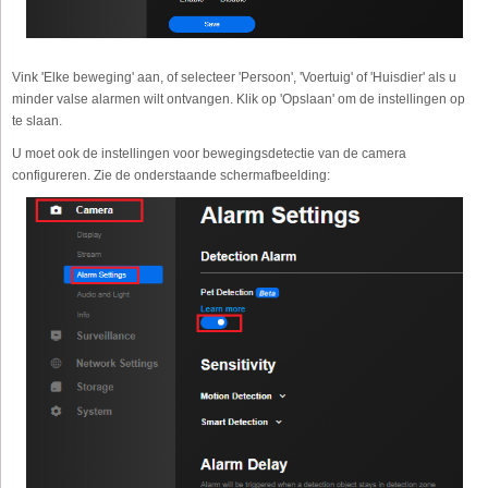
Vink 'Elke beweging' aan, of selecteer 'Persoon', 'Voertuig' of 'Huisdier' als u
minder valse alarmen wilt ontvangen. Klik op 'Opslaan' om de instellingen op
te slaan.
U moet ook de instellingen voor bewegingsdetectie van de camera
configureren. Zie de onderstaande schermafbeelding: