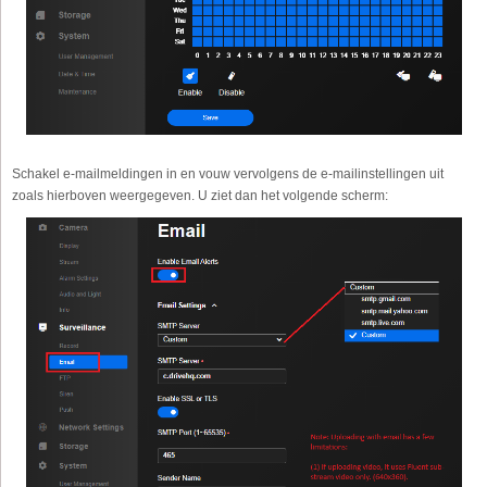
Schakel e-mailmeldingen in en vouw vervolgens de e-mailinstellingen uit
zoals hierboven weergegeven. U ziet dan het volgende scherm: