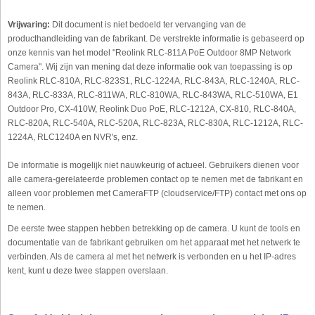
Vrijwaring:
Dit document is niet bedoeld ter vervanging van de
producthandleiding van de fabrikant. De verstrekte informatie is gebaseerd op
onze kennis van het model "Reolink RLC-811A PoE Outdoor 8MP Network
Camera". Wij zijn van mening dat deze informatie ook van toepassing is op
Reolink RLC-810A, RLC-823S1, RLC-1224A, RLC-843A, RLC-1240A, RLC-
843A, RLC-833A, RLC-811WA, RLC-810WA, RLC-843WA, RLC-510WA, E1
Outdoor Pro, CX-410W, Reolink Duo PoE, RLC-1212A, CX-810, RLC-840A,
RLC-820A, RLC-540A, RLC-520A, RLC-823A, RLC-830A, RLC-1212A, RLC-
1224A, RLC1240A en NVR's, enz.
De informatie is mogelijk niet nauwkeurig of actueel. Gebruikers dienen voor
alle camera-gerelateerde problemen contact op te nemen met de fabrikant en
alleen voor problemen met CameraFTP (cloudservice/FTP) contact met ons op
te nemen.
De eerste twee stappen hebben betrekking op de camera. U kunt de tools en
documentatie van de fabrikant gebruiken om het apparaat met het netwerk te
verbinden. Als de camera al met het netwerk is verbonden en u het IP-adres
kent, kunt u deze twee stappen overslaan.