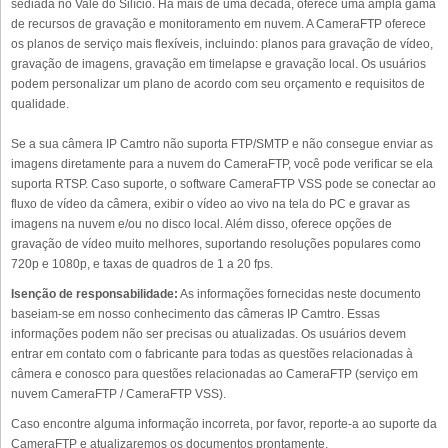
sediada no Vale do Silício. Há mais de uma década, oferece uma ampla gama
de recursos de gravação e monitoramento em nuvem. A CameraFTP oferece
os planos de serviço mais flexíveis, incluindo: planos para gravação de vídeo,
gravação de imagens, gravação em timelapse e gravação local. Os usuários
podem personalizar um plano de acordo com seu orçamento e requisitos de
qualidade.
Se a sua câmera IP Camtro não suporta FTP/SMTP e não consegue enviar as
imagens diretamente para a nuvem do CameraFTP, você pode verificar se ela
suporta RTSP. Caso suporte, o software CameraFTP VSS pode se conectar ao
fluxo de vídeo da câmera, exibir o vídeo ao vivo na tela do PC e gravar as
imagens na nuvem e/ou no disco local. Além disso, oferece opções de
gravação de vídeo muito melhores, suportando resoluções populares como
720p e 1080p, e taxas de quadros de 1 a 20 fps.
Isenção de responsabilidade:
As informações fornecidas neste documento
baseiam-se em nosso conhecimento das câmeras IP Camtro. Essas
informações podem não ser precisas ou atualizadas. Os usuários devem
entrar em contato com o fabricante para todas as questões relacionadas à
câmera e conosco para questões relacionadas ao CameraFTP (serviço em
nuvem CameraFTP / CameraFTP VSS).
Caso encontre alguma informação incorreta, por favor, reporte-a ao suporte da
CameraFTP e atualizaremos os documentos prontamente.