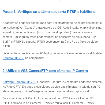
Passo 1: Verifique se a câmera suporta RTSP e habilite-o
A câmera só pode ser configurada com um smartphone. Você precisa baixar o
aplicativo móvel "Camtro" para Android ou iOS. Após instalar o aplicativo, siga
as instruções no aplicativo (ou no manual do produto) para adicionar a
câmera. Em seguida, você pode verificar no aplicativo se ela suporta FTP,
SMTP e RTSP. Se suportar RTSP, você encontrará o URL do fluxo de vídeo
RTSP.
Você também precisa de um PC/laptop conectado à mesma rede local. Instale
CameraFTP VSS
no computador.
2. Utilize o VSS CameraFTP com câmeras IP Camtro
Software CameraFTP VSS
É possível usar um PC como um poderoso sistema
NVR de CFTV. Ele pode exibir vídeos ao vivo das câmeras na tela do seu PC,
além de gravar o vídeo/imagem na nuvem e/ou no disco rígido local.
Se a sua câmera IP Camtro for compatível com RTSP e você tiver o URL
RTSP, adicioná-la ao CameraFTP VSS é muito fácil. O CameraFTP VSS