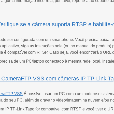
 alguma informação incorreta, por favor, reporte-a ao suport
erifique se a câmera suporta RTSP e habilite-
ode ser configurada com um smartphone. Você precisa baixar o 
o aplicativo, siga as instruções nele (ou no manual do produto)
 ela é compatível com RTSP. Caso seja, você encontrará o URL 
recisa de um PC/laptop conectado à mesma rede local. Instal
e o CameraFTP VSS com câmeras IP TP-Link T
meraFTP VSS
É possível usar um PC como um poderoso sistema
a do seu PC, além de gravar o vídeo/imagem na nuvem e/ou no d
ra IP TP-Link Tapo for compatível com RTSP e você tiver o 