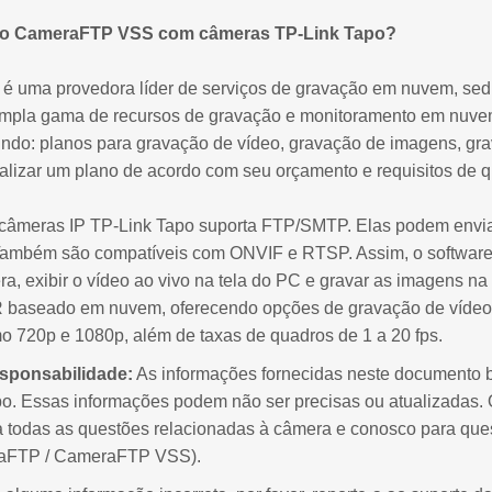
r o CameraFTP VSS com câmeras TP-Link Tapo?
 uma provedora líder de serviços de gravação em nuvem, sedi
mpla gama de recursos de gravação e monitoramento em nuvem
luindo: planos para gravação de vídeo, gravação de imagens, gr
lizar um plano de acordo com seu orçamento e requisitos de q
 câmeras IP TP-Link Tapo suporta FTP/SMTP. Elas podem envi
ambém são compatíveis com ONVIF e RTSP. Assim, o software
a, exibir o vídeo ao vivo na tela do PC e gravar as imagens n
baseado em nuvem, oferecendo opções de gravação de vídeo m
o 720p e 1080p, além de taxas de quadros de 1 a 20 fps.
esponsabilidade:
As informações fornecidas neste documento
po. Essas informações podem não ser precisas ou atualizadas.
ra todas as questões relacionadas à câmera e conosco para qu
aFTP / CameraFTP VSS).