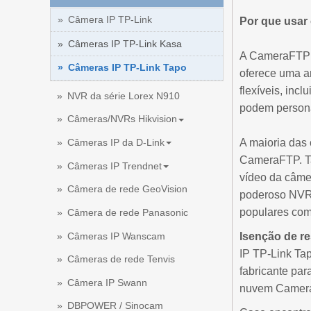
Câmera IP TP-Link
Por que usa
Câmeras IP TP-Link Kasa
A CameraFTP é
Câmeras IP TP-Link Tapo
oferece uma a
flexíveis, inc
NVR da série Lorex N910
podem persona
Câmeras/NVRs Hikvision
A maioria das
Câmeras IP da D-Link
CameraFTP. T
Câmeras IP Trendnet
vídeo da câmer
Câmera de rede GeoVision
poderoso NVR 
populares com
Câmera de rede Panasonic
Câmeras IP Wanscam
Isenção de r
IP TP-Link Ta
Câmeras de rede Tenvis
fabricante pa
Câmera IP Swann
nuvem Camer
DBPOWER / Sinocam