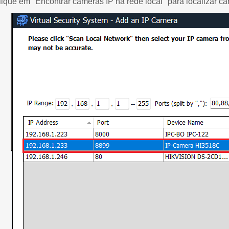
ique em "Encontrar câmeras IP na rede local" para localizar câ