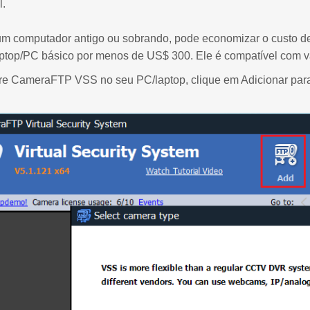
l.
 um computador antigo ou sobrando, pode economizar o custo d
ptop/PC básico por menos de US$ 300. Ele é compatível com 
ware CameraFTP VSS no seu PC/laptop, clique em Adicionar par