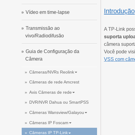
Introdução
Vídeo em time-lapse
Transmissão ao
A TP-Link pos
vivo/Radiodifusão
suporta uplo
câmera suport
Guia de Configuração da
Você pode visi
Câmera
VSS com câmer
Câmeras/NVRs Reolink
Câmeras de rede Amcrest
Axis Câmeras de rede
DVR/NVR Dahua ou SmartPSS
Câmeras Wansview/Galayou
Câmeras IP Foscam
Câmeras IP TP-Link