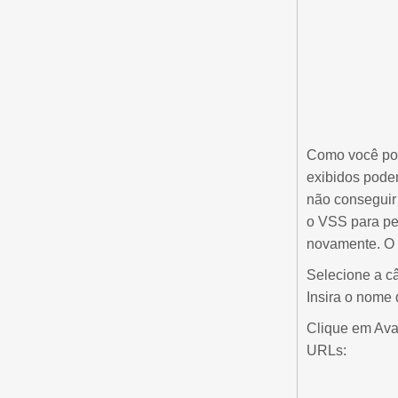
Como você pod
exibidos podem
não conseguir 
o VSS para pes
novamente. O n
Selecione a c
Insira o nome 
Clique em Ava
URLs: