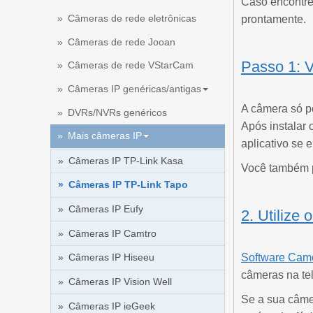
Caso encontre
Câmeras de rede eletrônicas
prontamente.
Câmeras de rede Jooan
Passo 1: V
Câmeras de rede VStarCam
Câmeras IP genéricas/antigas
A câmera só p
DVRs/NVRs genéricos
Após instalar 
Mais câmeras IP
aplicativo se
Câmeras IP TP-Link Kasa
Você também p
Câmeras IP TP-Link Tapo
Câmeras IP Eufy
2. Utiliz
Câmeras IP Camtro
Software Ca
Câmeras IP Hiseeu
câmeras na tel
Câmeras IP Vision Well
Se a sua câme
Câmeras IP ieGeek