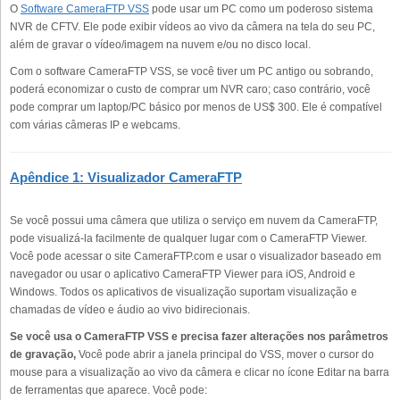
O
Software CameraFTP VSS
pode usar um PC como um poderoso sistema
NVR de CFTV. Ele pode exibir vídeos ao vivo da câmera na tela do seu PC,
além de gravar o vídeo/imagem na nuvem e/ou no disco local.
Com o software CameraFTP VSS, se você tiver um PC antigo ou sobrando,
poderá economizar o custo de comprar um NVR caro; caso contrário, você
pode comprar um laptop/PC básico por menos de US$ 300. Ele é compatível
com várias câmeras IP e webcams.
Apêndice 1: Visualizador CameraFTP
Se você possui uma câmera que utiliza o serviço em nuvem da CameraFTP,
pode visualizá-la facilmente de qualquer lugar com o CameraFTP Viewer.
Você pode acessar o site CameraFTP.com e usar o visualizador baseado em
navegador ou usar o aplicativo CameraFTP Viewer para iOS, Android e
Windows. Todos os aplicativos de visualização suportam visualização e
chamadas de vídeo e áudio ao vivo bidirecionais.
Se você usa o CameraFTP VSS e precisa fazer alterações nos parâmetros
de gravação,
Você pode abrir a janela principal do VSS, mover o cursor do
mouse para a visualização ao vivo da câmera e clicar no ícone Editar na barra
de ferramentas que aparece. Você pode: