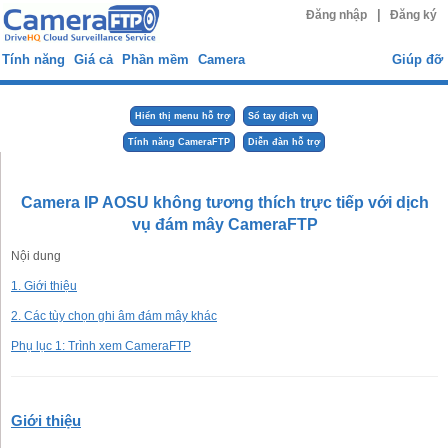
|
Đăng nhập
Đăng ký
Tính năng
Giá cả
Phần mềm
Camera
Giúp đỡ
Hiển thị menu hỗ trợ
Sổ tay dịch vụ
Tính năng CameraFTP
Diễn đàn hỗ trợ
Camera IP AOSU không tương thích trực tiếp với dịch
vụ đám mây CameraFTP
Nội dung
1. Giới thiệu
2. Các tùy chọn ghi âm đám mây khác
Phụ lục 1: Trình xem CameraFTP
Giới thiệu