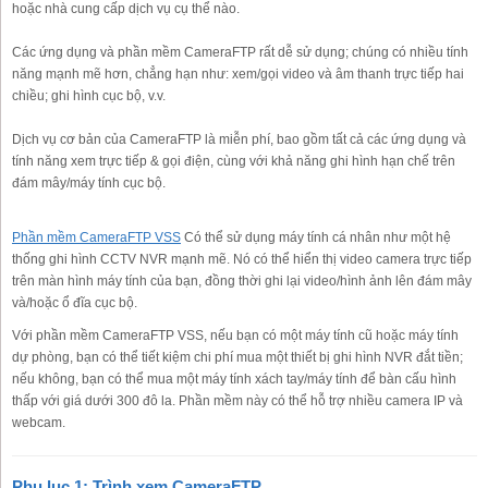
hoặc nhà cung cấp dịch vụ cụ thể nào.
Các ứng dụng và phần mềm CameraFTP rất dễ sử dụng; chúng có nhiều tính
năng mạnh mẽ hơn, chẳng hạn như: xem/gọi video và âm thanh trực tiếp hai
chiều; ghi hình cục bộ, v.v.
Dịch vụ cơ bản của CameraFTP là miễn phí, bao gồm tất cả các ứng dụng và
tính năng xem trực tiếp & gọi điện, cùng với khả năng ghi hình hạn chế trên
đám mây/máy tính cục bộ.
Phần mềm CameraFTP VSS
Có thể sử dụng máy tính cá nhân như một hệ
thống ghi hình CCTV NVR mạnh mẽ. Nó có thể hiển thị video camera trực tiếp
trên màn hình máy tính của bạn, đồng thời ghi lại video/hình ảnh lên đám mây
và/hoặc ổ đĩa cục bộ.
Với phần mềm CameraFTP VSS, nếu bạn có một máy tính cũ hoặc máy tính
dự phòng, bạn có thể tiết kiệm chi phí mua một thiết bị ghi hình NVR đắt tiền;
nếu không, bạn có thể mua một máy tính xách tay/máy tính để bàn cấu hình
thấp với giá dưới 300 đô la. Phần mềm này có thể hỗ trợ nhiều camera IP và
webcam.
Phụ lục 1: Trình xem CameraFTP