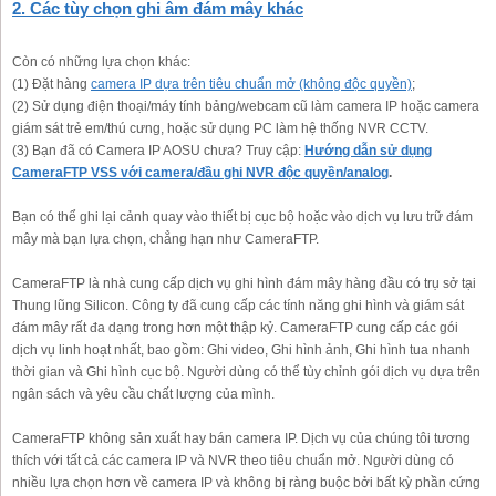
2. Các tùy chọn ghi âm đám mây khác
Còn có những lựa chọn khác:
(1) Đặt hàng
camera IP dựa trên tiêu chuẩn mở (không độc quyền)
;
(2) Sử dụng điện thoại/máy tính bảng/webcam cũ làm camera IP hoặc camera
giám sát trẻ em/thú cưng, hoặc sử dụng PC làm hệ thống NVR CCTV.
(3) Bạn đã có Camera IP AOSU chưa? Truy cập:
Hướng dẫn sử dụng
CameraFTP VSS với camera/đầu ghi NVR độc quyền/analog
.
Bạn có thể ghi lại cảnh quay vào thiết bị cục bộ hoặc vào dịch vụ lưu trữ đám
mây mà bạn lựa chọn, chẳng hạn như CameraFTP.
CameraFTP là nhà cung cấp dịch vụ ghi hình đám mây hàng đầu có trụ sở tại
Thung lũng Silicon. Công ty đã cung cấp các tính năng ghi hình và giám sát
đám mây rất đa dạng trong hơn một thập kỷ. CameraFTP cung cấp các gói
dịch vụ linh hoạt nhất, bao gồm: Ghi video, Ghi hình ảnh, Ghi hình tua nhanh
thời gian và Ghi hình cục bộ. Người dùng có thể tùy chỉnh gói dịch vụ dựa trên
ngân sách và yêu cầu chất lượng của mình.
CameraFTP không sản xuất hay bán camera IP. Dịch vụ của chúng tôi tương
thích với tất cả các camera IP và NVR theo tiêu chuẩn mở. Người dùng có
nhiều lựa chọn hơn về camera IP và không bị ràng buộc bởi bất kỳ phần cứng