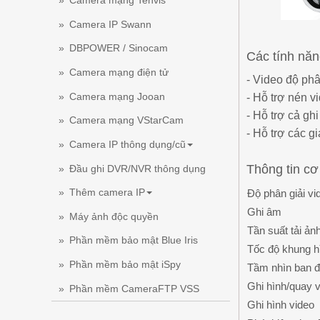
Camera mạng Tenvis
Camera IP Swann
DBPOWER / Sinocam
Các tính nă
Camera mạng điện tử
- Video độ phâ
Camera mạng Jooan
- Hỗ trợ nén v
- Hỗ trợ cả gh
Camera mạng VStarCam
- Hỗ trợ các
Camera IP thông dụng/cũ
Thông tin c
Đầu ghi DVR/NVR thông dụng
Thêm camera IP
Độ phân giải vi
Ghi âm
Máy ảnh độc quyền
Tần suất tải ảnh
Phần mềm bảo mật Blue Iris
Tốc độ khung h
Phần mềm bảo mật iSpy
Tầm nhìn ban 
Ghi hình/quay 
Phần mềm CameraFTP VSS
Ghi hình video