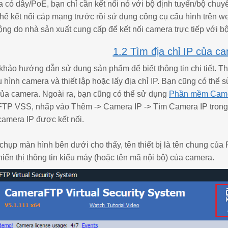
a có dây/PoE, bạn chỉ cần kết nối nó với bộ định tuyến/bộ ch
thể kết nối cáp mạng trước rồi sử dụng công cụ cấu hình trên w
ng do nhà sản xuất cung cấp để kết nối camera trực tiếp với bộ
1.2 Tìm địa chỉ IP của c
 khảo hướng dẫn sử dụng sản phẩm để biết thông tin chi tiết. 
 hình camera và thiết lập hoặc lấy địa chỉ IP. Bạn cũng có th
 của camera. Ngoài ra, bạn cũng có thể sử dụng
Phần mềm Cam
P VSS, nhấp vào Thêm -> Camera IP -> Tìm Camera IP trong
camera IP được kết nối.
chụp màn hình bên dưới cho thấy, tên thiết bị là tên chung củ
 hiển thị thông tin kiểu máy (hoặc tên mã nội bộ) của camera.