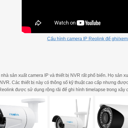
Cấu hình camera IP Reolink để ghi/xem
 nhà sản xuất camera IP và thiết bị NVR rất phổ biến. Họ sản 
ị NVR. Các thiết bị này có thông số kỹ thuật cao cấp nhưng đư
eolink được sử dụng rộng rãi để ghi hình timelapse trong xây 