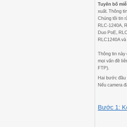
Tuyên bố miễ
xuất. Thông t
Chúng tôi tin
RLC-1240A, R
Duo PoE, RLC
RLC1240A và cá
Thông tin này
mọi vấn đề liê
FTP).
Hai bước đầu t
Nếu camera đã 
Bước 1: Kế