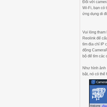
Đối với camer
Wi-Fi, bạn có 
ứng dụng di độ
Vui lòng tham
Reolink để cấu
tìm địa chỉ IP
động CameraFT
bộ để tìm các 
Như hình ảnh 
bật, nó có thể