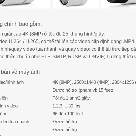
ng chính bao gồm:
n giải cao 4K (8MP) ở tốc độ 25 khung hình/giây.
ideo H.264 / H.265, có thể tải lên các video clip định dạng .MP4.
i hình/quay video tua nhanh và quay video; có thể tải trực tiếp 
 giao thức chuẩn như FTP, SMTP, RTSP và ONVIF; Tương thíc
ơ bản về máy ảnh
deo/hình ảnh
4K (8MP), 2560x1440 (4MP), 2304x1296 
Được hỗ trợ (phạm vi: 15 feet)
 lên
Tối đa 1 ảnh/2 giây.
ình video
1,2,3,...,30 fps
đêm
66 đến 100 feet
video tua nhanh
Được hỗ trợ
Được hỗ trợ