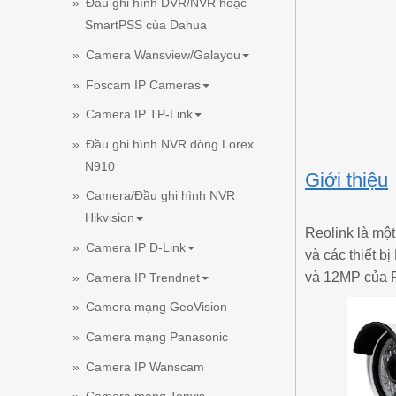
Đầu ghi hình DVR/NVR hoặc
SmartPSS của Dahua
Camera Wansview/Galayou
Foscam IP Cameras
Camera IP TP-Link
Đầu ghi hình NVR dòng Lorex
N910
Giới thiệu
Camera/Đầu ghi hình NVR
Hikvision
Reolink là một
Camera IP D-Link
và các thiết b
và 12MP của R
Camera IP Trendnet
Camera mạng GeoVision
Camera mạng Panasonic
Camera IP Wanscam