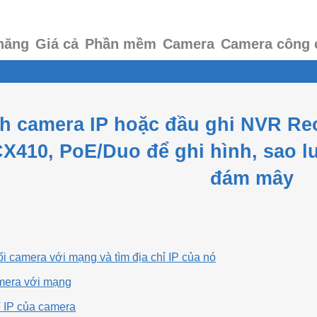
năng
Giá cả
Phần mềm
Camera
Camera công 
h camera IP hoặc đầu ghi NVR Reol
CX410, PoE/Duo để ghi hình, sao lưu
đám mây
i camera với mạng và tìm địa chỉ IP của nó
amera với mạng
ỉ IP của camera