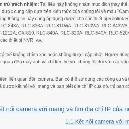
n trừ trách nhiệm:
Tài liệu này không nhằm mục đích thay th
in được cung cấp dựa trên kiến thức của chúng tôi về mẫu "C
 rằng thông tin này cũng áp dụng được cho các thiết bị Reol
LC-843A, RLC-833A, RLC-811WA, RLC-810WA, RLC-843WA, R
-1212A, CX-810, RLC-840A, RLC-820A, RLC-540A, RLC-520
c thiết bị NVR, v.v.
 có thể không chính xác hoặc không được cập nhật. Người dùng 
n quan đến máy ảnh và chỉ liên hệ với chúng tôi đối với các v
iên liên quan đến camera. Bạn có thể sử dụng các công cụ và tài
được kết nối với mạng và bạn biết địa chỉ IP của nó, thì bạn c
t nối camera với mạng và tìm địa chỉ IP của n
1.1 Kết nối camera với 