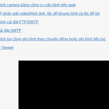
ình camera bằng công cụ cấu hình trên web
độ phân giải video/hình ảnh, tốc độ khung hình và tốc độ bit
hình cài đặt FTP/SMTP
cài đặt SMTP
nh tùy chọn ghi hình theo chuyển động hoặc ghi hình liên tục
 Viewer