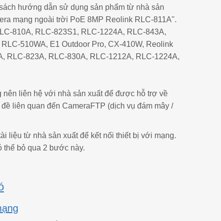
ế sách hướng dẫn sử dụng sản phẩm từ nhà sản
amera mạng ngoài trời PoE 8MP Reolink RLC-811A".
ink RLC-810A, RLC-823S1, RLC-1224A, RLC-843A,
LC-510WA, E1 Outdoor Pro, CX-410W, Reolink
A, RLC-823A, RLC-830A, RLC-1212A, RLC-1224A,
nên liên hệ với nhà sản xuất để được hỗ trợ về
ấn đề liên quan đến CameraFTP (dịch vụ đám mây /
 liệu từ nhà sản xuất để kết nối thiết bị với mạng.
ó thể bỏ qua 2 bước này.
ó
mạng