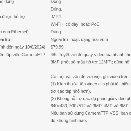
ển động
Đúng
Đúng.
o được hỗ trợ
.MP4
Wi-Fi + có dây; hoặc PoE
 qua Ethernet)
Đúng
ài trời
Ngoài trời hoặc dạng mái vòm
tính đến ngày 10/8/2024)
$79.99
iên tập viên CameraFTP
4/5: Tuyệt vời để quay video tua nhanh th
8MP (một số mẫu hỗ trợ 12MP); cũng hỗ t
Có một vài vấn đề với việc ghi video trê
(1) Kích thước tệp video clip phải tối thi
trợ các tệp nhỏ hơn).
(2) Không hỗ trợ các độ phân giải video p
640x480, 900x512 và 3MP, 4MP và 8MP.
Nếu bạn sử dụng CameraFTP VSS, bạn có t
độ khung hình nào.