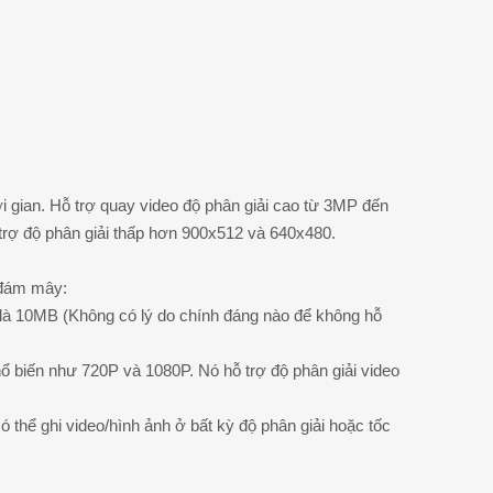
ời gian. Hỗ trợ quay video độ phân giải cao từ 3MP đến
rợ độ phân giải thấp hơn 900x512 và 640x480.
n đám mây:
ểu là 10MB (Không có lý do chính đáng nào để không hỗ
hổ biến như 720P và 1080P. Nó hỗ trợ độ phân giải video
hể ghi video/hình ảnh ở bất kỳ độ phân giải hoặc tốc