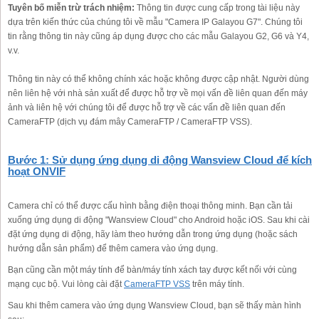
Tuyên bố miễn trừ trách nhiệm:
Thông tin được cung cấp trong tài liệu này
dựa trên kiến thức của chúng tôi về mẫu "Camera IP Galayou G7". Chúng tôi
tin rằng thông tin này cũng áp dụng được cho các mẫu Galayou G2, G6 và Y4,
v.v.
Thông tin này có thể không chính xác hoặc không được cập nhật. Người dùng
nên liên hệ với nhà sản xuất để được hỗ trợ về mọi vấn đề liên quan đến máy
ảnh và liên hệ với chúng tôi để được hỗ trợ về các vấn đề liên quan đến
CameraFTP (dịch vụ đám mây CameraFTP / CameraFTP VSS).
Bước 1: Sử dụng ứng dụng di động Wansview Cloud để kích
hoạt ONVIF
Camera chỉ có thể được cấu hình bằng điện thoại thông minh. Bạn cần tải
xuống ứng dụng di động "Wansview Cloud" cho Android hoặc iOS. Sau khi cài
đặt ứng dụng di động, hãy làm theo hướng dẫn trong ứng dụng (hoặc sách
hướng dẫn sản phẩm) để thêm camera vào ứng dụng.
Bạn cũng cần một máy tính để bàn/máy tính xách tay được kết nối với cùng
mạng cục bộ. Vui lòng cài đặt
CameraFTP VSS
trên máy tính.
Sau khi thêm camera vào ứng dụng Wansview Cloud, bạn sẽ thấy màn hình