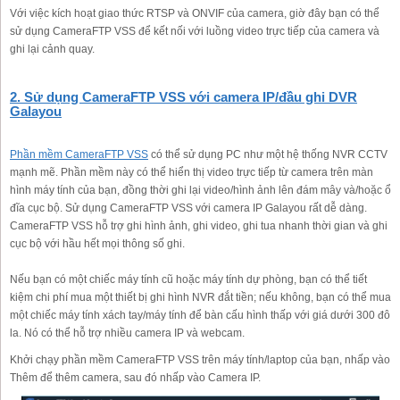
Với việc kích hoạt giao thức RTSP và ONVIF của camera, giờ đây bạn có thể
sử dụng CameraFTP VSS để kết nối với luồng video trực tiếp của camera và
ghi lại cảnh quay.
2. Sử dụng CameraFTP VSS với camera IP/đầu ghi DVR
Galayou
Phần mềm CameraFTP VSS
có thể sử dụng PC như một hệ thống NVR CCTV
mạnh mẽ. Phần mềm này có thể hiển thị video trực tiếp từ camera trên màn
hình máy tính của bạn, đồng thời ghi lại video/hình ảnh lên đám mây và/hoặc ổ
đĩa cục bộ. Sử dụng CameraFTP VSS với camera IP Galayou rất dễ dàng.
CameraFTP VSS hỗ trợ ghi hình ảnh, ghi video, ghi tua nhanh thời gian và ghi
cục bộ với hầu hết mọi thông số ghi.
Nếu bạn có một chiếc máy tính cũ hoặc máy tính dự phòng, bạn có thể tiết
kiệm chi phí mua một thiết bị ghi hình NVR đắt tiền; nếu không, bạn có thể mua
một chiếc máy tính xách tay/máy tính để bàn cấu hình thấp với giá dưới 300 đô
la. Nó có thể hỗ trợ nhiều camera IP và webcam.
Khởi chạy phần mềm CameraFTP VSS trên máy tính/laptop của bạn, nhấp vào
Thêm để thêm camera, sau đó nhấp vào Camera IP.