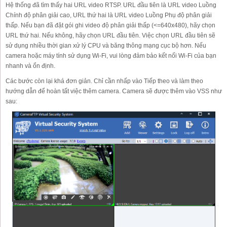
Hệ thống đã tìm thấy hai URL video RTSP. URL đầu tiên là URL video Luồng
Chính độ phân giải cao, URL thứ hai là URL video Luồng Phụ độ phân giải
thấp. Nếu bạn đã đặt gói ghi video độ phân giải thấp (<=640x480), hãy chọn
URL thứ hai. Nếu không, hãy chọn URL đầu tiên. Việc chọn URL đầu tiên sẽ
sử dụng nhiều thời gian xử lý CPU và băng thông mạng cục bộ hơn. Nếu
camera hoặc máy tính sử dụng Wi-Fi, vui lòng đảm bảo kết nối Wi-Fi của bạn
nhanh và ổn định.
Các bước còn lại khá đơn giản. Chỉ cần nhấp vào Tiếp theo và làm theo
hướng dẫn để hoàn tất việc thêm camera. Camera sẽ được thêm vào VSS như
sau: