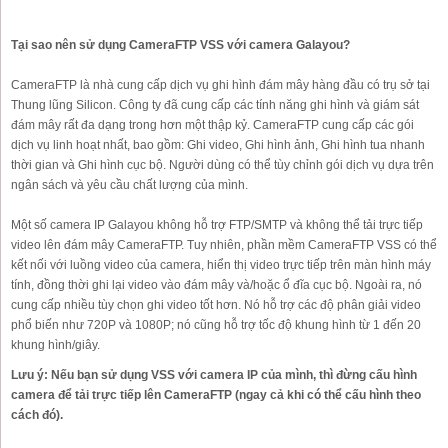
Tại sao nên sử dụng CameraFTP VSS với camera Galayou?
CameraFTP là nhà cung cấp dịch vụ ghi hình đám mây hàng đầu có trụ sở tại
Thung lũng Silicon. Công ty đã cung cấp các tính năng ghi hình và giám sát
đám mây rất đa dạng trong hơn một thập kỷ. CameraFTP cung cấp các gói
dịch vụ linh hoạt nhất, bao gồm: Ghi video, Ghi hình ảnh, Ghi hình tua nhanh
thời gian và Ghi hình cục bộ. Người dùng có thể tùy chỉnh gói dịch vụ dựa trên
ngân sách và yêu cầu chất lượng của mình.
Một số camera IP Galayou không hỗ trợ FTP/SMTP và không thể tải trực tiếp
video lên đám mây CameraFTP. Tuy nhiên, phần mềm CameraFTP VSS có thể
kết nối với luồng video của camera, hiển thị video trực tiếp trên màn hình máy
tính, đồng thời ghi lại video vào đám mây và/hoặc ổ đĩa cục bộ. Ngoài ra, nó
cung cấp nhiều tùy chọn ghi video tốt hơn. Nó hỗ trợ các độ phân giải video
phổ biến như 720P và 1080P; nó cũng hỗ trợ tốc độ khung hình từ 1 đến 20
khung hình/giây.
Lưu ý: Nếu bạn sử dụng VSS với camera IP của mình, thì đừng cấu hình
camera để tải trực tiếp lên CameraFTP (ngay cả khi có thể cấu hình theo
cách đó).