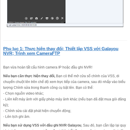
Phụ lục 1: Thực hiện thay đổi; Thiết lập VSS với Galayou
NVR; Trình xem CameraFTP
Bạn vừa hoàn tất cấu hình camera IP hoặc đầu ghi NVR!
Nếu bạn cần thực hiện thay đổi,
Bạn có thể mở cửa sổ chính của VSS, di
chuyển chuột lên trên chế độ xem trực tiếp của camera, sau đó nhấp vào biểu
tượng Chỉnh sửa trong thanh công cụ bật lên. Bạn có thể:
- Chọn nguồn video khác;
- Liên kết máy ảnh với giấy phép máy ảnh khác (nếu bạn đã đặt mua gói đăng
ký);
- Chỉnh sửa cài đặt phát hiện chuyển động;
- Lên lịch ghi âm.
Nếu bạn sử dụng VSS với đầu ghi NVR Galayou
, Sau đó, bạn cần lặp lại quy