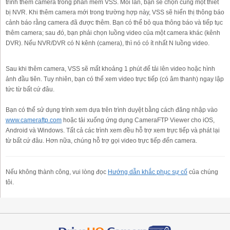
trình thêm camera trong phần mềm VSS. Mỗi lần, bạn sẽ chọn cùng một thiết
bị NVR. Khi thêm camera mới trong trường hợp này, VSS sẽ hiển thị thông báo
cảnh báo rằng camera đã được thêm. Bạn có thể bỏ qua thông báo và tiếp tục
thêm camera; sau đó, bạn phải chọn luồng video của một camera khác (kênh
DVR). Nếu NVR/DVR có N kênh (camera), thì nó có ít nhất N luồng video.
Sau khi thêm camera, VSS sẽ mất khoảng 1 phút để tải lên video hoặc hình
ảnh đầu tiên. Tuy nhiên, bạn có thể xem video trực tiếp (có âm thanh) ngay lập
tức từ bất cứ đâu.
Bạn có thể sử dụng trình xem dựa trên trình duyệt bằng cách đăng nhập vào
www.cameraftp.com
hoặc tải xuống ứng dụng CameraFTP Viewer cho iOS,
Android và Windows. Tất cả các trình xem đều hỗ trợ xem trực tiếp và phát lại
từ bất cứ đâu. Hơn nữa, chúng hỗ trợ gọi video trực tiếp đến camera.
Nếu không thành công, vui lòng đọc
Hướng dẫn khắc phục sự cố
của chúng
tôi.