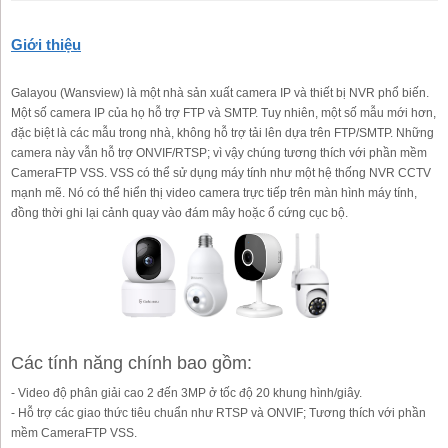
Giới thiệu
Galayou (Wansview) là một nhà sản xuất camera IP và thiết bị NVR phổ biến.
Một số camera IP của họ hỗ trợ FTP và SMTP. Tuy nhiên, một số mẫu mới hơn,
đặc biệt là các mẫu trong nhà, không hỗ trợ tải lên dựa trên FTP/SMTP. Những
camera này vẫn hỗ trợ ONVIF/RTSP; vì vậy chúng tương thích với phần mềm
CameraFTP VSS. VSS có thể sử dụng máy tính như một hệ thống NVR CCTV
mạnh mẽ. Nó có thể hiển thị video camera trực tiếp trên màn hình máy tính,
đồng thời ghi lại cảnh quay vào đám mây hoặc ổ cứng cục bộ.
Các tính năng chính bao gồm:
- Video độ phân giải cao 2 đến 3MP ở tốc độ 20 khung hình/giây.
- Hỗ trợ các giao thức tiêu chuẩn như RTSP và ONVIF; Tương thích với phần
mềm CameraFTP VSS.