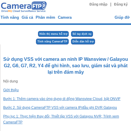
|
Đăng nhập
Đăng ký
Tính năng
Giá cả
Phần mềm
Camera
Giúp đỡ
Hiển thị menu hỗ trợ
Sổ tay dịch vụ
Tính năng CameraFTP
Diễn đàn hỗ trợ
Sử dụng VSS với camera an ninh IP Wansview / Galayou
G2, G6, G7, R2, Y4 để ghi hình, sao lưu, giám sát và phát
lại trên đám mây
Nội dung
Giới thiệu
Bước 1: Thêm camera vào ứng dụng di động Wansview Cloud, bật ONVIF
Bước 2. Sử dụng CameraFTP VSS với camera IP/đầu ghi DVR Galayou
Phụ lục 1: Thực hiện thay đổi; Thiết lập VSS với Galayou NVR; Trình xem
CameraFTP