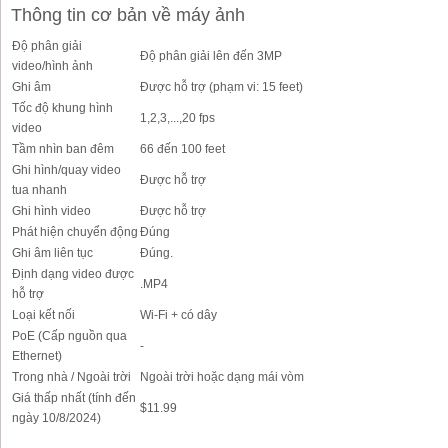
Thông tin cơ bản về máy ảnh
Độ phân giải
Độ phân giải lên đến 3MP
video/hình ảnh
Ghi âm
Được hỗ trợ (phạm vi: 15 feet)
Tốc độ khung hình
1,2,3,...,20 fps
video
Tầm nhìn ban đêm
66 đến 100 feet
Ghi hình/quay video
Được hỗ trợ
tua nhanh
Ghi hình video
Được hỗ trợ
Phát hiện chuyển động
Đúng
Ghi âm liên tục
Đúng.
Định dạng video được
.MP4
hỗ trợ
Loại kết nối
Wi-Fi + có dây
PoE (Cấp nguồn qua
-
Ethernet)
Trong nhà / Ngoài trời
Ngoài trời hoặc dạng mái vòm
Giá thấp nhất (tính đến
$11.99
ngày 10/8/2024)