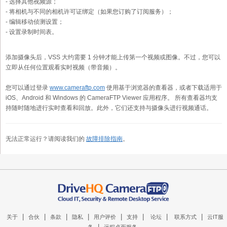
- 选择其他视频源；
- 将相机与不同的相机许可证绑定（如果您订购了订阅服务）；
- 编辑移动侦测设置；
- 设置录制时间表。
添加摄像头后，VSS 大约需要 1 分钟才能上传第一个视频或图像。不过，您可以
立即从任何位置观看实时视频（带音频）。
您可以通过登录
www.cameraftp.com
使用基于浏览器的查看器，或者下载适用于
iOS、Android 和 Windows 的 CameraFTP Viewer 应用程序。 所有查看器均支
持随时随地进行实时查看和回放。此外，它们还支持与摄像头进行视频通话。
无法正常运行？请阅读我们的
故障排除指南
。
|
|
|
|
|
|
|
|
关于
合伙
条款
隐私
用户评价
支持
论坛
联系方式
云IT服
|
务
远程桌面服务