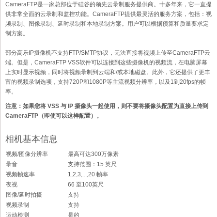
CameraFTP是一家总部位于硅谷的领先云录制服务提供商。十多年来，它一直提
供非常全面的云录制和监控功能。CameraFTP提供最灵活的服务方案，包括：视
频录制、图像录制、延时录制和本地录制方案。用户可以根据预算和质量要求定
制方案。
部分高乐IP摄像机不支持FTP/SMTP协议，无法直接将视频上传至CameraFTP云
端。但是，CameraFTP VSS软件可以连接到这些摄像机的视频流，在电脑屏幕
上实时显示视频，同时将视频录制到云端和/或本地磁盘。此外，它还提供了更丰
富的视频录制选项，支持720P和1080P等主流视频分辨率，以及1到20fps的帧
率。
注意：如果您将 VSS 与 IP 摄像头一起使用，则不要将摄像头配置为直接上传到
CameraFTP（即使可以这样配置）。
相机基本信息
视频/图像分辨率
最高可达300万像素
录音
支持范围：15 英尺
视频帧速率
1,2,3,...,20 帧率
夜视
66 至100英尺
图像/延时拍摄
支持
视频录制
支持
运动检测
是的