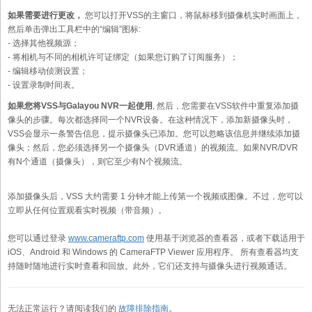
如果需要进行更改，
您可以打开VSS的主窗口，将鼠标移到摄像机实时画面上，
然后单击弹出工具栏中的“编辑”图标:
- 选择其他视频源；
- 将相机与不同的相机许可证绑定（如果您订购了订阅服务）；
- 编辑移动侦测设置；
- 设置录制时间表。
如果您将VSS与Galayou NVR一起使用
, 然后，您需要在VSS软件中重复添加摄
像头的步骤。每次都选择同一个NVR设备。在这种情况下，添加新摄像头时，
VSS会显示一条警告信息，提示摄像头已添加。您可以忽略该信息并继续添加摄
像头；然后，您必须选择另一个摄像头（DVR通道）的视频流。如果NVR/DVR
有N个通道（摄像头），则它至少有N个视频流。
添加摄像头后，VSS 大约需要 1 分钟才能上传第一个视频或图像。不过，您可以
立即从任何位置观看实时视频（带音频）。
您可以通过登录
www.cameraftp.com
使用基于浏览器的查看器，或者下载适用于
iOS、Android 和 Windows 的 CameraFTP Viewer 应用程序。 所有查看器均支
持随时随地进行实时查看和回放。此外，它们还支持与摄像头进行视频通话。
无法正常运行？请阅读我们的
故障排除指南
。