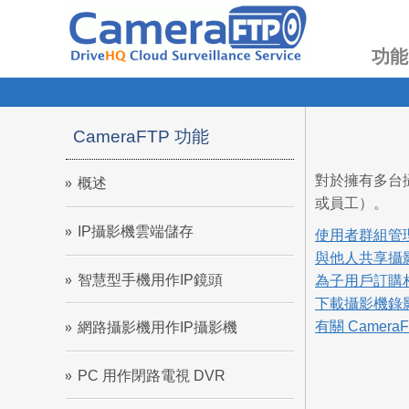
功能
CameraFTP 功能
對於擁有多台
概述
或員工）。
IP攝影機雲端儲存
使用者群組管
與他人共享攝
智慧型手機用作IP鏡頭
為子用戶訂購
下載攝影機錄
有關 Camer
網路攝影機用作IP攝影機
PC 用作閉路電視 DVR