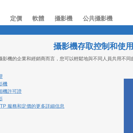
定價
軟體
攝影機
公共攝影機
攝影機存取控制和使
攝影機的企業和經銷商而言，您可以輕鬆地與不同人員共用不同
理
影機
相機許可證
影
aFTP 服務和定價的更多詳細信息