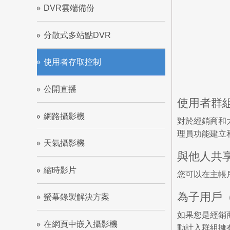
DVR雲端備份
分散式多站點DVR
使用者存取控制
公開直播
使用者群
網路攝影機
對於經銷商和
理員功能建立
天氣攝影機
與他人共
縮時影片
您可以在主帳
為子用戶
螢幕錄製解決方案
如果您是經銷
在網頁中嵌入攝影機
動計入群組擁