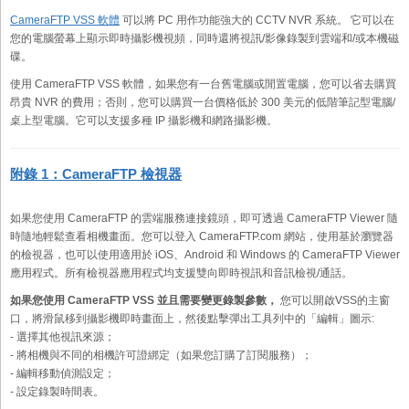
CameraFTP VSS 軟體
可以將 PC 用作功能強大的 CCTV NVR 系統。 它可以在
您的電腦螢幕上顯示即時攝影機視頻，同時還將視訊/影像錄製到雲端和/或本機磁
碟。
使用 CameraFTP VSS 軟體，如果您有一台舊電腦或閒置電腦，您可以省去購買
昂貴 NVR 的費用；否則，您可以購買一台價格低於 300 美元的低階筆記型電腦/
桌上型電腦。它可以支援多種 IP 攝影機和網路攝影機。
附錄 1：CameraFTP 檢視器
如果您使用 CameraFTP 的雲端服務連接鏡頭，即可透過 CameraFTP Viewer 隨
時隨地輕鬆查看相機畫面。您可以登入 CameraFTP.com 網站，使用基於瀏覽器
的檢視器，也可以使用適用於 iOS、Android 和 Windows 的 CameraFTP Viewer
應用程式。所有檢視器應用程式均支援雙向即時視訊和音訊檢視/通話。
如果您使用 CameraFTP VSS 並且需要變更錄製參數，
您可以開啟VSS的主窗
口，將滑鼠移到攝影機即時畫面上，然後點擊彈出工具列中的「編輯」圖示:
- 選擇其他視訊來源；
- 將相機與不同的相機許可證綁定（如果您訂購了訂閱服務）；
- 編輯移動偵測設定；
- 設定錄製時間表。