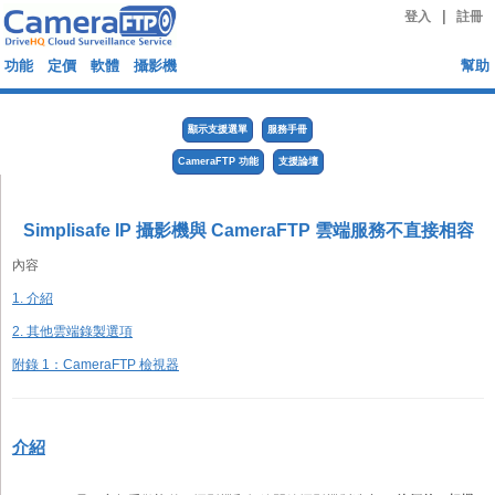
|
登入
註冊
功能
定價
軟體
攝影機
幫助
顯示支援選單
服務手冊
CameraFTP 功能
支援論壇
Simplisafe IP 攝影機與 CameraFTP 雲端服務不直接相容
內容
1. 介紹
2. 其他雲端錄製選項
附錄 1：CameraFTP 檢視器
介紹