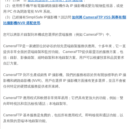
（1） 訂購一台
基於開放標準（非專有）的IP攝影機
；
（2）使用舊手機/平板電腦/網路攝影機作為 IP 攝影機或嬰兒/寵物監視器，或使
用 PC 作為閉路電視 NVR 系統。
（3）已經擁有SimpliSafe IP攝影機？請訪問
如何將 CameraFTP VSS 與專有/類
比攝影機/NVR 搭配使用
.
您可以將影片錄製到本機或您選擇的雲端服務（例如 CameraFTP）中。
CameraFTP是一家總部位於矽谷的領先雲端錄製服務供應商。十多年來，它一直
提供非常全面的雲端錄製和監控功能。 CameraFTP提供最靈活的服務方案，包
括：錄影、影像錄製、縮時錄製和本地錄製方案。用戶可以根據預算和品質要求
自訂方案。
CameraFTP 則不生產或銷售 IP 攝影機。我們的服務相容於所有開放標準的 IP 攝
影機和網路錄影機 (NVR)。用戶在選擇 IP 攝影機方面擁有更多選擇，並且不會被
任何特定的硬體或服務提供者所束縛。
CameraFTP 應用程式和軟體非常簡單易用；它們具有更強大的功能，例如：雙
向即時視訊和音訊檢視/通話；本地錄製等。
CameraFTP 基本服務是免費的，包括所有應用程式、即時檢視和通話功能，以
及有限的雲端/本地錄製功能。