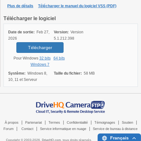
Plus de détails
Télécharger le manuel du logiciel VSS (PDF)
Télécharger le logiciel
Date de sortie:
Feb 27,
Version:
Version
2026
5.1.212.398
Télécharger
Pour Windows
32 bits
64 bits
Windows 7
Système:
Windows 8,
Taille du fichier:
58 MB
10, 11 et Serveur
|
|
|
|
|
|
À propos
Partenariat
Termes
Confidentialité
Témoignages
Soutien
|
|
|
Forum
Contact
Service informatique en nuage
Service de bureau à distance
Français
Copyright © 2003-
2026,
DriveHQ.com
, tous droits réservés.