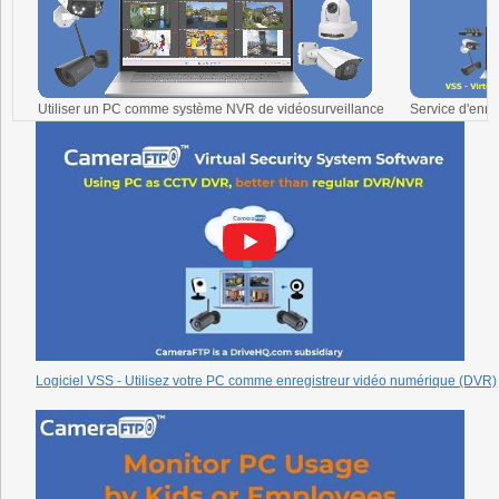
Utiliser un PC comme système NVR de vidéosurveillance
Service d'enr
Logiciel VSS - Utilisez votre PC comme enregistreur vidéo numérique (DVR)