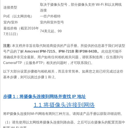
取决于摄像头型号，部分摄像头支持 Wi-Fi 和以太网线
连接类型
连接
PoE（以太网供电）
一些户外模特
室内/室外
室内和室外型号
最低价格（截至2016年
74美元起。99
7月11日）
注意:
本文档并非旨在取代制造商提供的产品手册。所提供的信息基于我们对该型
号产品的了解
Amcrest IPM-721S、IPM-721B 和 IP3M-943B。
此信息可能不
准确或并非完全最新。用户如有任何相机相关问题，请联系制造商；仅当遇到与
CameraFTP（云服务/FTP）相关的问题时，才可联系我们。
以下大部分设置步骤都与相机相关，而且非常简单。如果您之前已经完成过这些
基本步骤，则可以跳过步骤 1 和 2。
步骤 1：将摄像头连接到网络并查找 IP 地址
1.1 将摄像头连接到网络
将IP摄像头连接到Wi-Fi网络有两到三种方法。请阅读产品手册以获取详细说明。
（1）请先使用以太网线将摄像头连接到路由器。之后可以在摄像头的配置页面中