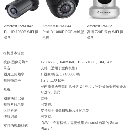
Amcrest IP2M-842
Amcrest IP2M-844E
Amcrest IPM-721
ProHD 1080P WiFi 摄
ProHD 1080P POE 半球型
高清 720P 云台 WiFi 摄
像头
电视
像头
相机基本信息
视频/图像分辨率
1280x720、640x360、1920x1080、3M、4M
录音
支持（适用于室内机型）
图片上传频率
1 图像/帧 至 1 张/5000 帧
视频帧速率
1,2,3,...,30 帧率
室内摄像头有效距离可达 24 英尺，室外摄像头有效距离
夜视
可达 98 英尺
图像快照记录
支持
视频片段录制
已支持。
运动检测
支持基于图像和视频片段的录制
连续记录
已支持。
.DAV （专有格式，需要使用 Amcrest 自家的 Smart
支持的视频格式
Player）