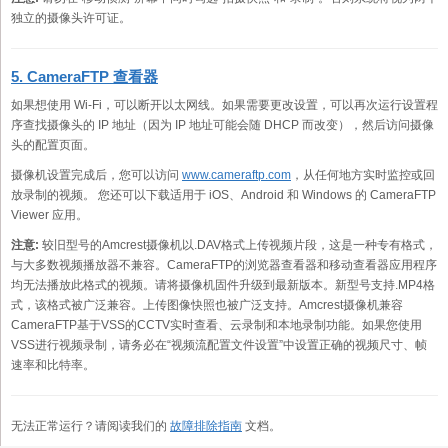
独立的摄像头许可证。
5. CameraFTP 查看器
如果想使用 Wi-Fi，可以断开以太网线。如果需要更改设置，可以再次运行设置程
序查找摄像头的 IP 地址（因为 IP 地址可能会随 DHCP 而改变），然后访问摄像
头的配置页面。
摄像机设置完成后，您可以访问
www.cameraftp.com
，从任何地方实时监控或回
放录制的视频。 您还可以下载适用于 iOS、Android 和 Windows 的 CameraFTP
Viewer 应用。
注意:
较旧型号的Amcrest摄像机以.DAV格式上传视频片段，这是一种专有格式，
与大多数视频播放器不兼容。CameraFTP的浏览器查看器和移动查看器应用程序
均无法播放此格式的视频。请将摄像机固件升级到最新版本。新型号支持.MP4格
式，该格式被广泛兼容。上传图像快照也被广泛支持。Amcrest摄像机兼容
CameraFTP基于VSS的CCTV实时查看、云录制和本地录制功能。如果您使用
VSS进行视频录制，请务必在“视频流配置文件设置”中设置正确的视频尺寸、帧
速率和比特率。
无法正常运行？请阅读我们的
故障排除指南
文档。