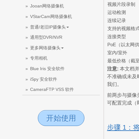
视频片段录制
Jooan网络摄像机
运动检测
VStarCam网络摄像机
连续记录
普通/老旧IP摄像头
支持的视频格
连接类型
通用型DVR/NVR
PoE（以太网
更多网络摄像头
室内/室外
专用相机
最低价格（截至2
注意:
本文档并
Blue Iris 安全软件
不准确或未及时
iSpy 安全软件
我们。
CameraFTP VSS 软件
前两步与摄像头
可配置完成（即
开始使用
步骤 1：