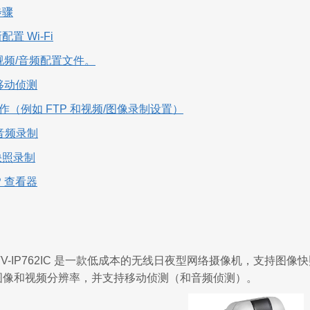
步骤
配置 Wi-Fi
视频/音频配置文件。
移动侦测
操作（例如 FTP 和视频/图像录制设置）
/音频录制
快照录制
TP 查看器
et TV-IP762IC 是一款低成本的无线日夜型网络摄像机，支
0 的图像和视频分辨率，并支持移动侦测（和音频侦测）。