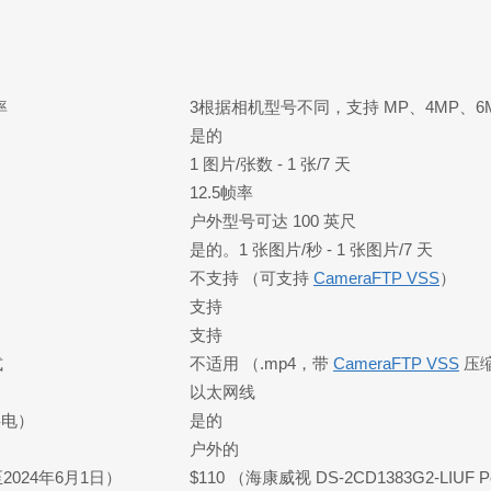
率
3根据相机型号不同，支持 MP、4MP、6MP、8
是的
1 图片/张数 - 1 张/7 天
12.5帧率
户外型号可达 100 英尺
是的。1 张图片/秒 - 1 张图片/7 天
不支持 （可支持
CameraFTP VSS
）
支持
支持
式
不适用 （.mp4，带
CameraFTP VSS
压
以太网线
供电）
是的
户外的
024年6月1日）
$110 （海康威视 DS-2CD1383G2-LIU