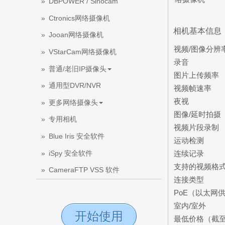
DBPOWER / Sinocam
Ctronics网络摄像机
相机基本信息
Jooan网络摄像机
视频/图像分辨
VStarCam网络摄像机
录音
普通/老旧IP摄像头
图片上传频率
通用型DVR/NVR
视频帧速率
夜视
更多网络摄像头
图像/延时拍摄
专用相机
视频片段录制
Blue Iris 安全软件
运动检测
iSpy 安全软件
连续记录
支持的视频格
CameraFTP VSS 软件
连接类型
PoE（以太网
室内/室外
开始使用
最低价格（截至2