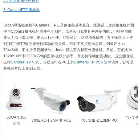
5.2 配置图像快照设置
6. CameraFTP 查看器
Jooan网络摄像机与CameraFTP云录像服务基本兼容。经测试，这些摄像机的固
件与Ctronics摄像机的固件完全相同。虽然它们似乎具备许多功能，但很多功能
要么无法正常工作，要么运行不佳。尽管如此，这些摄像机仍可将图像快照上传
到我们的FTP服务器进行移动侦测录像。它们不支持连续录像，图像尺寸为
704x640。不支持云视频录制。Jooan提供室内和室外摄像机。目前，它们支持
1920x1080和1280x720的图像/视频分辨率，并支持移动侦测功能。 这些摄像机
支持
CameraFTP VSS
。借助运行在PC上的
CameraFTP VSS 软件
软件，它可以
将视频片段上传到云端。
JOOAN 366
737NRC
703ERC-T 2MP 非 PoE
705NRB-Z 1.3MP PO
高清