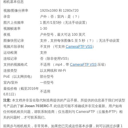
相机基本信息
视频/图像分辨率
1920x1080 和 1280x720
录音
户外：否；室内：是（？）
图片上传频率
1 图片/1至5秒（无法手动设置）
视频帧速率
1-30
夜视
户外型号，最大可达 100 英尺
图像快照记录
支持，支持每张图像/1 至 5 秒（？）；无法手动设置
视频片段录制
不支持 （可支持
CameraFTP VSS
）
运动检测
支持
连续记录
否（除非使用VSS）
支持的视频格式
不适用 （.mp4，带
CameraFTP VSS
压缩）
连接类型
以太网线和 Wi-Fi
PoE（以太网供电）
部分型号
室内/室外
一些型号
最低价格（截至2016年
不适用
6月1日）
注意:
本文档并非旨在取代制造商提供的产品手册。所提供的信息基于我们对该型
号产品的了解
Jooan 703ERC-T
. 此信息可能不准确或并非完全最新。用户如有
任何相机相关问题，请联系制造商；仅当遇到与 CameraFTP（云服务/FTP）相
关的问题时，才可联系我们。
前两步与相机相关，非常简单。如果您已完成这些基本步骤，则可以跳过步骤 1