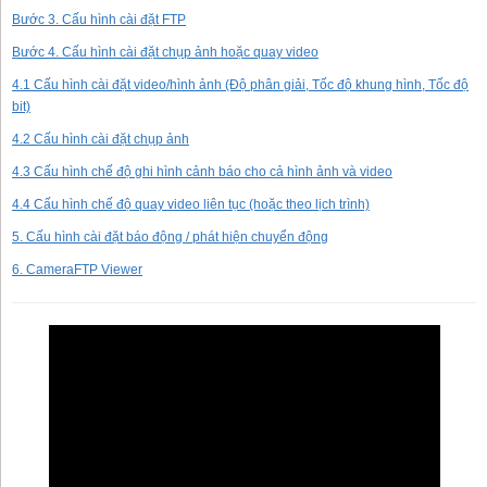
Bước 3. Cấu hình cài đặt FTP
Bước 4. Cấu hình cài đặt chụp ảnh hoặc quay video
4.1 Cấu hình cài đặt video/hình ảnh (Độ phân giải, Tốc độ khung hình, Tốc độ
bit)
4.2 Cấu hình cài đặt chụp ảnh
4.3 Cấu hình chế độ ghi hình cảnh báo cho cả hình ảnh và video
4.4 Cấu hình chế độ quay video liên tục (hoặc theo lịch trình)
5. Cấu hình cài đặt báo động / phát hiện chuyển động
6. CameraFTP Viewer