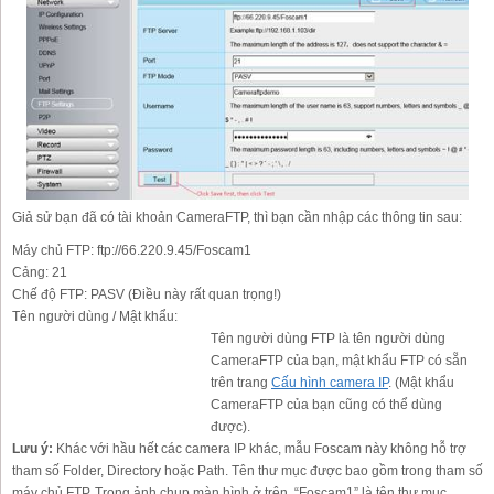
Giả sử bạn đã có tài khoản CameraFTP, thì bạn cần nhập các thông tin sau:
Máy chủ FTP:
ftp://66.220.9.45/Foscam1
Cảng:
21
Chế độ FTP:
PASV (Điều này rất quan trọng!)
Tên người dùng / Mật khẩu:
Tên người dùng FTP là tên người dùng
CameraFTP của bạn, mật khẩu FTP có sẵn
trên trang
Cấu hình camera IP
. (Mật khẩu
CameraFTP của bạn cũng có thể dùng
được).
Lưu ý:
Khác với hầu hết các camera IP khác, mẫu Foscam này không hỗ trợ
tham số Folder, Directory hoặc Path. Tên thư mục được bao gồm trong tham số
máy chủ FTP. Trong ảnh chụp màn hình ở trên, “Foscam1” là tên thư mục,