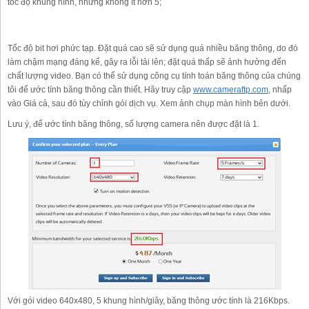
tốc độ khung hình, nhưng không ít hơn 5;
Tốc độ bit hơi phức tạp. Đặt quá cao sẽ sử dụng quá nhiều băng thông, do đó
làm chậm mạng đáng kể, gây ra lỗi tải lên; đặt quá thấp sẽ ảnh hưởng đến
chất lượng video. Bạn có thể sử dụng công cụ tính toán băng thông của chúng
tôi để ước tính băng thông cần thiết. Hãy truy cập
www.cameraftp.com
, nhấp
vào Giá cả, sau đó tùy chỉnh gói dịch vụ. Xem ảnh chụp màn hình bên dưới.
Lưu ý, để ước tính băng thông, số lượng camera nên được đặt là 1.
Với gói video 640x480, 5 khung hình/giây, băng thông ước tính là 216Kbps.