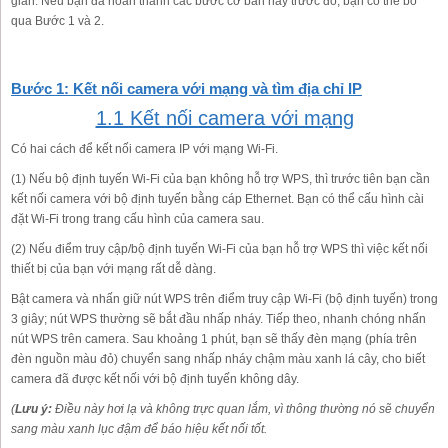
giản. Nếu bạn đã hoàn thành các bước cơ bản này trước đó, bạn có thể bỏ
qua Bước 1 và 2.
Bước 1: Kết nối camera với mạng và tìm địa chỉ IP
1.1 Kết nối camera với mạng
Có hai cách để kết nối camera IP với mạng Wi-Fi.
(1) Nếu bộ định tuyến Wi-Fi của bạn không hỗ trợ WPS, thì trước tiên bạn cần
kết nối camera với bộ định tuyến bằng cáp Ethernet. Bạn có thể cấu hình cài
đặt Wi-Fi trong trang cấu hình của camera sau.
(2) Nếu điểm truy cập/bộ định tuyến Wi-Fi của bạn hỗ trợ WPS thì việc kết nối
thiết bị của bạn với mạng rất dễ dàng.
Bật camera và nhấn giữ nút WPS trên điểm truy cập Wi-Fi (bộ định tuyến) trong
3 giây; nút WPS thường sẽ bắt đầu nhấp nháy. Tiếp theo, nhanh chóng nhấn
nút WPS trên camera. Sau khoảng 1 phút, bạn sẽ thấy đèn mạng (phía trên
đèn nguồn màu đỏ) chuyển sang nhấp nháy chậm màu xanh lá cây, cho biết
camera đã được kết nối với bộ định tuyến không dây.
(
Lưu ý:
Điều này hơi lạ và không trực quan lắm, vì thông thường nó sẽ chuyển
sang màu xanh lục đậm để báo hiệu kết nối tốt.