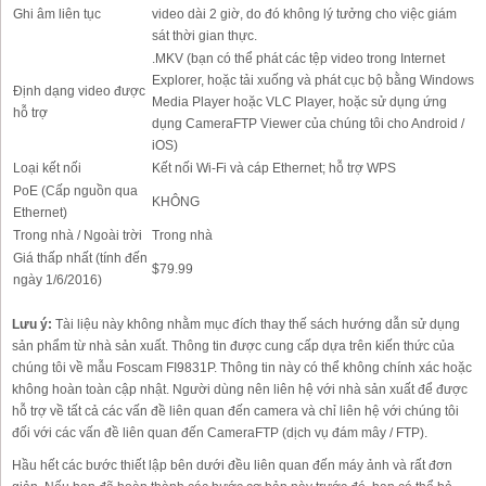
Ghi âm liên tục
video dài 2 giờ, do đó không lý tưởng cho việc giám
sát thời gian thực.
.MKV (bạn có thể phát các tệp video trong Internet
Explorer, hoặc tải xuống và phát cục bộ bằng Windows
Định dạng video được
Media Player hoặc VLC Player, hoặc sử dụng ứng
hỗ trợ
dụng CameraFTP Viewer của chúng tôi cho Android /
iOS)
Loại kết nối
Kết nối Wi-Fi và cáp Ethernet; hỗ trợ WPS
PoE (Cấp nguồn qua
KHÔNG
Ethernet)
Trong nhà / Ngoài trời
Trong nhà
Giá thấp nhất (tính đến
$79.99
ngày 1/6/2016)
Lưu ý:
Tài liệu này không nhằm mục đích thay thế sách hướng dẫn sử dụng
sản phẩm từ nhà sản xuất. Thông tin được cung cấp dựa trên kiến thức của
chúng tôi về mẫu Foscam FI9831P. Thông tin này có thể không chính xác hoặc
không hoàn toàn cập nhật. Người dùng nên liên hệ với nhà sản xuất để được
hỗ trợ về tất cả các vấn đề liên quan đến camera và chỉ liên hệ với chúng tôi
đối với các vấn đề liên quan đến CameraFTP (dịch vụ đám mây / FTP).
Hầu hết các bước thiết lập bên dưới đều liên quan đến máy ảnh và rất đơn