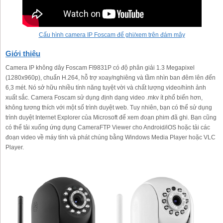
Cấu hình camera IP Foscam để ghi/xem trên đám mây
Giới thiệu
Camera IP không dây Foscam FI9831P có độ phân giải 1.3 Megapixel
(1280x960p), chuẩn H.264, hỗ trợ xoay/nghiêng và tầm nhìn ban đêm lên đến
6,3 mét. Nó sở hữu nhiều tính năng tuyệt vời và chất lượng video/hình ảnh
xuất sắc. Camera Foscam sử dụng định dạng video .mkv ít phổ biến hơn,
không tương thích với một số trình duyệt web. Tuy nhiên, bạn có thể sử dụng
trình duyệt Internet Explorer của Microsoft để xem đoạn phim đã ghi. Bạn cũng
có thể tải xuống ứng dụng CameraFTP Viewer cho Android/iOS hoặc tải các
đoạn video về máy tính và phát chúng bằng Windows Media Player hoặc VLC
Player.