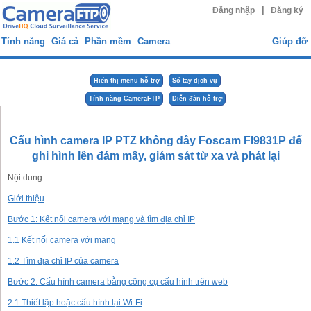
|
Đăng nhập
Đăng ký
Tính năng
Giá cả
Phần mềm
Camera
Giúp đỡ
Hiển thị menu hỗ trợ
Sổ tay dịch vụ
Tính năng CameraFTP
Diễn đàn hỗ trợ
Cấu hình camera IP PTZ không dây Foscam FI9831P để
ghi hình lên đám mây, giám sát từ xa và phát lại
Nội dung
Giới thiệu
Bước 1: Kết nối camera với mạng và tìm địa chỉ IP
1.1 Kết nối camera với mạng
1.2 Tìm địa chỉ IP của camera
Bước 2: Cấu hình camera bằng công cụ cấu hình trên web
2.1 Thiết lập hoặc cấu hình lại Wi-Fi