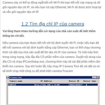
Camera này có thể tự động ngắt kết nối Wi-Fi khi bạn kết nối cáp mạng và sẽ
giữ nguyên địa chỉ IP; và nếu bạn rút cáp Ethernet, Wi-Fi sẽ được kích hoạt lại
và vẫn giữ nguyên địa chỉ IP.
1.2 Tìm địa chỉ IP của camera
Vui lòng tham khảo hướng dẫn sử dụng của nhà sản xuất để biết thêm
thông tin chi tiết.
Nếu camera của bạn được kết nối với bộ định tuyến Wi-Fi, hoặc nếu bạn đã
kết nối camera với bộ định tuyến bằng cáp Ethernet, bạn có thể chạy chương
trình cài đặt của nhà sản xuất để tìm địa chỉ IP của camera. Từ một máy tính
trong cùng mạng, hãy lắp đĩa CD phần mềm của camera. Duyệt nội dung của
đĩa CD và chạy IPCamSetup.exe, chương trình này sẽ cài đặt phần mềm cần
thiết cho camera. Sau khi hoàn tất, hãy chạy IP Camera Tool đã cài đặt và nó
sẽ khởi chạy một công cụ để phát hiện camera Foscam: