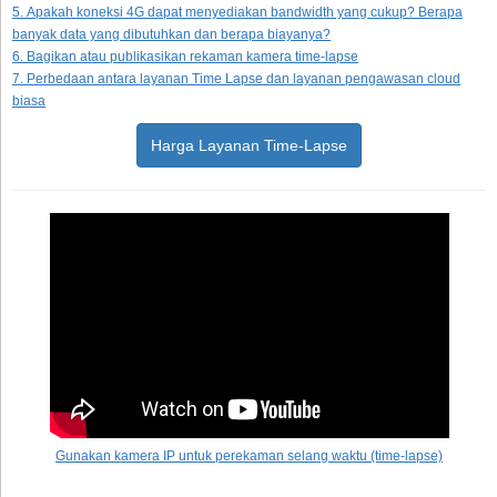
5. Apakah koneksi 4G dapat menyediakan bandwidth yang cukup? Berapa
banyak data yang dibutuhkan dan berapa biayanya?
6. Bagikan atau publikasikan rekaman kamera time-lapse
7. Perbedaan antara layanan Time Lapse dan layanan pengawasan cloud
biasa
Harga Layanan Time-Lapse
Gunakan kamera IP untuk perekaman selang waktu (time-lapse)