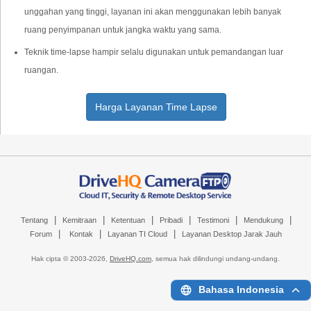
unggahan yang tinggi, layanan ini akan menggunakan lebih banyak
ruang penyimpanan untuk jangka waktu yang sama.
Teknik time-lapse hampir selalu digunakan untuk pemandangan luar
ruangan.
Harga Layanan Time Lapse
|
|
|
|
|
|
Tentang
Kemitraan
Ketentuan
Pribadi
Testimoni
Mendukung
|
|
|
Forum
Kontak
Layanan TI Cloud
Layanan Desktop Jarak Jauh
Hak cipta © 2003-
2026,
DriveHQ.com
, semua hak dilindungi undang-undang.
Bahasa Indonesia