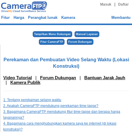
|
Masuk
Daftar
Fitur
Harga
Perangkat lunak
Kamera
Membantu
Tampilkan Menu Dukungan
Manual Layanan
Fitur CameraFTP
Forum Dukungan
Perekaman dan Pembuatan Video Selang Waktu (Lokasi
Konstruksi)
Video Tutorial
|
Forum Dukungan
|
Bantuan Jarak Jauh
|
Kamera Publik
1. Tentang perekaman selang waktu
2. Apakah CameraFTP mendukung perekaman time-lapse?
3. Bagaimana CameraFTP mendukung fitur time-lapse dan berapa harga
layanannya?
4. Bagaimana cara menghubungkan kamera saya ke internet (di lokasi
konstruksi)?