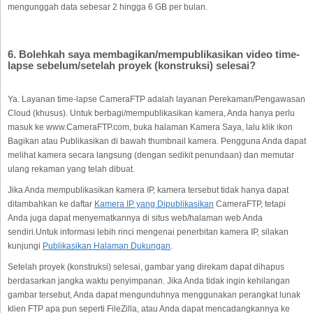
mengunggah data sebesar 2 hingga 6 GB per bulan.
6. Bolehkah saya membagikan/mempublikasikan video time-
lapse sebelum/setelah proyek (konstruksi) selesai?
Ya. Layanan time-lapse CameraFTP adalah layanan Perekaman/Pengawasan
Cloud (khusus). Untuk berbagi/mempublikasikan kamera, Anda hanya perlu
masuk ke www.CameraFTP.com, buka halaman Kamera Saya, lalu klik ikon
Bagikan atau Publikasikan di bawah thumbnail kamera. Pengguna Anda dapat
melihat kamera secara langsung (dengan sedikit penundaan) dan memutar
ulang rekaman yang telah dibuat.
Jika Anda mempublikasikan kamera IP, kamera tersebut tidak hanya dapat
ditambahkan ke daftar
Kamera IP yang Dipublikasikan
CameraFTP, tetapi
Anda juga dapat menyematkannya di situs web/halaman web Anda
sendiri.Untuk informasi lebih rinci mengenai penerbitan kamera IP, silakan
kunjungi
Publikasikan Halaman Dukungan
.
Setelah proyek (konstruksi) selesai, gambar yang direkam dapat dihapus
berdasarkan jangka waktu penyimpanan. Jika Anda tidak ingin kehilangan
gambar tersebut, Anda dapat mengunduhnya menggunakan perangkat lunak
klien FTP apa pun seperti FileZilla, atau Anda dapat mencadangkannya ke