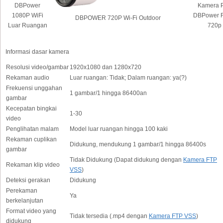
DBPower
Kamera 
1080P WiFi
DBPower F
DBPOWER 720P Wi-Fi Outdoor
Luar Ruangan
720p
Informasi dasar kamera
Resolusi video/gambar
1920x1080 dan 1280x720
Rekaman audio
Luar ruangan: Tidak; Dalam ruangan: ya(?)
Frekuensi unggahan
1 gambar/1 hingga 86400an
gambar
Kecepatan bingkai
1-30
video
Penglihatan malam
Model luar ruangan hingga 100 kaki
Rekaman cuplikan
Didukung, mendukung 1 gambar/1 hingga 86400s
gambar
Tidak Didukung (Dapat didukung dengan
Kamera FTP
Rekaman klip video
VSS
)
Deteksi gerakan
Didukung
Perekaman
Ya
berkelanjutan
Format video yang
Tidak tersedia (.mp4 dengan
Kamera FTP VSS
)
didukung