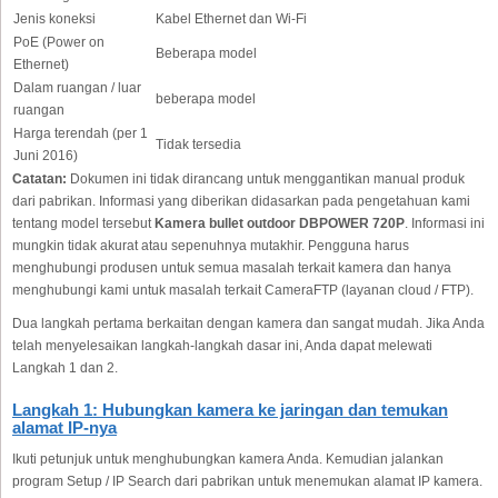
Jenis koneksi
Kabel Ethernet dan Wi-Fi
PoE (Power on
Beberapa model
Ethernet)
Dalam ruangan / luar
beberapa model
ruangan
Harga terendah (per 1
Tidak tersedia
Juni 2016)
Catatan:
Dokumen ini tidak dirancang untuk menggantikan manual produk
dari pabrikan. Informasi yang diberikan didasarkan pada pengetahuan kami
tentang model tersebut
Kamera bullet outdoor DBPOWER 720P
. Informasi ini
mungkin tidak akurat atau sepenuhnya mutakhir. Pengguna harus
menghubungi produsen untuk semua masalah terkait kamera dan hanya
menghubungi kami untuk masalah terkait CameraFTP (layanan cloud / FTP).
Dua langkah pertama berkaitan dengan kamera dan sangat mudah. Jika Anda
telah menyelesaikan langkah-langkah dasar ini, Anda dapat melewati
Langkah 1 dan 2.
Langkah 1: Hubungkan kamera ke jaringan dan temukan
alamat IP-nya
Ikuti petunjuk untuk menghubungkan kamera Anda. Kemudian jalankan
program Setup / IP Search dari pabrikan untuk menemukan alamat IP kamera.