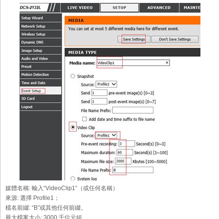
媒體名稱:
輸入“VideoClip1”（或任何名稱）
來源:
選擇 Profile1；
檔名前綴:
“B”或其他任何前綴。
最大檔案大小:
3000 千位元組