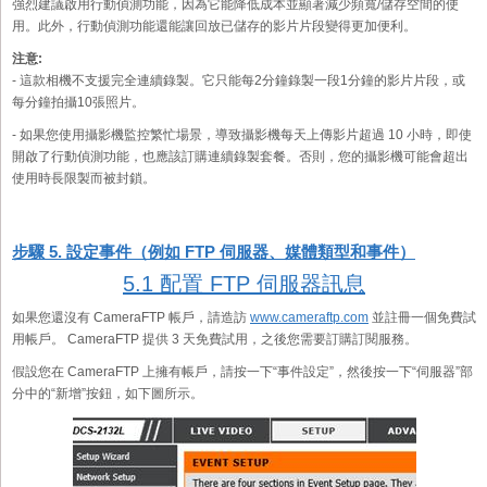
強烈建議啟用行動偵測功能，因為它能降低成本並顯著減少頻寬/儲存空間的使
用。此外，行動偵測功能還能讓回放已儲存的影片片段變得更加便利。
注意:
- 這款相機不支援完全連續錄製。它只能每2分鐘錄製一段1分鐘的影片片段，或
每分鐘拍攝10張照片。
- 如果您使用攝影機監控繁忙場景，導致攝影機每天上傳影片超過 10 小時，即使
開啟了行動偵測功能，也應該訂購連續錄製套餐。否則，您的攝影機可能會超出
使用時長限製而被封鎖。
步驟 5. 設定事件（例如 FTP 伺服器、媒體類型和事件）
5.1 配置 FTP 伺服器訊息
如果您還沒有 CameraFTP 帳戶，請造訪
www.cameraftp.com
並註冊一個免費試
用帳戶。 CameraFTP 提供 3 天免費試用，之後您需要訂購訂閱服務。
假設您在 CameraFTP 上擁有帳戶，請按一下“事件設定”，然後按一下“伺服器”部
分中的“新增”按鈕，如下圖所示。