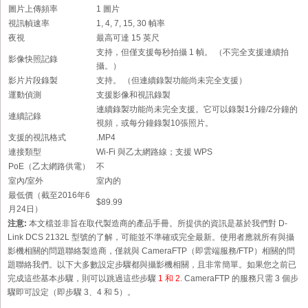
圖片上傳頻率
1 圖片
視訊幀速率
1, 4, 7, 15, 30 幀率
夜視
最高可達 15 英尺
支持，但僅支援每秒拍攝 1 幀。 （不完全支援連續拍
影像快照記錄
攝。）
影片片段錄製
支持。 （但連續錄製功能尚未完全支援）
運動偵測
支援影像和視訊錄製
連續錄製功能尚未完全支援。它可以錄製1分鐘/2分鐘的
連續記錄
視頻，或每分鐘錄製10張照片。
支援的視訊格式
.MP4
連接類型
Wi-Fi 與乙太網路線；支援 WPS
PoE（乙太網路供電）
不
室內/室外
室內的
最低價（截至2016年6
$89.99
月24日）
注意:
本文檔並非旨在取代製造商的產品手冊。所提供的資訊是基於我們對 D-
Link DCS 2132L 型號的了解，可能並不準確或完全最新。使用者應就所有與攝
影機相關的問題聯絡製造商，僅就與 CameraFTP（即雲端服務/FTP）相關的問
題聯絡我們。以下大多數設定步驟都與攝影機相關，且非常簡單。如果您之前已
完成這些基本步驟，則可以跳過這些步驟
1 和 2
. CameraFTP 的服務只需 3 個步
驟即可設定（即步驟 3、4 和 5）。