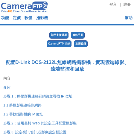
|
登入
註冊
功能
定價
軟體
攝影機
幫助
顯示支援選單
服務手冊
CameraFTP 功能
支援論壇
配置D-Link DCS-2132L無線網路攝影機，實現雲端錄影、
遠端監控和回放
內容
介紹
步驟 1：將攝影機連接到網路並尋找 IP 位址
1.1 將攝影機連接到網路
1.2 尋找攝影機的 IP 位址
步驟 2：使用基於 Web 的設定工具配置攝影機
步驟 3. 設定視訊/音訊或影像設定檔設置