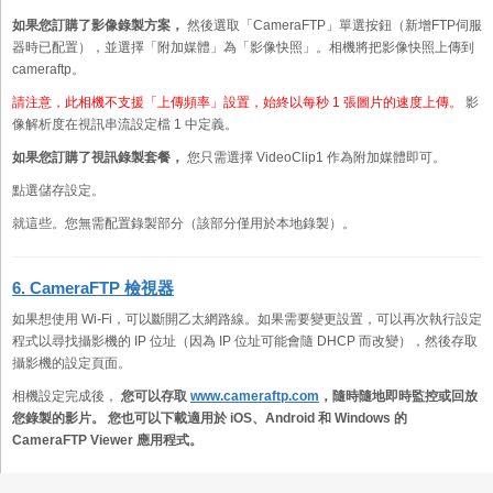
如果您訂購了影像錄製方案，
然後選取「CameraFTP」單選按鈕（新增FTP伺服
器時已配置），並選擇「附加媒體」為「影像快照」。相機將把影像快照上傳到
cameraftp。
請注意，此相機不支援「上傳頻率」設置，始終以每秒 1 張圖片的速度上傳。
影
像解析度在視訊串流設定檔 1 中定義。
如果您訂購了視訊錄製套餐，
您只需選擇 VideoClip1 作為附加媒體即可。
點選儲存設定。
就這些。您無需配置錄製部分（該部分僅用於本地錄製）。
6. CameraFTP 檢視器
如果想使用 Wi-Fi，可以斷開乙太網路線。如果需要變更設置，可以再次執行設定
程式以尋找攝影機的 IP 位址（因為 IP 位址可能會隨 DHCP 而改變），然後存取
攝影機的設定頁面。
相機設定完成後，
您可以存取
www.cameraftp.com
，隨時隨地即時監控或回放
您錄製的影片。 您也可以下載適用於 iOS、Android 和 Windows 的
CameraFTP Viewer 應用程式。