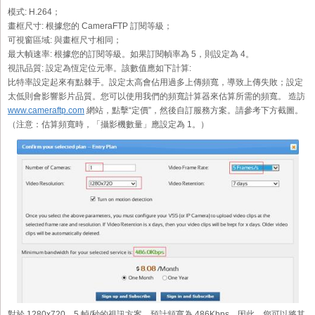
模式:
H.264；
畫框尺寸:
根據您的 CameraFTP 訂閱等級；
可視窗區域:
與畫框尺寸相同；
最大幀速率:
根據您的訂閱等級。如果訂閱幀率為 5，則設定為 4。
視訊品質:
設定為恆定位元率。該數值應如下計算:
比特率設定起來有點棘手。設定太高會佔用過多上傳頻寬，導致上傳失敗；設定
太低則會影響影片品質。您可以使用我們的頻寬計算器來估算所需的頻寬。 造訪
www.cameraftp.com
網站，點擊“定價”，然後自訂服務方案。請參考下方截圖。
（注意：估算頻寬時，「攝影機數量」應設定為 1。）
對於 1280x720、5 幀/秒的視訊方案，預計頻寬為 486Kbps。因此，您可以將其