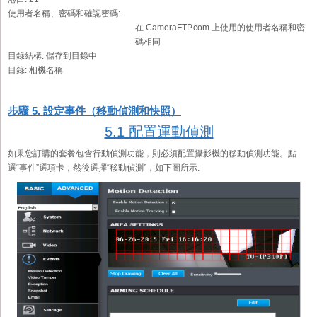
使用者名稱、密碼和確認密碼:
在 CameraFTP.com 上使用的使用者名稱和密
碼相同
目錄結構:
儲存到目錄中
目錄:
相機名稱
步驟 5. 設定事件（移動偵測和快照）
5.1 配置運動偵測
如果您訂購的套餐包含行動偵測功能，則必須配置攝影機的移動偵測功能。點
選“事件”選項卡，然後選擇“移動偵測”，如下圖所示: