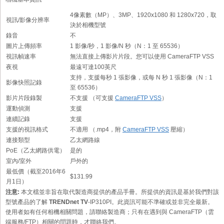
4像素數（MP）、3MP、1920x1080 和 1280x720，取
視訊/影像分辨率
決於相機型號
錄音
不
圖片上傳頻率
1 影像/秒，1 影像/N 秒（N：1 至 65536）
視訊幀速率
無法直接上傳影片片段。您可以使用 CameraFTP VSS
夜視
最遠可達100英尺
支持，支援每秒 1 張影像，或每 N 秒 1 張影像（N：1
影像快照記錄
至 65536）
影片片段錄製
不支援 （可支援
CameraFTP VSS
）
運動偵測
支援
連續記錄
支援
支援的視訊格式
不適用 （.mp4，附
CameraFTP VSS
壓縮）
連接類型
乙太網路線
PoE（乙太網路供電）
是的
室內/室外
戶外的
最低價（截至2016年6
$131.99
月1日）
注意:
本文檔並非旨在取代製造商提供的產品手冊。所提供的資訊是基於我們對該
型號產品的了解
TRENDnet TV
-IP310PI。此資訊可能不準確或並非完全最新。
使用者如有任何相機相關問題，請聯絡製造商；只有在遇到與 CameraFTP（雲
端服務/FTP）相關的問題時，才聯絡我們。