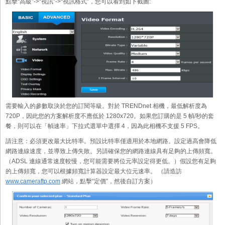
點擊“高級”->“視訊”->“視訊格式”，您可以看到如下截圖:
需要輸入的參數取決於您的訂閱等級。對於 TRENDnet 相機，最低解析度為
720P，因此您的方案解析度不應低於 1280x720。如果您訂購的是 5 幀/秒的套
餐，則可以在「幀速率」下拉式選單中選擇 4，因為此相機不支援 5 FPS。
請注意：必須更改最大比特率。預設比特率僅適用於本地網路。設定過高會降低
網路連線速度，並導致上傳失敗。另請確保您的網路連線具有足夠的上傳頻寬。
（ADSL 連線通常速度較慢，您可能需要將位元率設定得更低。）假設您有足夠
的上傳頻寬，您可以根據頻寬計算器設定最大位元速率。 （請造訪
www.cameraftp.com
網站，點擊“定價”，然後自訂方案）