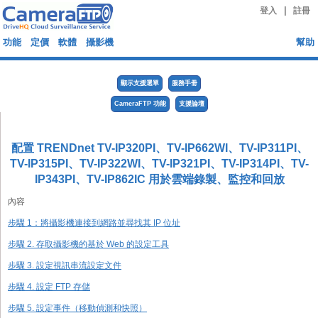
|
登入
註冊
功能
定價
軟體
攝影機
幫助
顯示支援選單
服務手冊
CameraFTP 功能
支援論壇
配置 TRENDnet TV-IP320PI、TV-IP662WI、TV-IP311PI、
TV-IP315PI、TV-IP322WI、TV-IP321PI、TV-IP314PI、TV-
IP343PI、TV-IP862IC 用於雲端錄製、監控和回放
內容
步驟 1：將攝影機連接到網路並尋找其 IP 位址
步驟 2. 存取攝影機的基於 Web 的設定工具
步驟 3. 設定視訊串流設定文件
步驟 4. 設定 FTP 存儲
步驟 5. 設定事件（移動偵測和快照）