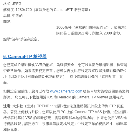
格式:
JPEG
解析度:
1280x720（取決於您的 CameraFTP 服務等級）
品質:
中等的
間隔:
1000毫秒（依您的訂閱等級而定）。如果您訂
購的是 1 張圖片/2 秒，則輸入 2000 毫秒。
點擊“儲存”以儲存設定。
6. CameraFTP 檢視器
您已完成IP攝影機或NVR的配置。為確保安全，您可以重新啟動攝影機，檢查是
否正常運作。如果需要變更設置，您可以再次執行設定程式以尋找攝影機的IP位
址（因為IP位址可能會隨DHCP而變更），然後造訪攝影機的「進階配置」頁
面。
相機設定完成後，您可以存取
www.cameraftp.com
從任何地方監控或回放錄製的
影片。 您也可以下載適用於 iOS 和 Android 的 CameraFTP Viewer 應用程式。
注意:
大多數（室外）TRENDnet 攝影機無法直接將視訊片段上傳到 FTP 伺服
器。若要上傳影片片段，您可以使用 PC 上的 CameraFTP VSS 軟體。這些攝影
機相容於基於 VSS 的即時預覽、雲端錄製和本地錄製功能。如果您使用 VSS 進
行視訊錄製，請務必在「視訊串流設定檔設定」中設定正確的視訊尺寸、幀速率
和位元率。