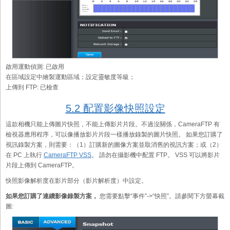
啟用運動偵測:
已啟用
在區域設定中繪製運動區域；設定靈敏度等級；
上傳到 FTP:
已檢查
5.2 配置影像快照設定
這款相機只能上傳圖片快照，不能上傳影片片段。不過沒關係，CameraFTP 有
檢視器應用程序，可以像播放影片片段一樣播放錄製的圖片快照。 如果您訂購了
視訊錄製方案，則需要：（1）訂購新的圖像方案並取消舊的視訊方案；或（2）
在 PC 上執行
CameraFTP VSS
。 請勿在攝影機中配置 FTP。 VSS 可以將影片
片段上傳到 CameraFTP。
快照影像解析度在影片部分（影片解析度）中設定。
如果您訂購了連續影像錄製方案，
您需要點擊“事件”->“快照”。請參閱下方螢幕截
圖: