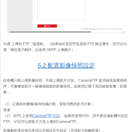
勾選“上傳到 FTP...”複選框。 （如果由於某些罕見原因 FTP 無法運作，您可以勾
選「傳送電子郵件」以使用 SMTP 上傳圖片）。
5.2 配置影像快照設定
此相機只能上傳影像快照，不能上傳影片片段。 CameraFTP 提供檢視器應用程
序，可像播放影片一樣播放錄製的影像快照。如果您訂購了視訊錄製套餐，則需
要…:
（1）訂購新的圖像/延時拍攝計劃，並取消舊的影片計劃；
或者
（2） 在PC上使用
CameraFTP VSS
。 如果您使用VSS，請不要在攝影機中設定
FTP。 VSS可以將影片片段上傳到CameraFTP。
影像解析度在視訊串流設定檔設定中設定（主流影片的解析度）。