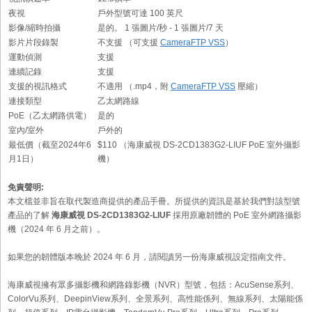
夜視
戶外型號可達 100 英尺
影像/縮時拍攝
是的。 1 張圖片/秒 - 1 張圖片/7 天
影片片段錄製
不支援 （可支援
CameraFTP VSS
）
運動偵測
支援
連續記錄
支援
支援的視訊格式
不適用 （.mp4，附
CameraFTP VSS
壓縮）
連接類型
乙太網路線
PoE（乙太網路供電）
是的
室內/室外
戶外的
最低價（截至2024年6
$110 （海康威視 DS-2CD1383G2-LIUF PoE 室外攝影
月1日）
機）
免責聲明:
本文檔並非旨在取代製造商提供的產品手冊。所提供的資訊是基於我們對該型號
產品的了解
海康威視 DS-2CD1383G2-LIUF
採用原廠韌體的 PoE 室外網路攝影
機（2024 年 6 月之前）。
如果您的韌體版本晚於 2024 年 6 月，請閱讀另一份海康威視設定指南文件。
海康威視擁有眾多攝影機和網路錄影機（NVR）型號，包括：AcuSense系列、
ColorVu系列、DeepinView系列、全景系列、高性能係列、無線系列、太陽能係