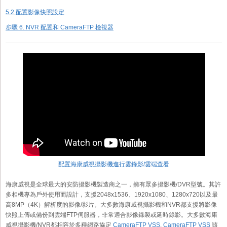
5.2 配置影像快照設定
步驟 6. NVR 配置和 CameraFTP 檢視器
配置海康威視攝影機進行雲錄影/雲端查看
海康威視是全球最大的安防攝影機製造商之一，擁有眾多攝影機/DVR型號。其許
多相機專為戶外使用而設計，支援2048x1536、1920x1080、1280x720以及最
高8MP（4K）解析度的影像/影片。大多數海康威視攝影機和NVR都支援將影像
快照上傳或備份到雲端FTP伺服器，非常適合影像錄製或延時錄影。大多數海康
威視攝影機/NVR都相容於多種網路協定
CameraFTP VSS
.
CameraFTP VSS
該