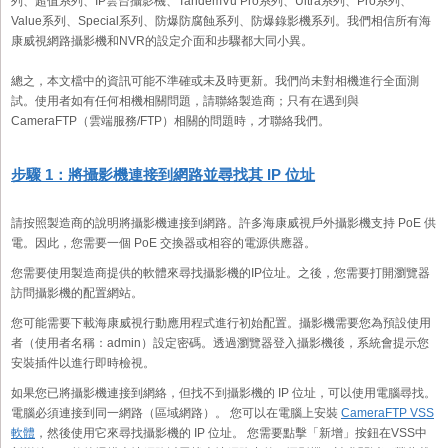
列、超值系列、IP雲台攝影機、TandemVu Pro系列、Ultra系列、Pro系列、
Value系列、Special系列、防爆防腐蝕系列、防爆錄影機系列。我們相信所有海
康威視網路攝影機和NVR的設定介面和步驟都大同小異。
總之，本文檔中的資訊可能不準確或未及時更新。我們尚未對相機進行全面測
試。使用者如有任何相機相關問題，請聯絡製造商；只有在遇到與
CameraFTP（雲端服務/FTP）相關的問題時，才聯絡我們。
步驟 1：將攝影機連接到網路並尋找其 IP 位址
請按照製造商的說明將攝影機連接到網路。許多海康威視戶外攝影機支持 PoE 供
電。因此，您需要一個 PoE 交換器或相容的電源供應器。
您需要使用製造商提供的軟體來尋找攝影機的IP位址。之後，您需要打開瀏覽器
訪問攝影機的配置網站。
您可能需要下載海康威視行動應用程式進行初始配置。攝影機需要您為預設使用
者（使用者名稱：admin）設定密碼。透過瀏覽器登入攝影機後，系統會提示您
安裝插件以進行即時檢視。
如果您已將攝影機連接到網絡，但找不到攝影機的 IP 位址，可以使用電腦尋找。
電腦必須連接到同一網路（區域網路）。 您可以在電腦上安裝
CameraFTP VSS
軟體
，然後使用它來尋找攝影機的 IP 位址。 您需要點擊「新增」按鈕在VSS中