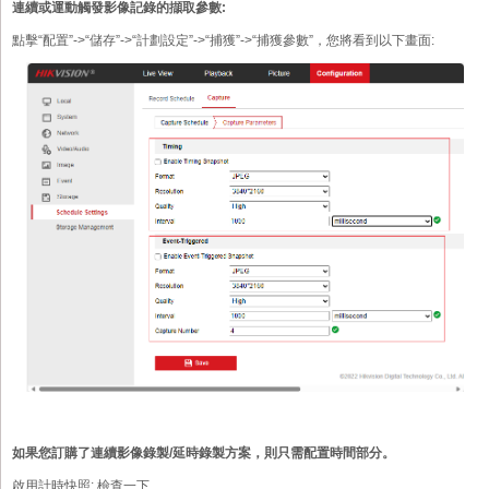
連續或運動觸發影像記錄的擷取參數:
點擊“配置”->“儲存”->“計劃設定”->“捕獲”->“捕獲參數”，您將看到以下畫面:
如果您訂購了連續影像錄製/延時錄製方案，則只需配置時間部分。
啟用計時快照:
檢查一下