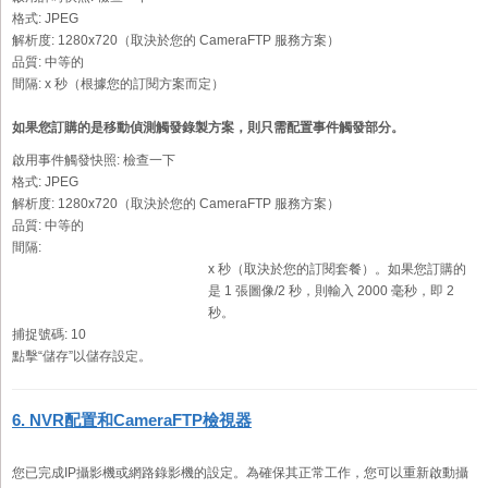
格式:
JPEG
解析度:
1280x720（取決於您的 CameraFTP 服務方案）
品質:
中等的
間隔:
x 秒（根據您的訂閱方案而定）
如果您訂購的是移動偵測觸發錄製方案，則只需配置事件觸發部分。
啟用事件觸發快照:
檢查一下
格式:
JPEG
解析度:
1280x720（取決於您的 CameraFTP 服務方案）
品質:
中等的
間隔:
x 秒（取決於您的訂閱套餐）。如果您訂購的
是 1 張圖像/2 秒，則輸入 2000 毫秒，即 2
秒。
捕捉號碼:
10
點擊“儲存”以儲存設定。
6. NVR配置和CameraFTP檢視器
您已完成IP攝影機或網路錄影機的設定。為確保其正常工作，您可以重新啟動攝