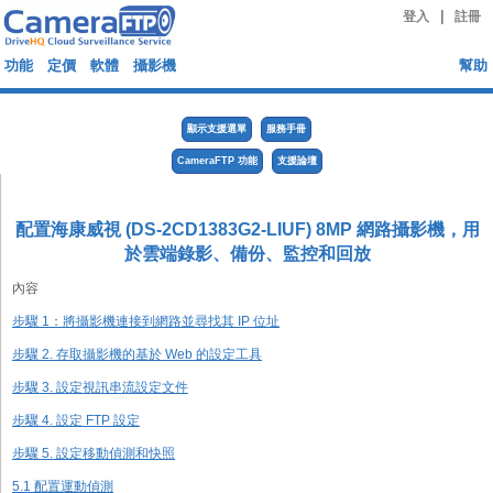
|
登入
註冊
功能
定價
軟體
攝影機
幫助
顯示支援選單
服務手冊
CameraFTP 功能
支援論壇
配置海康威視 (DS-2CD1383G2-LIUF) 8MP 網路攝影機，用
於雲端錄影、備份、監控和回放
內容
步驟 1：將攝影機連接到網路並尋找其 IP 位址
步驟 2. 存取攝影機的基於 Web 的設定工具
步驟 3. 設定視訊串流設定文件
步驟 4. 設定 FTP 設定
步驟 5. 設定移動偵測和快照
5.1 配置運動偵測