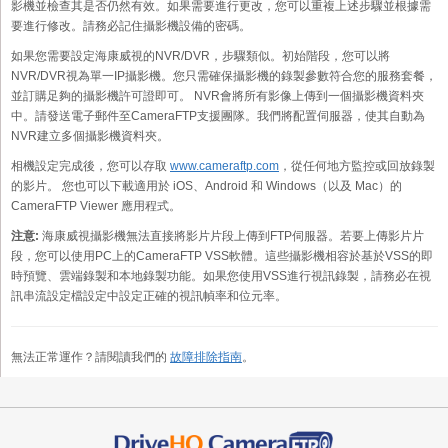
影機並檢查其是否仍然有效。如果需要進行更改，您可以重複上述步驟並根據需
要進行修改。請務必記住攝影機設備的密碼。
如果您需要設定海康威視的NVR/DVR，步驟類似。初始階段，您可以將
NVR/DVR視為單一IP攝影機。您只需確保攝影機的錄製參數符合您的服務套餐，
並訂購足夠的攝影機許可證即可。 NVR會將所有影像上傳到一個攝影機資料夾
中。請發送電子郵件至CameraFTP支援團隊。我們將配置伺服器，使其自動為
NVR建立多個攝影機資料夾。
相機設定完成後，您可以存取
www.cameraftp.com
，從任何地方監控或回放錄製
的影片。 您也可以下載適用於 iOS、Android 和 Windows（以及 Mac）的
CameraFTP Viewer 應用程式。
注意:
海康威視攝影機無法直接將影片片段上傳到FTP伺服器。若要上傳影片片
段，您可以使用PC上的CameraFTP VSS軟體。這些攝影機相容於基於VSS的即
時預覽、雲端錄製和本地錄製功能。如果您使用VSS進行視訊錄製，請務必在視
訊串流設定檔設定中設定正確的視訊幀率和位元率。
無法正常運作？請閱讀我們的
故障排除指南
。