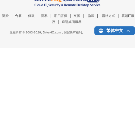
|
|
|
|
|
|
|
|
關於
合夥
條款
隱私
用戶評價
支援
論壇
聯絡方式
雲端IT服
|
務
遠端桌面服務
繁体中文
版權所有 © 2003-
2026,
DriveHQ.com
，保留所有權利。