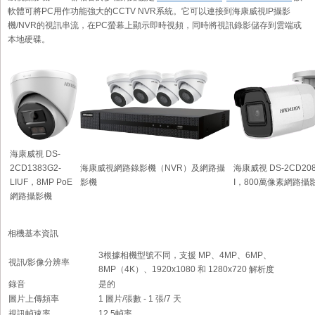
軟體可將PC用作功能強大的CCTV NVR系統。它可以連接到海康威視IP攝影
機/NVR的視訊串流，在PC螢幕上顯示即時視頻，同時將視訊錄影儲存到雲端或
本地硬碟。
海康威視 DS-
2CD1383G2-
海康威視網路錄影機（NVR）及網路攝
海康威視 DS-2CD208
LIUF，8MP PoE
影機
I，800萬像素網路攝
網路攝影機
相機基本資訊
3根據相機型號不同，支援 MP、4MP、6MP、
視訊/影像分辨率
8MP（4K）、1920x1080 和 1280x720 解析度
錄音
是的
圖片上傳頻率
1 圖片/張數 - 1 張/7 天
視訊幀速率
12.5幀率