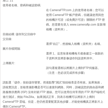
港口:
21
使用者名稱、密碼和確認密碼:
在 CameraFTP.com 上的使用者名稱；您可以
使用 CameraFTP 帳戶密碼，但建議使用與您
的相機許可證（或免費許可證）關聯的 FTP 密
碼。您需要先登入 www.cameraftp.com 並新增
相機（資料夾）。
目錄結構:
儲存到父目錄中
父目錄:
選擇“自訂”，然後輸入相機（資料夾）名稱。
圖片存檔間隔:
選擇 1。這意味著相機每天都會建立一個新的
子資料夾並將影像儲存到該資料夾中。
上傳圖片:
請勾選複選框以將圖片上傳到FTP伺服器。
（注意：您必須完成所有步驟）
請點選「儲存」按鈕儲存變更。然後點擊“測試”按鈕檢查是否有效。如果無效，
請核實訊息，並檢查攝影機是否可以連接到網路。同時，請確認您的路由器和網
路服務供應商 (ISP) 沒有封鎖 FTP 連線。您可以使用任何常用的 FTP 用戶端程式
進行測試，例如 FileZilla。如果測試正常，則表示相機可以將影片上傳到
CameraFTP 雲端。但是，您仍然需要配置其他步驟，才能使相機真正將影片上
傳到 CameraFTP。