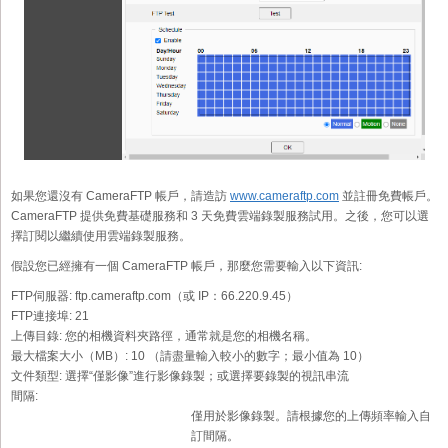
如果您還沒有 CameraFTP 帳戶，請造訪
www.cameraftp.com
並註冊免費帳戶。
CameraFTP 提供免費基礎服務和 3 天免費雲端錄製服務試用。之後，您可以選
擇訂閱以繼續使用雲端錄製服務。
假設您已經擁有一個 CameraFTP 帳戶，那麼您需要輸入以下資訊:
FTP伺服器:
ftp.cameraftp.com（或 IP：66.220.9.45）
FTP連接埠:
21
上傳目錄:
您的相機資料夾路徑，通常就是您的相機名稱。
最大檔案大小（MB）:
10 （請盡量輸入較小的數字；最小值為 10）
文件類型:
選擇“僅影像”進行影像錄製；或選擇要錄製的視訊串流
間隔:
僅用於影像錄製。請根據您的上傳頻率輸入自
訂間隔。