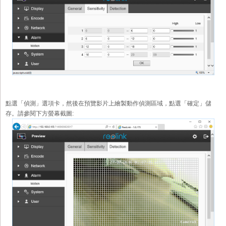
點選「偵測」選項卡，然後在預覽影片上繪製動作偵測區域，點選「確定」儲
存。請參閱下方螢幕截圖: