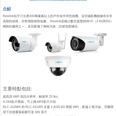
介紹
Reolink似乎只生產400萬像素以上的戶外或半球型相機。這些攝影機都擁有非常
高階的規格，但售價卻相當低廉。 Reolink是極少數支援雙頻Wi-Fi（2.4G和5G）
網路的廠商之一，並且配備了兩根天線，訊號強度極佳。
主要特點包括:
超高清 4MP 視訊分辨率，幀速率 25 fps。
H.264影片壓縮，可上傳.MP4影片片段
RLC-410WS 和 RLC-411WS 支援 2.4G/5.8G 雙模 WiFi，配備 2 根天線，空曠環
境下訊號覆蓋範圍可達 300 英尺