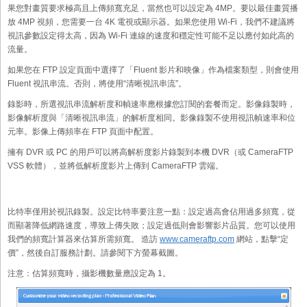
果您對畫質要求極高且上傳頻寬充足，當然也可以設定為 4MP。要以最佳畫質播
放 4MP 視頻，您需要一台 4K 電視或顯示器。如果您使用 Wi-Fi，我們不建議將
視訊參數設定得太高，因為 Wi-Fi 連線的速度和穩定性可能不足以應付如此高的
流量。
如果您在 FTP 設定頁面中選擇了「Fluent 影片和映像」作為檔案類型，則會使用
Fluent 視訊串流。否則，將使用“清晰視訊串流”。
錄影時，所選視訊串流解析度和幀速率應根據您訂閱的套餐而定。影像錄製時，
影像解析度與「清晰視訊串流」的解析度相同。影像錄製不使用視訊幀速率和位
元率。影像上傳頻率在 FTP 頁面中配置。
擁有 DVR 或 PC 的用戶可以將高解析度影片錄製到本機 DVR（或 CameraFTP
VSS 軟體），並將低解析度影片上傳到 CameraFTP 雲端。
比特率僅用於視訊錄製。設定比特率要注意一點：設定過高會佔用過多頻寬，從
而顯著降低網路速度，導致上傳失敗；設定過低則會影響影片品質。您可以使用
我們的頻寬計算器來估算所需頻寬。 造訪
www.cameraftp.com
網站，點擊“定
價”，然後自訂服務計劃。請參閱下方螢幕截圖。
注意：估算頻寬時，攝影機數量應設定為 1。