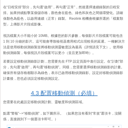
在“日程安排”部分，先勾選“啟用”，再勾選“正常”，然後選擇連續錄製的日程安
排。如果持續點擊某個儲存格，顏色會在藍色、綠色和灰色之間循環變化。請確
保顏色為藍色，以啟用連續（正常）錄製。 Reolink 相機會根據所選的「檔案類
型」上傳影片片段或影像。
視訊檔案大小不能小於 10MB。根據您的影片參數，每個影片片段檔案可能包含
1 到 10 分鐘的影片。這可能會導致檢視器應用程式出現較長的延遲。一種解決方
法是使用移動偵測錄製並將移動偵測靈敏度設為最高（詳情請見下文）。使用移
動偵測錄製，每個視訊片段檔案可以更小（並且更加即時）。
若要設定移動偵測錄影計劃，您需要先在 FTP 設定頁面中進行設定。在“計劃”部
分，先勾選“啟用”，再勾選“移動偵測”。同樣，您需要選擇移動偵測錄影的計畫。
確保所有儲存格都顯示為綠色，表示已啟用移動偵測錄影。設定好移動偵測錄影
計畫後，您也必須設定移動偵測設定。
4.3 配置移動偵測（必填）
您需要在此處設定移動偵測計劃、靈敏度和偵測區域。
點選“警報”-->“移動偵測”，如下圖所示。 （如果您沒有看到“常規”選項卡，沒關
係，直接跳到下一個選項卡即可。）