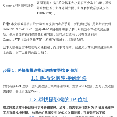
要問題是：視訊片段檔案大小必須至少為 10MB，導致
CameraFTP 編輯評分
即時性較差；影像錄製方面，影像解析度必須至少為
1280x720）。
注意:
本文檔並非旨在取代製造商提供的產品手冊。所提供的資訊是基於我們對
Reolink RLC-410 PoE 室外 4MP 網路攝影機的了解，可能並不準確或完全最
新。使用者如有任何攝影機相關問題，請聯絡製造商；只有在遇到與
CameraFTP（雲端服務/FTP）相關的問題時，才聯絡我們。
以下大部分設定步驟都與相機相關，而且非常簡單。如果您之前已經完成這些基
本步驟，則可以跳過步驟 1 和 2。
步驟 1：將攝影機連接到網路並尋找 IP 位址
1.1 將攝影機連接到網路
對於有線/PoE連接，您只需連接乙太網路線即可。對於Wi-Fi連接，您可以先連接
網路線，然後再設定Wi-Fi。
1.2 尋找攝影機的 IP 位址
請參閱製造商手冊以取得更多詳細資訊。通常，您需要運行隨附的 IP 攝影機搜尋
工具來尋找攝影機。 如果您的電腦沒有 DVD/CD 驅動器，那麼您可以下載