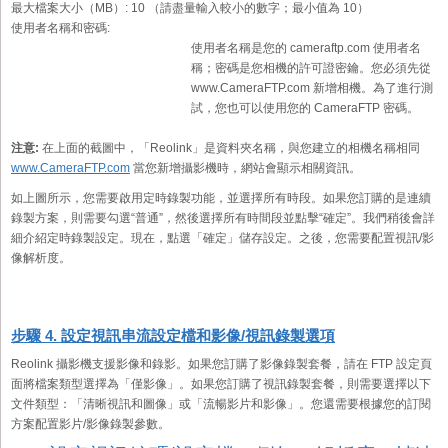
最大檔案大小（MB）:
10 （請盡量輸入較小的數字；最小值為 10）
使用者名稱和密碼:
使用者名稱是您的 cameraftp.com 使用者名
稱；密碼是您相機的許可證密鑰。您必須先從
www.CameraFTP.com 新增相機。為了進行測
試，您也可以使用您的 CameraFTP 密碼。
注意:
在上面的截圖中，「Reolink」是資料夾名稱，與您建立的相機名稱相同
www.CameraFTP.com
當您新增攝影機時，網站會顯示相關資訊。
如上圖所示，您需要啟用定時錄製功能，並選擇所有時段。如果您訂購的是連續
錄製方案，則需要勾選“普通”，然後選擇所有時間段並點擊“確定”。我們稍後會詳
細介紹定時錄製設定。現在，點選「確定」儲存設定。之後，您需要配置視訊/影
像解析度。
步驟 4. 設定視訊串流設定檔和影像/視訊錄製選項
Reolink 攝影機支援影像和錄影。如果您訂購了影像錄製套餐，請在 FTP 設定頁
面將檔案類型選擇為「僅影像」。如果您訂購了視訊錄製套餐，則需要選擇以下
文件類型：「清晰視訊和圖像」或「流暢影片和影像」。您還需要根據您的訂閱
方案配置影片/影像錄製參數。