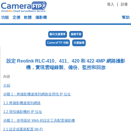
|
登入
註冊
功能
定價
軟體
攝影機
幫助
顯示支援選單
服務手冊
CameraFTP 功能
支援論壇
設定 Reolink RLC-410、411、420 和 422 4MP 網路攝影
機，實現雲端錄製、備份、監控和回放
內容
介紹
步驟 1：將攝影機連接到網路並尋找 IP 位址
1.1 將攝影機連接到網路
1.2 尋找攝影機的 IP 位址
步驟 2：使用基於 Web 的設定工具配置攝影機
2.1 設定或重新配置 Wi-Fi