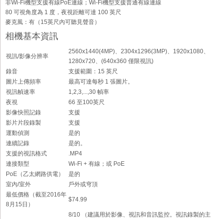
非Wi-Fi機型支援有線PoE連線；Wi-Fi機型支援普通有線連線
80 可視角度為 1 度，夜視距離可達 100 英尺
麥克風：有（15英尺內可聽見聲音）
相機基本資訊
2560x1440(4MP)、2304x1296(3MP)、1920x1080、
視訊/影像分辨率
1280x720、(640x360 僅限視訊)
錄音
支援範圍：15 英尺
圖片上傳頻率
最高可達每秒 1 張圖片。
視訊幀速率
1,2,3,...,30 幀率
夜視
66 至100英尺
影像快照記錄
支援
影片片段錄製
支援
運動偵測
是的
連續記錄
是的。
支援的視訊格式
.MP4
連接類型
Wi-Fi + 有線；或 PoE
PoE（乙太網路供電）
是的
室內/室外
戶外或穹頂
最低價格（截至2016年
$74.99
8月15日）
8/10 （建議用於影像、視訊和音訊監控。視訊錄製的主