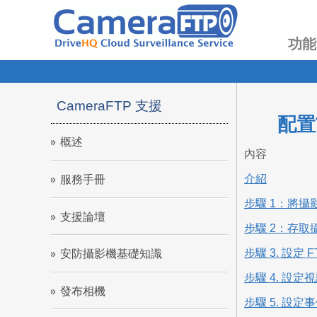
功能
CameraFTP 支援
配置
概述
內容
介紹
服務手冊
步驟 1：將攝
支援論壇
步驟 2：存取
步驟 3. 設定 
安防攝影機基礎知識
步驟 4. 設
發布相機
步驟 5. 設