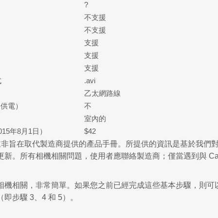
?
不支援
不支援
支援
支援
支援
式
.avi
乙太網路線
路供電）
不
室內的
15年8月1日）
$42
非旨在取代製造商提供的產品手冊。所提供的資訊是基於我們對TP
新。所有相機相關問題，使用者應聯絡製造商；僅當遇到與 Came
機相關，非常簡單。如果您之前已經完成這些基本步驟，則可以跳過步驟 
即步驟 3、4 和 5）。