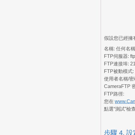
假設您已經擁有
名稱:
任何名稱，
FTP伺服器:
ft
FTP連接埠:
2
FTP被動模式:
使用者名稱/密
CameraFT
FTP路徑:
您在
www.Cam
點選“測試”
步驟 4.