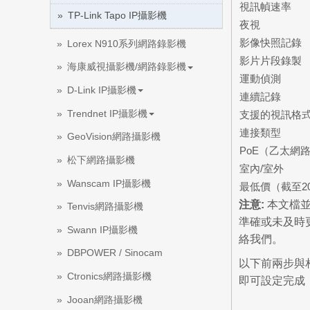
視訊幀速率
TP-Link Tapo IP攝影機
夜視
影像快照記錄
Lorex N910系列網路錄影機
影片片段錄製
海康威視攝影機/網路錄影機
運動偵測
D-Link IP攝影機
連續記錄
Trendnet IP攝影機
支援的視訊格
連接類型
GeoVision網路攝影機
PoE（乙太網
松下網路攝影機
室內/室外
Wanscam IP攝影機
最低價（截至20
注意:
本文檔並
Tenvis網路攝影機
準確或未及時更
Swann IP攝影機
絡我們。
DBPOWER / Sinocam
以下前兩步與相
Ctronics網路攝影機
即可設定完成（
Jooan網路攝影機