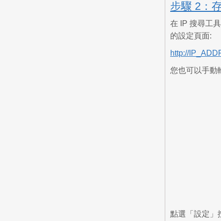
步驟 2：
在 IP 搜尋工
的設定頁面:
http://IP_AD
您也可以手動輸
點選「設定」