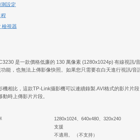
偵測設定
日程
TP 檢視器
TL_SC3230 是一款價格低廉的 130 萬像素 (1280x1024p)
i、夜視功能，也無法上傳影像快照。如果您只需要在白天進行視訊
機相比，這款TP-Link攝影機可以連續錄製.AVI格式的影
移動時上傳影片片段。
率
1280x1024、640x480、320x240
支援
不適用。 （不支持）