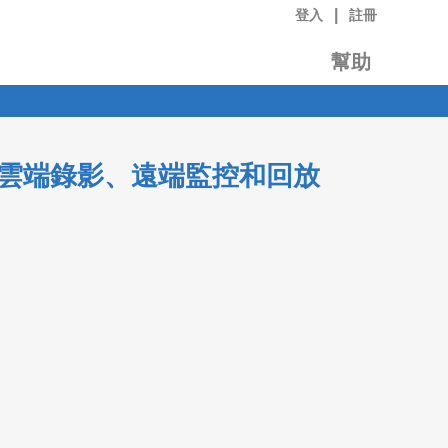
|
登入
註冊
幫助
機以實現雲端錄影、遠端監控和回放