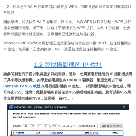
（2）如果您的 Wi-Fi 存取點/路由器支援 WPS，那麼將您的裝置連接到網路就非
常容易。
開啟相機，然後按住 Wi-Fi 存取點（路由器）上的 WPS 按鈕 3 秒鐘；WPS 按鈕
通常會開始閃爍。接下來，快速按下相機上的 WPS 按鈕。大約 1 分鐘後，您會
看到狀態指示燈發生變化，表示相機已連接到無線路由器。
Wansview NCM625GA 攝影機在連接網路線時會自動中斷 Wi-Fi，並保持相同的
IP 位址；如果拔下乙太網路線，Wi-Fi 將重新啟用並保持相同的 IP 位址。
1.2 尋找攝影機的 IP 位址
請參閱製造商手冊以取得更多詳細資訊。通常，您需要運行隨附的 IP 攝影機搜尋
工具來尋找攝影機。 如果您的電腦沒有 DVD/CD 驅動器，那麼您可以下載
CameraFTP VSS 軟體
來尋找攝影機的 IP 位址。 （找到攝影機的IP位址後，即
可停止VSS。注意：此攝影機相容於基於VSS的雲端錄影功能。您可以將VSS用
作支援雲端功能的NVR，這需要一台PC。）