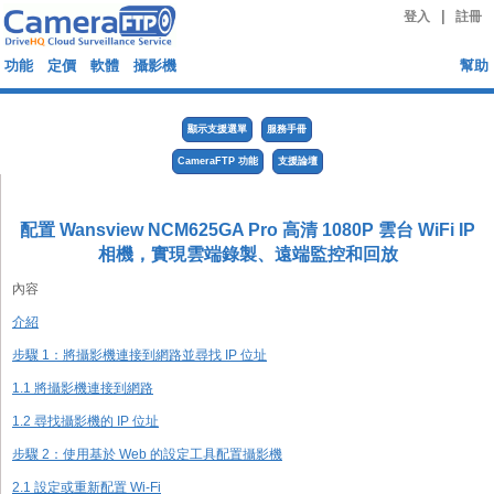
|
登入
註冊
功能
定價
軟體
攝影機
幫助
顯示支援選單
服務手冊
CameraFTP 功能
支援論壇
配置 Wansview NCM625GA Pro 高清 1080P 雲台 WiFi IP
相機，實現雲端錄製、遠端監控和回放
內容
介紹
步驟 1：將攝影機連接到網路並尋找 IP 位址
1.1 將攝影機連接到網路
1.2 尋找攝影機的 IP 位址
步驟 2：使用基於 Web 的設定工具配置攝影機
2.1 設定或重新配置 Wi-Fi