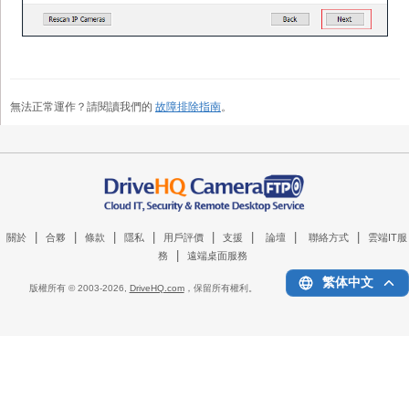
無法正常運作？請閱讀我們的
故障排除指南
。
|
|
|
|
|
|
|
|
關於
合夥
條款
隱私
用戶評價
支援
論壇
聯絡方式
雲端IT服
|
務
遠端桌面服務
繁体中文
版權所有 © 2003-
2026,
DriveHQ.com
，保留所有權利。