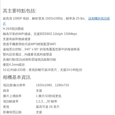
其主要特點包括:
超高清 1080P 視頻，解析度為 1920x1080p，幀率為 25 fps。
該相機的視訊樣
片
H.264視訊壓縮
極為可靠的WiFi連線。支援IEEE802.11b/g/n 150Mbps
支援有線和無線連接
透過手機應用程式或WPS輕鬆配置WiFi
遠端雲台控制，340° x 90° 的視角覆蓋您家中的每個角落
雙向語音通話，內建麥克風和揚聲器
具備行動/音訊偵測和雲端視訊錄製功能
優質4.2mm鏡頭
10 紅外線LED燈，夜視距離可達26英尺，支援24小時監控
相機基本資訊
視訊/影像分辨率
1920x1080、1280x720
錄音
支援
圖片上傳頻率
1 圖片/10秒或更低
視訊幀速率
1,2,3,...,30 幀率
夜視
最高可達 26 英尺
影像快照記錄
支援