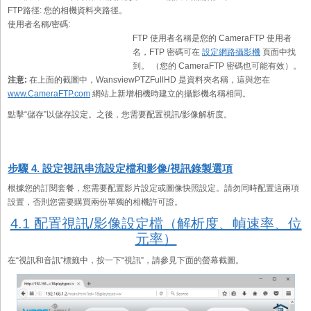
FTP路徑:
您的相機資料夾路徑。
使用者名稱/密碼:
FTP 使用者名稱是您的 CameraFTP 使用者
名，FTP 密碼可在
設定網路攝影機
頁面中找
到。 （您的 CameraFTP 密碼也可能有效）。
注意:
在上面的截圖中，WansviewPTZFullHD 是資料夾名稱，這與您在
www.CameraFTP.com
網站上新增相機時建立的攝影機名稱相同。
點擊“儲存”以儲存設定。之後，您需要配置視訊/影像解析度。
步驟 4. 設定視訊串流設定檔和影像/視訊錄製選項
根據您的訂閱套餐，您需要配置影片設定或圖像快照設定。請勿同時配置這兩項
設置，否則您需要購買兩份單獨的相機許可證。
4.1 配置視訊/影像設定檔（解析度、幀速率、位
元率）
在“視訊和音訊”標籤中，按一下“視訊”，請參見下面的螢幕截圖。