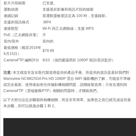
影片片段錄製
已支援。
運動偵測
支援基於影像和視訊片段的錄製
連續記錄
當運動靈敏度設定為 100 時，支援錄影。
支援的視訊格式
.MP4
連接類型
Wi-Fi 與乙太網路線；支援 WPS
PoE（乙太網路供電）
不
室內/室外
室內的
最低價格（截至2016年
$79.99
6月15日）
CameraFTP 編輯評分
9/10 （強烈建議用於 1080P 視訊/音訊監控）
注意:
本文檔並非旨在取代製造商提供的產品手冊。所提供的資訊是基於我們對
Wansview NCM625GA Pro HD 1080P 雲台 WiFi 攝影機的了解，可能並不準確
或完全最新。使用者如有任何攝影機相關問題，請聯絡製造商；只有在遇到與
CameraFTP（雲端服務/FTP）相關的問題時，才聯絡我們。
以下大部分設定步驟都與相機相關，而且非常簡單。如果您之前已經完成這些基
本步驟，則可以跳過步驟 1 和 2。