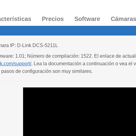
cterísticas
Precios
Software
Cámara
mara IP: D-Link DCS-5211L
rmware: 1.01; Número de compilación: 1522. El enlace de actualiz
nk.com/support/
. Lea la documentación a continuación o vea el v
 pasos de configuración son muy similares.