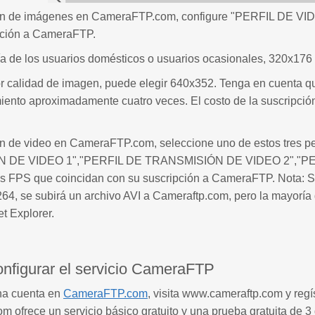
lan de imágenes en CameraFTP.com, configure "PERFIL DE VIDE
pción a CameraFTP.
a de los usuarios domésticos o usuarios ocasionales, 320x176 e
r calidad de imagen, puede elegir 640x352. Tenga en cuenta q
ento aproximadamente cuatro veces. El costo de la suscripció
an de video en CameraFTP.com, seleccione uno de estos tres pe
DE VIDEO 1","PERFIL DE TRANSMISIÓN DE VIDEO 2","PERF
los FPS que coincidan con su suscripción a CameraFTP. Nota: S
64, se subirá un archivo AVI a Cameraftp.com, pero la mayoría
et Explorer.
nfigurar el servicio CameraFTP
una cuenta en
CameraFTP.com
, visita www.cameraftp.com y regí
ofrece un servicio básico gratuito y una prueba gratuita de 3 