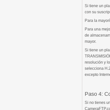
Si tiene un p
con su suscri
Para la mayorí
Para una mejo
de almacenami
mayor.
Si tiene un pl
TRANSMISIÓN 
resolución y 
selecciona H.2
excepto Intern
Paso 4: Co
Si no tienes 
CameraFTP.com 