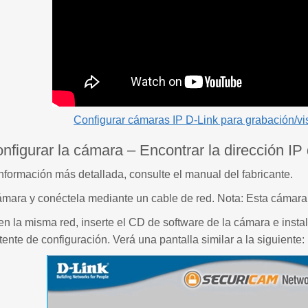
Configurar cámaras IP D-Link para grabación/vi
nfigurar la cámara – Encontrar la dirección IP
nformación más detallada, consulte el manual del fabricante.
mara y conéctela mediante un cable de red. Nota: Esta cámara 
 la misma red, inserte el CD de software de la cámara e instale
tente de configuración. Verá una pantalla similar a la siguiente: