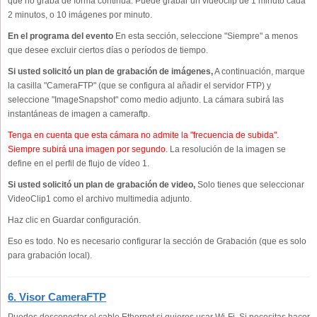
que no graba de forma continua. Puede grabar un videoclip de 1 minuto cada
2 minutos, o 10 imágenes por minuto.
En el programa del evento
En esta sección, seleccione "Siempre" a menos
que desee excluir ciertos días o períodos de tiempo.
Si usted solicitó un plan de grabación de imágenes,
A continuación, marque
la casilla "CameraFTP" (que se configura al añadir el servidor FTP) y
seleccione "ImageSnapshot" como medio adjunto. La cámara subirá las
instantáneas de imagen a cameraftp.
Tenga en cuenta que esta cámara no admite la "frecuencia de subida".
Siempre subirá una imagen por segundo.
La resolución de la imagen se
define en el perfil de flujo de vídeo 1.
Si usted solicitó un plan de grabación de video,
Solo tienes que seleccionar
VideoClip1 como el archivo multimedia adjunto.
Haz clic en Guardar configuración.
Eso es todo. No es necesario configurar la sección de Grabación (que es solo
para grabación local).
6. Visor CameraFTP
Puedes desconectar el cable Ethernet si quieres usar Wi-Fi. Si necesitas hacer