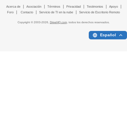
|
|
|
|
|
|
Acerca de
Asociación
Términos
Privacidad
Testimonios
Apoyo
|
|
|
Foro
Contacto
Servicio de TI en la nube
Servicio de Escritorio Remoto
Copyright © 2003-
2026,
DriveHQ.com
, todos los derechos reservados.
Español