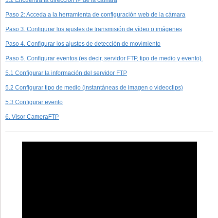
1.2 Encuentra la dirección IP de la cámara
Paso 2: Acceda a la herramienta de configuración web de la cámara
Paso 3. Configurar los ajustes de transmisión de vídeo o imágenes
Paso 4. Configurar los ajustes de detección de movimiento
Paso 5. Configurar eventos (es decir, servidor FTP, tipo de medio y evento).
5.1 Configurar la información del servidor FTP
5.2 Configurar tipo de medio (instantáneas de imagen o videoclips)
5.3 Configurar evento
6. Visor CameraFTP