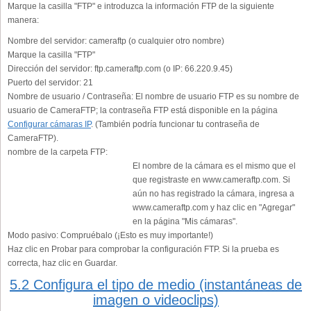
Marque la casilla "FTP" e introduzca la información FTP de la siguiente
manera:
Nombre del servidor:
cameraftp (o cualquier otro nombre)
Marque la casilla "FTP"
Dirección del servidor:
ftp.cameraftp.com (o IP: 66.220.9.45)
Puerto del servidor:
21
Nombre de usuario / Contraseña:
El nombre de usuario FTP es su nombre de
usuario de CameraFTP; la contraseña FTP está disponible en la página
Configurar cámaras IP
. (También podría funcionar tu contraseña de
CameraFTP).
nombre de la carpeta FTP:
El nombre de la cámara es el mismo que el
que registraste en www.cameraftp.com. Si
aún no has registrado la cámara, ingresa a
www.cameraftp.com y haz clic en "Agregar"
en la página "Mis cámaras".
Modo pasivo:
Compruébalo (¡Esto es muy importante!)
Haz clic en Probar para comprobar la configuración FTP. Si la prueba es
correcta, haz clic en Guardar.
5.2 Configura el tipo de medio (instantáneas de
imagen o videoclips)