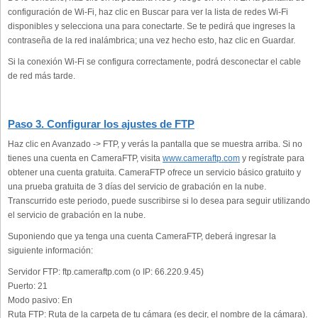
configuración de Wi-Fi, haz clic en Buscar para ver la lista de redes Wi-Fi
disponibles y selecciona una para conectarte. Se te pedirá que ingreses la
contraseña de la red inalámbrica; una vez hecho esto, haz clic en Guardar.
Si la conexión Wi-Fi se configura correctamente, podrá desconectar el cable
de red más tarde.
Paso 3. Configurar los ajustes de FTP
Haz clic en Avanzado -> FTP, y verás la pantalla que se muestra arriba. Si no
tienes una cuenta en CameraFTP, visita
www.cameraftp.com
y regístrate para
obtener una cuenta gratuita. CameraFTP ofrece un servicio básico gratuito y
una prueba gratuita de 3 días del servicio de grabación en la nube.
Transcurrido este periodo, puede suscribirse si lo desea para seguir utilizando
el servicio de grabación en la nube.
Suponiendo que ya tenga una cuenta CameraFTP, deberá ingresar la
siguiente información:
Servidor FTP:
ftp.cameraftp.com (o IP: 66.220.9.45)
Puerto:
21
Modo pasivo:
En
Ruta FTP:
Ruta de la carpeta de tu cámara (es decir, el nombre de la cámara).