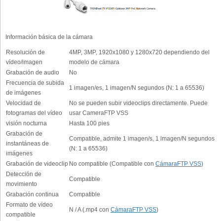
Información básica de la cámara
Resolución de
4MP, 3MP, 1920x1080 y 1280x720 dependiendo del
vídeo/imagen
modelo de cámara
Grabación de audio
No
Frecuencia de subida
1 imagen/es, 1 imagen/N segundos (N: 1 a 65536)
de imágenes
Velocidad de
No se pueden subir videoclips directamente. Puede
fotogramas del vídeo
usar CameraFTP VSS
visión nocturna
Hasta 100 pies
Grabación de
Compatible, admite 1 imagen/s, 1 imagen/N segundos
instantáneas de
(N: 1 a 65536)
imágenes
Grabación de videoclip
No compatible (Compatible con
CámaraFTP VSS
)
Detección de
Compatible
movimiento
Grabación continua
Compatible
Formato de vídeo
N / A (.mp4 con
CámaraFTP VSS
)
compatible