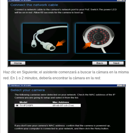
Haz clic en Siguiente; el asistente comenzará a buscar la cámara en la misma
red. En 1 o 2 minutos, debería encontrar la cámara en la red: