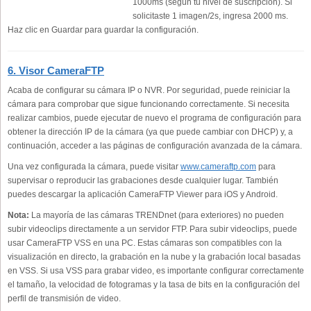
1000ms (según tu nivel de suscripción). Si
solicitaste 1 imagen/2s, ingresa 2000 ms.
Haz clic en Guardar para guardar la configuración.
6. Visor CameraFTP
Acaba de configurar su cámara IP o NVR. Por seguridad, puede reiniciar la
cámara para comprobar que sigue funcionando correctamente. Si necesita
realizar cambios, puede ejecutar de nuevo el programa de configuración para
obtener la dirección IP de la cámara (ya que puede cambiar con DHCP) y, a
continuación, acceder a las páginas de configuración avanzada de la cámara.
Una vez configurada la cámara, puede visitar
www.cameraftp.com
para
supervisar o reproducir las grabaciones desde cualquier lugar. También
puedes descargar la aplicación CameraFTP Viewer para iOS y Android.
Nota:
La mayoría de las cámaras TRENDnet (para exteriores) no pueden
subir videoclips directamente a un servidor FTP. Para subir videoclips, puede
usar CameraFTP VSS en una PC. Estas cámaras son compatibles con la
visualización en directo, la grabación en la nube y la grabación local basadas
en VSS. Si usa VSS para grabar video, es importante configurar correctamente
el tamaño, la velocidad de fotogramas y la tasa de bits en la configuración del
perfil de transmisión de video.