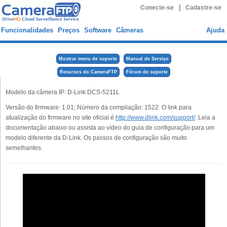
|
Conecte-se
Cadastre-se
Funcionalidades
Preços
Software
Câmeras
Ajuda
Mostrar menu de suporte
Manual de Serviço
Recursos do CameraFTP
Fórum de suporte
Modelo da câmera IP: D-Link DCS-5211L
Versão do firmware: 1.01; Número da compilação: 1522. O link para
atualização do firmware no site oficial é
http://www.dlink.com/support/
. Leia a
documentação abaixo ou assista ao vídeo do guia de configuração para um
modelo diferente da D-Link. Os passos de configuração são muito
semelhantes.