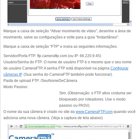
Marque a caixa de seleção "Ativar movimento de vídeo", desenhe a área de
movimento, salve as configurações e volte para a guia "Instantâneo".
Marque a caixa de seleção "FTP" e insira as seguintes informações.
Servidor/Porta FTP:
ftp.cameraftp.com (ou IP: 66.220.9.45)
Usuário/Senha do FTP:
O nome de usuário FTP é o mesmo que o seu nome
de usuário CameraFTP. A senha FTP está disponível na página
Configurar
câmeras IP
. (Sua senha do CameraFTP também pode funcionar).
Pasta de upload FTP:
/SeuNomeDeCâmera
Modo Passivo:
Sim. (Observação: o FTP ativo costuma ser
bloqueado por roteadores. Use o modo
passivo ou PASV).
O nome da sua câmera é criado no site da
www.CameraFTP.com
quando você
adiciona uma nova câmera. (Veja a captura de tela abaixo)