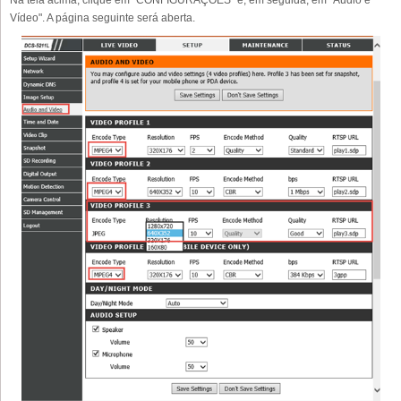
Na tela acima, clique em "CONFIGURAÇÕES" e, em seguida, em "Áudio e
Vídeo". A página seguinte será aberta.