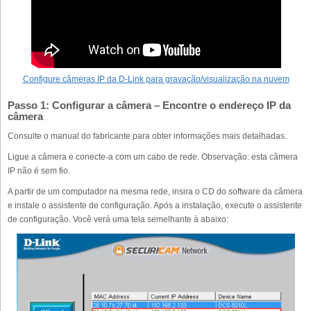
Configure câmeras IP da D-Link para gravação/visualização na nuvem
Passo 1: Configurar a câmera – Encontre o endereço IP da
câmera
Consulte o manual do fabricante para obter informações mais detalhadas.
Ligue a câmera e conecte-a com um cabo de rede. Observação: esta câmera
IP não é sem fio.
A partir de um computador na mesma rede, insira o CD do software da câmera
e instale o assistente de configuração. Após a instalação, execute o assistente
de configuração. Você verá uma tela semelhante à abaixo: