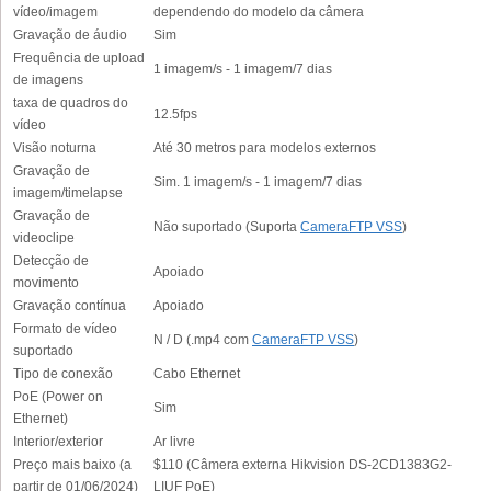
vídeo/imagem
dependendo do modelo da câmera
Gravação de áudio
Sim
Frequência de upload
1 imagem/s - 1 imagem/7 dias
de imagens
taxa de quadros do
12.5fps
vídeo
Visão noturna
Até 30 metros para modelos externos
Gravação de
Sim. 1 imagem/s - 1 imagem/7 dias
imagem/timelapse
Gravação de
Não suportado (Suporta
CameraFTP VSS
)
videoclipe
Detecção de
Apoiado
movimento
Gravação contínua
Apoiado
Formato de vídeo
N / D (.mp4 com
CameraFTP VSS
)
suportado
Tipo de conexão
Cabo Ethernet
PoE (Power on
Sim
Ethernet)
Interior/exterior
Ar livre
Preço mais baixo (a
$110 (Câmera externa Hikvision DS-2CD1383G2-
partir de 01/06/2024)
LIUF PoE)