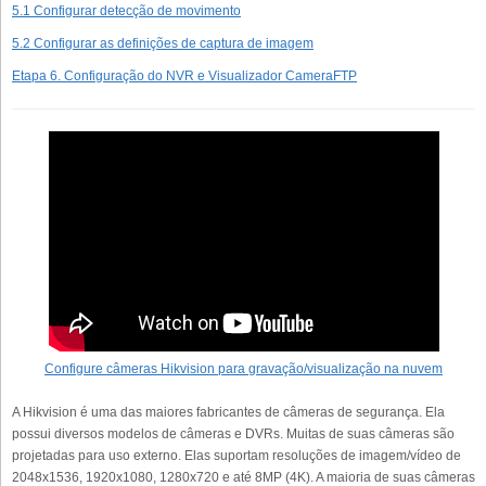
5.1 Configurar detecção de movimento
5.2 Configurar as definições de captura de imagem
Etapa 6. Configuração do NVR e Visualizador CameraFTP
Configure câmeras Hikvision para gravação/visualização na nuvem
A Hikvision é uma das maiores fabricantes de câmeras de segurança. Ela
possui diversos modelos de câmeras e DVRs. Muitas de suas câmeras são
projetadas para uso externo. Elas suportam resoluções de imagem/vídeo de
2048x1536, 1920x1080, 1280x720 e até 8MP (4K). A maioria de suas câmeras