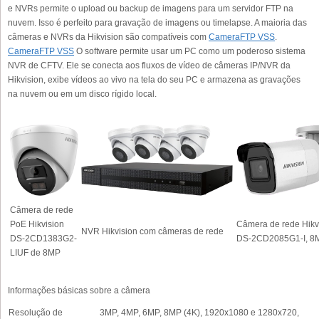
e NVRs permite o upload ou backup de imagens para um servidor FTP na
nuvem. Isso é perfeito para gravação de imagens ou timelapse. A maioria das
câmeras e NVRs da Hikvision são compatíveis com
CameraFTP VSS
.
CameraFTP VSS
O software permite usar um PC como um poderoso sistema
NVR de CFTV. Ele se conecta aos fluxos de vídeo de câmeras IP/NVR da
Hikvision, exibe vídeos ao vivo na tela do seu PC e armazena as gravações
na nuvem ou em um disco rígido local.
Câmera de rede
PoE Hikvision
Câmera de rede Hikv
NVR Hikvision com câmeras de rede
DS-2CD1383G2-
DS-2CD2085G1-I, 8
LIUF de 8MP
Informações básicas sobre a câmera
Resolução de
3MP, 4MP, 6MP, 8MP (4K), 1920x1080 e 1280x720,