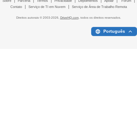
|
|
|
|
|
|
|
Sobre
Parceria
Termos
Privacidade
Depoimentos
Apoiar
Fórum
|
|
Contato
Serviço de TI em Nuvem
Serviço de Área de Trabalho Remota
Direitos autorais © 2003-
2026,
DriveHQ.com
, todos os direitos reservados.
Português