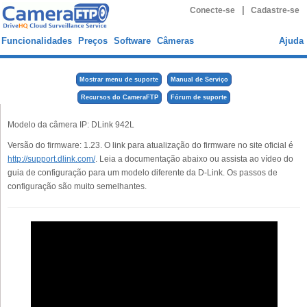
|
Conecte-se
Cadastre-se
Funcionalidades
Preços
Software
Câmeras
Ajuda
Mostrar menu de suporte
Manual de Serviço
Recursos do CameraFTP
Fórum de suporte
Modelo da câmera IP: DLink 942L
Versão do firmware: 1.23. O link para atualização do firmware no site oficial é
http://support.dlink.com/
. Leia a documentação abaixo ou assista ao vídeo do
guia de configuração para um modelo diferente da D-Link. Os passos de
configuração são muito semelhantes.