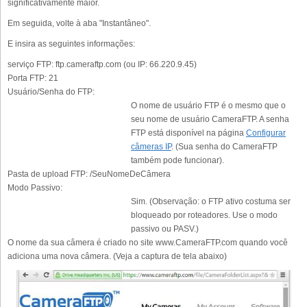
significativamente maior.
Em seguida, volte à aba "Instantâneo".
E insira as seguintes informações:
serviço FTP:
ftp.cameraftp.com (ou IP: 66.220.9.45)
Porta FTP:
21
Usuário/Senha do FTP:
O nome de usuário FTP é o mesmo que o
seu nome de usuário CameraFTP. A senha
FTP está disponível na página
Configurar
câmeras IP
. (Sua senha do CameraFTP
também pode funcionar).
Pasta de upload FTP:
/SeuNomeDeCâmera
Modo Passivo:
Sim. (Observação: o FTP ativo costuma ser
bloqueado por roteadores. Use o modo
passivo ou PASV.)
O nome da sua câmera é criado no site www.CameraFTP.com quando você
adiciona uma nova câmera. (Veja a captura de tela abaixo)