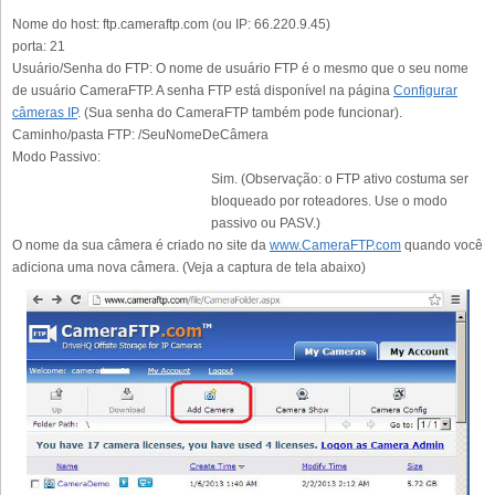
Nome do host:
ftp.cameraftp.com (ou IP: 66.220.9.45)
porta:
21
Usuário/Senha do FTP:
O nome de usuário FTP é o mesmo que o seu nome
de usuário CameraFTP. A senha FTP está disponível na página
Configurar
câmeras IP
. (Sua senha do CameraFTP também pode funcionar).
Caminho/pasta FTP:
/SeuNomeDeCâmera
Modo Passivo:
Sim. (Observação: o FTP ativo costuma ser
bloqueado por roteadores. Use o modo
passivo ou PASV.)
O nome da sua câmera é criado no site da
www.CameraFTP.com
quando você
adiciona uma nova câmera. (Veja a captura de tela abaixo)