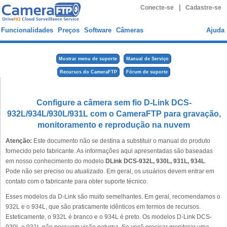
|
Conecte-se
Cadastre-se
Funcionalidades
Preços
Software
Câmeras
Ajuda
Mostrar menu de suporte
Manual de Serviço
Recursos do CameraFTP
Fórum de suporte
Configure a câmera sem fio D-Link DCS-
932L/934L/930L/931L com o CameraFTP para gravação,
monitoramento e reprodução na nuvem
Atenção:
Este documento não se destina a substituir o manual do produto
fornecido pelo fabricante. As informações aqui apresentadas são baseadas
em nosso conhecimento do modelo
DLink DCS-932L, 930L, 931L, 934L
.
Pode não ser preciso ou atualizado. Em geral, os usuários devem entrar em
contato com o fabricante para obter suporte técnico.
Esses modelos da D-Link são muito semelhantes. Em geral, recomendamos o
932L e o 934L, que são praticamente idênticos em termos de recursos.
Esteticamente, o 932L é branco e o 934L é preto. Os modelos D-Link DCS-