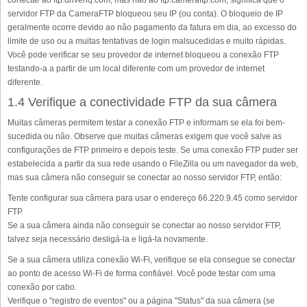
conectar ao ftp.drivehq.com, mas não ao ftp.cameraftp.com, significa que o
servidor FTP da CameraFTP bloqueou seu IP (ou conta). O bloqueio de IP
geralmente ocorre devido ao não pagamento da fatura em dia, ao excesso do
limite de uso ou a muitas tentativas de login malsucedidas e muito rápidas.
Você pode verificar se seu provedor de internet bloqueou a conexão FTP
testando-a a partir de um local diferente com um provedor de internet
diferente.
1.4 Verifique a conectividade FTP da sua câmera
Muitas câmeras permitem testar a conexão FTP e informam se ela foi bem-
sucedida ou não. Observe que muitas câmeras exigem que você salve as
configurações de FTP primeiro e depois teste. Se uma conexão FTP puder ser
estabelecida a partir da sua rede usando o FileZilla ou um navegador da web,
mas sua câmera não conseguir se conectar ao nosso servidor FTP, então:
Tente configurar sua câmera para usar o endereço 66.220.9.45 como servidor
FTP.
Se a sua câmera ainda não conseguir se conectar ao nosso servidor FTP,
talvez seja necessário desligá-la e ligá-la novamente.
Se a sua câmera utiliza conexão Wi-Fi, verifique se ela consegue se conectar
ao ponto de acesso Wi-Fi de forma confiável. Você pode testar com uma
conexão por cabo.
Verifique o "registro de eventos" ou a página "Status" da sua câmera (se