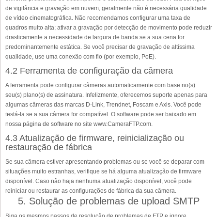
de vigilância e gravação em nuvem, geralmente não é necessária qualidade
de vídeo cinematográfica. Não recomendamos configurar uma taxa de
quadros muito alta; ativar a gravação por detecção de movimento pode reduzir
drasticamente a necessidade de largura de banda se a sua cena for
predominantemente estática. Se você precisar de gravação de altíssima
qualidade, use uma conexão com fio (por exemplo, PoE).
4.2 Ferramenta de configuração da câmera
A ferramenta pode configurar câmeras automaticamente com base no(s)
seu(s) plano(s) de assinatura. Infelizmente, oferecemos suporte apenas para
algumas câmeras das marcas D-Link, Trendnet, Foscam e Axis. Você pode
testá-la se a sua câmera for compatível. O software pode ser baixado em
nossa página de software no site www.CameraFTP.com.
4.3 Atualização de firmware, reinicialização ou
restauração de fábrica
Se sua câmera estiver apresentando problemas ou se você se deparar com
situações muito estranhas, verifique se há alguma atualização de firmware
disponível. Caso não haja nenhuma atualização disponível, você pode
reiniciar ou restaurar as configurações de fábrica da sua câmera.
5. Solução de problemas de upload SMTP
Siga os mesmos passos de resolução de problemas de FTP e ignore