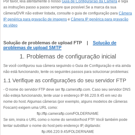
Por favor, leia atentamente o nosso
Guia de Configuração da Câmera
e siga
as instruções passo a passo sempre que possível.Se a marca da sua
câmera/DVR não estiver listada, consulte o guia de configuração para
Câmera
IP genérica para gravação de imagens
e
Câmera IP genérica para gravação
de vídeo
Solução de problemas de upload FTP |
Solução de
problemas de upload SMTP
1. Problemas de configuração inicial
Se você configurou sua câmera seguindo o Guia de Configuração e ela ainda
não está funcionando, tente os seguintes passos para solucionar problemas:
1.1 Verifique as configurações do seu servidor FTP
- O nome do servidor FTP deve ser ftp.cameraftp.com. Caso seu servidor DNS
não esteja funcionando, tente usar o endereço IP 66.220.9.45 em vez do
nome do host. Algumas câmeras (por exemplo, alguns modelos de câmeras
Foscam) exigem uma URL como:
ftp://ftp.cameraftp.com/FOLDERNAME
Se sim, insira o URL como o nome do servidor/host FTP. Você também pode
tentar substituir o nome do host pelo endereço IP, digitando:
ftp://66.220.9.45/FOLDERNAME