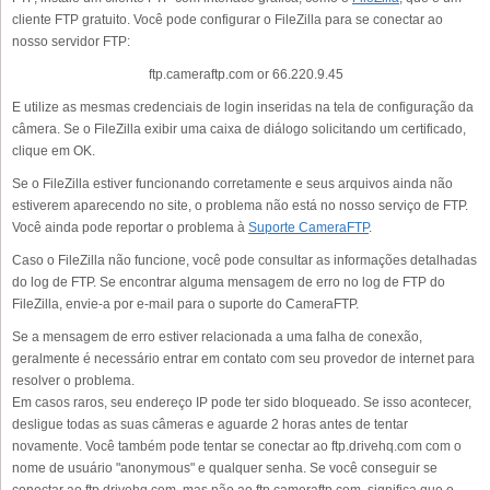
cliente FTP gratuito. Você pode configurar o FileZilla para se conectar ao
nosso servidor FTP:
ftp.cameraftp.com or 66.220.9.45
E utilize as mesmas credenciais de login inseridas na tela de configuração da
câmera. Se o FileZilla exibir uma caixa de diálogo solicitando um certificado,
clique em OK.
Se o FileZilla estiver funcionando corretamente e seus arquivos ainda não
estiverem aparecendo no site, o problema não está no nosso serviço de FTP.
Você ainda pode reportar o problema à
Suporte CameraFTP
.
Caso o FileZilla não funcione, você pode consultar as informações detalhadas
do log de FTP. Se encontrar alguma mensagem de erro no log de FTP do
FileZilla, envie-a por e-mail para o suporte do CameraFTP.
Se a mensagem de erro estiver relacionada a uma falha de conexão,
geralmente é necessário entrar em contato com seu provedor de internet para
resolver o problema.
Em casos raros, seu endereço IP pode ter sido bloqueado. Se isso acontecer,
desligue todas as suas câmeras e aguarde 2 horas antes de tentar
novamente. Você também pode tentar se conectar ao ftp.drivehq.com com o
nome de usuário "anonymous" e qualquer senha. Se você conseguir se