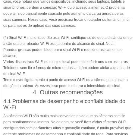
caso, você notará que vários dispositivos, incluindo seus laptops, tablets e
smartphones, perdem a conexão Wi-Fi ou o acesso à internet. O problema
pode ter sido parcialmente causado pelo aumento da carga gerada pelas
suas câmeras. Nesse caso, você precisará trocar o roteador ou tentar diminuir
os parâmetros de upload das suas câmeras.
(4) Sinal Wi-Fi muito fraco. Se usar Wi-Fi, certifique-se de que a distância entre
a câmera e o roteador Wi-Fi esteja dentro do alcance do sinal. Nota:
Paredes grossas podem bloquear o sinal Wi-Fi e reduzir drasticamente o
alcance;
Vários dispositivos Wi-Fi no mesmo local podem interferir uns com os outros;
Telefones sem fio e fornos de micro-ondas também podem afetar a qualidade
do sinal Wi-Fi;
Tente mover ligeiramente o ponto de acesso Wi-Fi ou a câmera, ou ajustar a
direção da antena. Às vezes, isso pode melhorar a intensidade do sinal.
4. Outras recomendações
4.1 Problemas de desempenho e confiabilidade do
Wi-Fi
As câmeras Wi-Fi são muito mais convenientes do que as câmeras com fio
para monitoramento interno. No entanto, se você tiver várias câmeras Wi-Fi
configuradas com parâmetros altos e gravação contínua, é muito provável que
enfrente problemas de desempenho e confiabilidade da rede. Para serviços