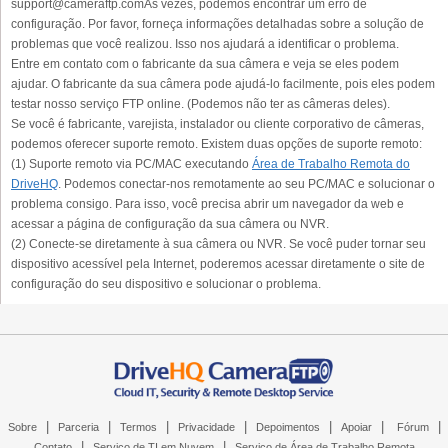
support@cameraftp.comÀs vezes, podemos encontrar um erro de
configuração. Por favor, forneça informações detalhadas sobre a solução de
problemas que você realizou. Isso nos ajudará a identificar o problema.
Entre em contato com o fabricante da sua câmera e veja se eles podem
ajudar. O fabricante da sua câmera pode ajudá-lo facilmente, pois eles podem
testar nosso serviço FTP online. (Podemos não ter as câmeras deles).
Se você é fabricante, varejista, instalador ou cliente corporativo de câmeras,
podemos oferecer suporte remoto. Existem duas opções de suporte remoto:
(1) Suporte remoto via PC/MAC executando
Área de Trabalho Remota do
DriveHQ
. Podemos conectar-nos remotamente ao seu PC/MAC e solucionar o
problema consigo. Para isso, você precisa abrir um navegador da web e
acessar a página de configuração da sua câmera ou NVR.
(2) Conecte-se diretamente à sua câmera ou NVR. Se você puder tornar seu
dispositivo acessível pela Internet, poderemos acessar diretamente o site de
configuração do seu dispositivo e solucionar o problema.
|
|
|
|
|
|
|
Sobre
Parceria
Termos
Privacidade
Depoimentos
Apoiar
Fórum
|
|
Contato
Serviço de TI em Nuvem
Serviço de Área de Trabalho Remota