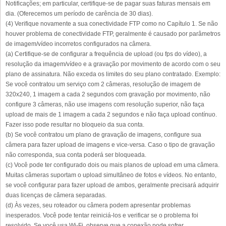
Notificações; em particular, certifique-se de pagar suas faturas mensais em
dia. (Oferecemos um período de carência de 30 dias).
(4) Verifique novamente a sua conectividade FTP como no Capítulo 1. Se não
houver problema de conectividade FTP, geralmente é causado por parâmetros
de imagem/vídeo incorretos configurados na câmera.
(a) Certifique-se de configurar a frequência de upload (ou fps do vídeo), a
resolução da imagem/vídeo e a gravação por movimento de acordo com o seu
plano de assinatura. Não exceda os limites do seu plano contratado. Exemplo:
Se você contratou um serviço com 2 câmeras, resolução de imagem de
320x240, 1 imagem a cada 2 segundos com gravação por movimento, não
configure 3 câmeras, não use imagens com resolução superior, não faça
upload de mais de 1 imagem a cada 2 segundos e não faça upload contínuo.
Fazer isso pode resultar no bloqueio da sua conta.
(b) Se você contratou um plano de gravação de imagens, configure sua
câmera para fazer upload de imagens e vice-versa. Caso o tipo de gravação
não corresponda, sua conta poderá ser bloqueada.
(c) Você pode ter configurado dois ou mais planos de upload em uma câmera.
Muitas câmeras suportam o upload simultâneo de fotos e vídeos. No entanto,
se você configurar para fazer upload de ambos, geralmente precisará adquirir
duas licenças de câmera separadas.
(d) Às vezes, seu roteador ou câmera podem apresentar problemas
inesperados. Você pode tentar reiniciá-los e verificar se o problema foi
resolvido. Se você usa Wi-Fi, observe que a conexão pode sofrer