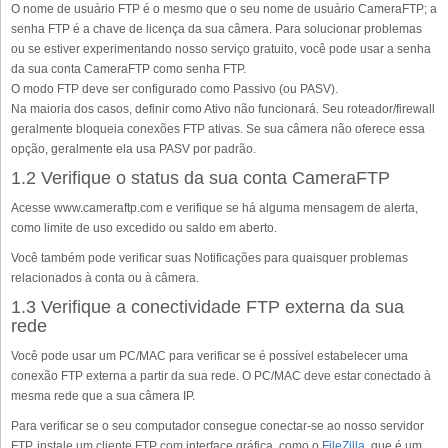
O nome de usuário FTP é o mesmo que o seu nome de usuário CameraFTP; a
senha FTP é a chave de licença da sua câmera. Para solucionar problemas
ou se estiver experimentando nosso serviço gratuito, você pode usar a senha
da sua conta CameraFTP como senha FTP.
O modo FTP deve ser configurado como Passivo (ou PASV).
Na maioria dos casos, definir como Ativo não funcionará. Seu roteador/firewall
geralmente bloqueia conexões FTP ativas. Se sua câmera não oferece essa
opção, geralmente ela usa PASV por padrão.
1.2 Verifique o status da sua conta CameraFTP
Acesse www.cameraftp.com e verifique se há alguma mensagem de alerta,
como limite de uso excedido ou saldo em aberto.
Você também pode verificar suas Notificações para quaisquer problemas
relacionados à conta ou à câmera.
1.3 Verifique a conectividade FTP externa da sua
rede
Você pode usar um PC/MAC para verificar se é possível estabelecer uma
conexão FTP externa a partir da sua rede. O PC/MAC deve estar conectado à
mesma rede que a sua câmera IP.
Para verificar se o seu computador consegue conectar-se ao nosso servidor
FTP, instale um cliente FTP com interface gráfica, como o
FileZilla
, que é um