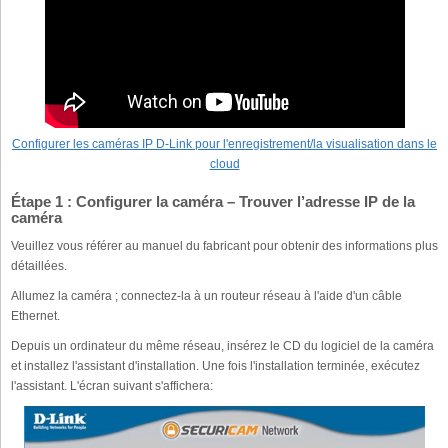
Configurer les caméras IP D-Link pour l'enregistrement/la visualisation dans le
cloud
Étape 1 : Configurer la caméra – Trouver l’adresse IP de la
caméra
Veuillez vous référer au manuel du fabricant pour obtenir des informations plus
détaillées.
Allumez la caméra ; connectez-la à un routeur réseau à l'aide d'un câble
Ethernet.
Depuis un ordinateur du même réseau, insérez le CD du logiciel de la caméra
et installez l'assistant d'installation. Une fois l'installation terminée, exécutez
l'assistant. L'écran suivant s'affichera: