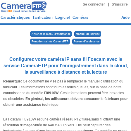
|
Se connecter
S’inscrire
Caractéristiques
Tarification
Logiciel
Caméras
Aide
Afficher le menu d'assistance
Manuel de service
Fonctionnalités CameraFTP
Forum d'assistance
Configurez votre caméra IP sans fil Foscam avec le
service CameraFTP pour l'enregistrement dans le cloud,
la surveillance à distance et la lecture
Remarque:
Ce document ne vise pas à remplacer le manuel d'utilisation du
fabricant. Les informations sont fournies telles quelles, sur la base de notre
connaissance du modèle
FI8910W
. Ces informations peuvent être inexactes
ou obsolètes.
En général, les utilisateurs doivent contacter le fabricant pour
obtenir une assistance technique
.
La Foscam FI8910W est une caméra réseau PTZ filaire/sans fil offrant une
résolution d'image/vidéo de 640 x 480 pixels. Elle peut capturer des