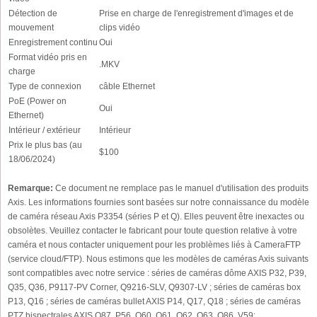
Détection de
Prise en charge de l'enregistrement d'images et de
mouvement
clips vidéo
Enregistrement continu
Oui
Format vidéo pris en
.MKV
charge
Type de connexion
câble Ethernet
PoE (Power on
Oui
Ethernet)
Intérieur / extérieur
Intérieur
Prix le plus bas (au
$100
18/06/2024)
Remarque:
Ce document ne remplace pas le manuel d'utilisation des produits
Axis. Les informations fournies sont basées sur notre connaissance du modèle
de caméra réseau Axis P3354 (séries P et Q). Elles peuvent être inexactes ou
obsolètes. Veuillez contacter le fabricant pour toute question relative à votre
caméra et nous contacter uniquement pour les problèmes liés à CameraFTP
(service cloud/FTP). Nous estimons que les modèles de caméras Axis suivants
sont compatibles avec notre service : séries de caméras dôme AXIS P32, P39,
Q35, Q36, P9117-PV Corner, Q9216-SLV, Q9307-LV ; séries de caméras box
P13, Q16 ; séries de caméras bullet AXIS P14, Q17, Q18 ; séries de caméras
PTZ bispectrales AXIS Q87, P56, Q60, Q61, Q62, Q63, Q86, V59: