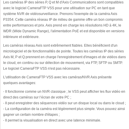
Les caméras IP des séries P, Q et M d'Axis Communications sont compatibles
avec le logiciel CameraFTP VSS pour une utilisation sur PC en tant que
système NVR de vidéosurveillance. Prenons l'exemple de la caméra Axis
P3354. Cette caméra réseau IP de milieu de gamme offre un bon compromis
entre performances et prix. Axis prend en charge les résolutions HD à 4K, le
WDR (Wide Dynamic Range), l'alimentation PoE et est disponible en versions
intérieure et extérieure.
Les caméras réseau Axis sont extrêmement fiables. Elles bénéficient d'un
micrologiciel et de fonctionnalités de pointe. Toutes les caméras IP des séries
Axis M, P et Q prennent en charge l'enregistrement d'images et de vidéos dans
le cloud, en continu ou sur détection de mouvement, via FTP, SFTP ou SMTP.
Le logiciel CameraFTP VSS n'est pas nécessaire.
L'utilisation de CameraFTP VSS avec les caméras/NVR Axis présente
quelques avantages:
- Il fonctionne comme un NVR classique ; le VSS peut afficher les flux vidéo en
direct des caméras sur l’écran de votre PC ;
- Il peut enregistrer des séquences vidéo sur un disque local ou dans le cloud ;
- La configuration de la caméra est légèrement plus simple. Vous pouvez ainsi
gagner un certain nombre d'étapes ;
- Il permet la visualisation en direct avec une latence minimale.