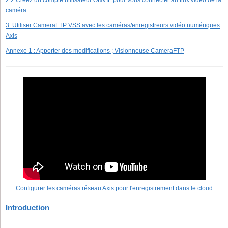
2.2 Créez un compte utilisateur ONVIF pour vous connecter au flux vidéo de la
caméra
3. Utiliser CameraFTP VSS avec les caméras/enregistreurs vidéo numériques
Axis
Annexe 1 : Apporter des modifications ; Visionneuse CameraFTP
Configurer les caméras réseau
Axis
pour l'enregistrement dans le cloud
Introduction