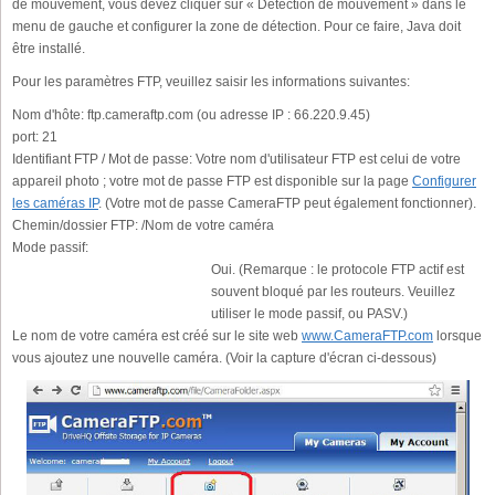
de mouvement, vous devez cliquer sur « Détection de mouvement » dans le
menu de gauche et configurer la zone de détection. Pour ce faire, Java doit
être installé.
Pour les paramètres FTP, veuillez saisir les informations suivantes:
Nom d'hôte:
ftp.cameraftp.com (ou adresse IP : 66.220.9.45)
port:
21
Identifiant FTP / Mot de passe:
Votre nom d'utilisateur FTP est celui de votre
appareil photo ; votre mot de passe FTP est disponible sur la page
Configurer
les caméras IP
. (Votre mot de passe CameraFTP peut également fonctionner).
Chemin/dossier FTP:
/Nom de votre caméra
Mode passif:
Oui. (Remarque : le protocole FTP actif est
souvent bloqué par les routeurs. Veuillez
utiliser le mode passif, ou PASV.)
Le nom de votre caméra est créé sur le site web
www.CameraFTP.com
lorsque
vous ajoutez une nouvelle caméra. (Voir la capture d'écran ci-dessous)