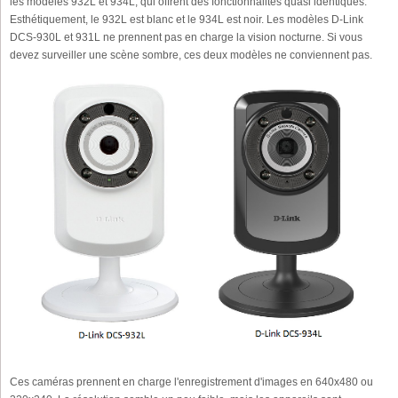
les modèles 932L et 934L, qui offrent des fonctionnalités quasi identiques.
Esthétiquement, le 932L est blanc et le 934L est noir. Les modèles D-Link
DCS-930L et 931L ne prennent pas en charge la vision nocturne. Si vous
devez surveiller une scène sombre, ces deux modèles ne conviennent pas.
Ces caméras prennent en charge l'enregistrement d'images en 640x480 ou