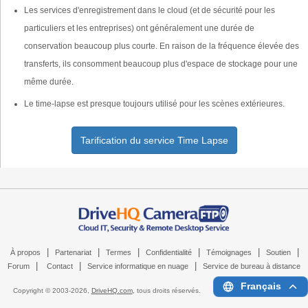
Les services d'enregistrement dans le cloud (et de sécurité pour les
particuliers et les entreprises) ont généralement une durée de
conservation beaucoup plus courte. En raison de la fréquence élevée des
transferts, ils consomment beaucoup plus d'espace de stockage pour une
même durée.
Le time-lapse est presque toujours utilisé pour les scènes extérieures.
Tarification du service Time Lapse
|
|
|
|
|
|
À propos
Partenariat
Termes
Confidentialité
Témoignages
Soutien
|
|
|
Forum
Contact
Service informatique en nuage
Service de bureau à distance
Français
Copyright © 2003-
2026,
DriveHQ.com
, tous droits réservés.