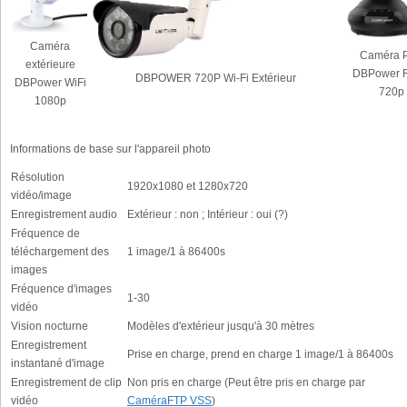
Caméra
Caméra 
extérieure
DBPower F
DBPOWER 720P Wi-Fi Extérieur
DBPower WiFi
720p
1080p
Informations de base sur l'appareil photo
Résolution
1920x1080 et 1280x720
vidéo/image
Enregistrement audio
Extérieur : non ; Intérieur : oui (?)
Fréquence de
téléchargement des
1 image/1 à 86400s
images
Fréquence d'images
1-30
vidéo
Vision nocturne
Modèles d'extérieur jusqu'à 30 mètres
Enregistrement
Prise en charge, prend en charge 1 image/1 à 86400s
instantané d'image
Enregistrement de clip
Non pris en charge (Peut être pris en charge par
vidéo
CaméraFTP VSS
)