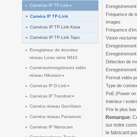
Caméras IP TP-Link
Enregistrement
Fréquence de t
Caméra IP TP-Link
images
Caméras IP TP-Link Kasa
Fréquence d'im
Caméras IP TP-Link Tapo
Vision nocturne
Enregistrement
Enregistreur de données
Enregistrement 
réseau Lorex série N910
Détection de 
Caméras/enregistreurs vidéo
Enregistrement
réseau Hikvision
Format vidéo pr
Type de connex
Caméras IP D-Link
PoE (Power on 
Caméras IP Trendnet
Intérieur / extér
Caméra réseau GeoVision
Prix le plus bas
Caméra réseau Panasonic
Remarque:
Ce
sur notre con
Caméras IP Wanscam
le fabricant p