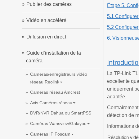
Publier des caméras
Étape 5. Confi
5.1 Configurer
Vidéo en accéléré
5.2 Configurer
Diffusion en direct
6. Visionneu
Guide d’installation de la
caméra
Introducti
La TP-Link TL_
Caméras/enregistreurs vidéo
excellente qua
réseau Reolink
uniquement bes
Caméras réseau Amcrest
adaptée.
Axis Caméras réseau
Contrairement 
DVR/NVR Dahua ou SmartPSS
détection de 
Caméras Wansview/Galayou
Informations d
Caméras IP Foscam
Résolution vid