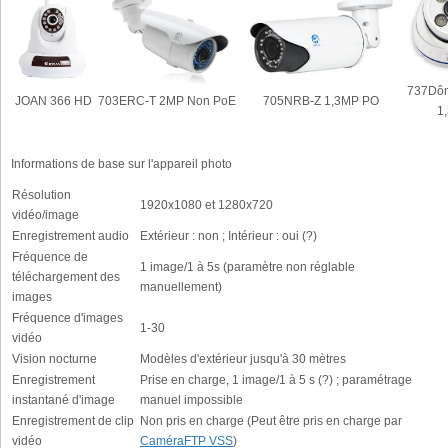
737Dô
JOAN 366 HD
703ERC-T 2MP Non PoE
705NRB-Z 1,3MP PO
1
Informations de base sur l'appareil photo
Résolution
1920x1080 et 1280x720
vidéo/image
Enregistrement audio
Extérieur : non ; Intérieur : oui (?)
Fréquence de
1 image/1 à 5s (paramètre non réglable
téléchargement des
manuellement)
images
Fréquence d'images
1-30
vidéo
Vision nocturne
Modèles d'extérieur jusqu'à 30 mètres
Enregistrement
Prise en charge, 1 image/1 à 5 s (?) ; paramétrage
instantané d'image
manuel impossible
Enregistrement de clip
Non pris en charge (Peut être pris en charge par
vidéo
CaméraFTP VSS
)