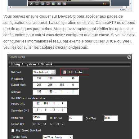
Vous pouvez ensuite cliquer sur DeviceCfg pour accéder aux pages de
configuration de l'appareil. La configuration du service CameraFTP ne dépend
que de quelques paramètres. Vous pouvez rapidement vérifier les options de
configuration pour voir si vous devez configurer quelque chose. Si vous devez
configurer les informations réseau, par exemple pour utiliser DHCP ou Wi-Fi,
veuillez consulter les captures d'écran ci-dessous: