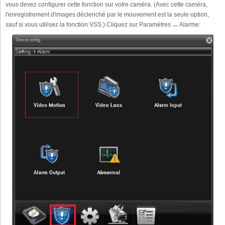
vous devez configurer cette fonction sur votre caméra. (Avec cette caméra,
l'enregistrement d'images déclenché par le mouvement est la seule option,
sauf si vous utilisez la fonction VSS.) Cliquez sur Paramètres → Alarme: