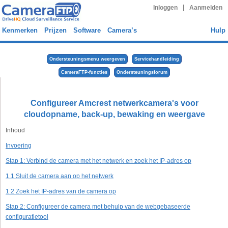
|
Inloggen
Aanmelden
Kenmerken
Prijzen
Software
Camera’s
Hulp
Ondersteuningsmenu weergeven
Servicehandleiding
CameraFTP-functies
Ondersteuningsforum
Configureer Amcrest netwerkcamera's voor
cloudopname, back-up, bewaking en weergave
Inhoud
Invoering
Stap 1: Verbind de camera met het netwerk en zoek het IP-adres op
1.1 Sluit de camera aan op het netwerk
1.2 Zoek het IP-adres van de camera op
Stap 2: Configureer de camera met behulp van de webgebaseerde
configuratietool