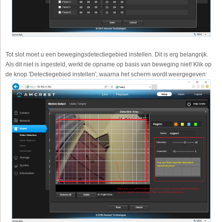
Tot slot moet u een bewegingsdetectiegebied instellen. Dit is erg belangrijk.
Als dit niet is ingesteld, werkt de opname op basis van beweging niet! Klik op
de knop 'Detectiegebied instellen', waarna het scherm wordt weergegeven: