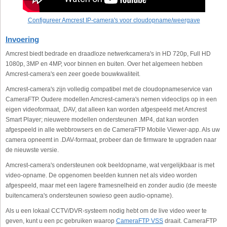
Configureer Amcrest IP-camera's voor cloudopname/weergave
Invoering
Amcrest biedt bedrade en draadloze netwerkcamera's in HD 720p, Full HD
1080p, 3MP en 4MP, voor binnen en buiten. Over het algemeen hebben
Amcrest-camera's een zeer goede bouwkwaliteit.
Amcrest-camera's zijn volledig compatibel met de cloudopnameservice van
CameraFTP. Oudere modellen Amcrest-camera's nemen videoclips op in een
eigen videoformaat, .DAV, dat alleen kan worden afgespeeld met Amcrest
Smart Player; nieuwere modellen ondersteunen .MP4, dat kan worden
afgespeeld in alle webbrowsers en de CameraFTP Mobile Viewer-app. Als uw
camera opneemt in .DAV-formaat, probeer dan de firmware te upgraden naar
de nieuwste versie.
Amcrest-camera's ondersteunen ook beeldopname, wat vergelijkbaar is met
video-opname. De opgenomen beelden kunnen net als video worden
afgespeeld, maar met een lagere framesnelheid en zonder audio (de meeste
buitencamera's ondersteunen sowieso geen audio-opname).
Als u een lokaal CCTV/DVR-systeem nodig hebt om de live video weer te
geven, kunt u een pc gebruiken waarop
CameraFTP VSS
draait. CameraFTP