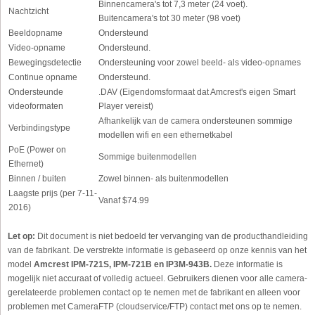
Binnencamera's tot 7,3 meter (24 voet).
Nachtzicht
Buitencamera's tot 30 meter (98 voet)
Beeldopname
Ondersteund
Video-opname
Ondersteund.
Bewegingsdetectie
Ondersteuning voor zowel beeld- als video-opnames
Continue opname
Ondersteund.
Ondersteunde
.DAV (Eigendomsformaat dat Amcrest's eigen Smart
videoformaten
Player vereist)
Afhankelijk van de camera ondersteunen sommige
Verbindingstype
modellen wifi en een ethernetkabel
PoE (Power on
Sommige buitenmodellen
Ethernet)
Binnen / buiten
Zowel binnen- als buitenmodellen
Laagste prijs (per 7-11-
Vanaf $74.99
2016)
Let op:
Dit document is niet bedoeld ter vervanging van de producthandleiding
van de fabrikant. De verstrekte informatie is gebaseerd op onze kennis van het
model
Amcrest IPM-721S, IPM-721B en IP3M-943B.
Deze informatie is
mogelijk niet accuraat of volledig actueel. Gebruikers dienen voor alle camera-
gerelateerde problemen contact op te nemen met de fabrikant en alleen voor
problemen met CameraFTP (cloudservice/FTP) contact met ons op te nemen.