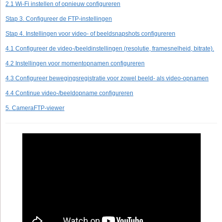
2.1 Wi-Fi instellen of opnieuw configureren
Stap 3. Configureer de FTP-instellingen
Stap 4. Instellingen voor video- of beeldsnapshots configureren
4.1 Configureer de video-/beeldinstellingen (resolutie, framesnelheid, bitrate).
4.2 Instellingen voor momentopnamen configureren
4.3 Configureer bewegingsregistratie voor zowel beeld- als video-opnamen
4.4 Continue video-/beeldopname configureren
5. CameraFTP-viewer