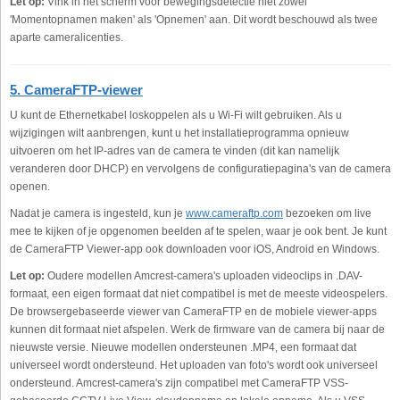
Let op:
Vink in het scherm voor bewegingsdetectie niet zowel
'Momentopnamen maken' als 'Opnemen' aan. Dit wordt beschouwd als twee
aparte cameralicenties.
5. CameraFTP-viewer
U kunt de Ethernetkabel loskoppelen als u Wi-Fi wilt gebruiken. Als u
wijzigingen wilt aanbrengen, kunt u het installatieprogramma opnieuw
uitvoeren om het IP-adres van de camera te vinden (dit kan namelijk
veranderen door DHCP) en vervolgens de configuratiepagina's van de camera
openen.
Nadat je camera is ingesteld, kun je
www.cameraftp.com
bezoeken om live
mee te kijken of je opgenomen beelden af te spelen, waar je ook bent. Je kunt
de CameraFTP Viewer-app ook downloaden voor iOS, Android en Windows.
Let op:
Oudere modellen Amcrest-camera's uploaden videoclips in .DAV-
formaat, een eigen formaat dat niet compatibel is met de meeste videospelers.
De browsergebaseerde viewer van CameraFTP en de mobiele viewer-apps
kunnen dit formaat niet afspelen. Werk de firmware van de camera bij naar de
nieuwste versie. Nieuwe modellen ondersteunen .MP4, een formaat dat
universeel wordt ondersteund. Het uploaden van foto's wordt ook universeel
ondersteund. Amcrest-camera's zijn compatibel met CameraFTP VSS-