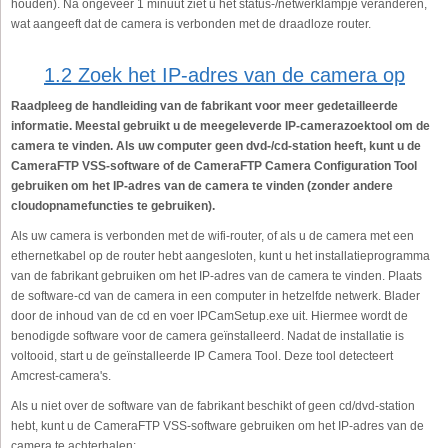
houden). Na ongeveer 1 minuut ziet u het status-/netwerklampje veranderen,
wat aangeeft dat de camera is verbonden met de draadloze router.
1.2 Zoek het IP-adres van de camera op
Raadpleeg de handleiding van de fabrikant voor meer gedetailleerde
informatie. Meestal gebruikt u de meegeleverde IP-camerazoektool om de
camera te vinden. Als uw computer geen dvd-/cd-station heeft, kunt u de
CameraFTP VSS-software of de CameraFTP Camera Configuration Tool
gebruiken om het IP-adres van de camera te vinden (zonder andere
cloudopnamefuncties te gebruiken).
Als uw camera is verbonden met de wifi-router, of als u de camera met een
ethernetkabel op de router hebt aangesloten, kunt u het installatieprogramma
van de fabrikant gebruiken om het IP-adres van de camera te vinden. Plaats
de software-cd van de camera in een computer in hetzelfde netwerk. Blader
door de inhoud van de cd en voer IPCamSetup.exe uit. Hiermee wordt de
benodigde software voor de camera geïnstalleerd. Nadat de installatie is
voltooid, start u de geïnstalleerde IP Camera Tool. Deze tool detecteert
Amcrest-camera's.
Als u niet over de software van de fabrikant beschikt of geen cd/dvd-station
hebt, kunt u de CameraFTP VSS-software gebruiken om het IP-adres van de
camera te achterhalen: