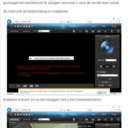
gevraagd het wachtwoord te wijzigen wanneer u voor de eerste keer inlogt.
Je moet ook de ActiveX/plug-in installeren:
Installeer ActiveX en na het inloggen ziet u het livebeeldscherm: