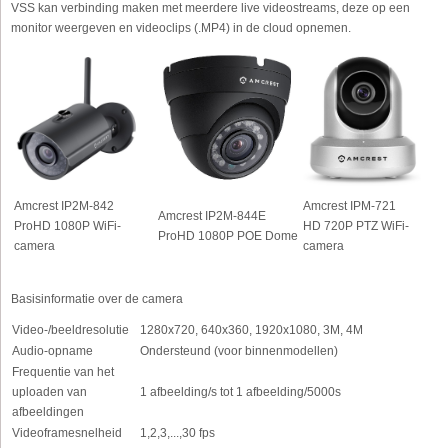
VSS kan verbinding maken met meerdere live videostreams, deze op een
monitor weergeven en videoclips (.MP4) in de cloud opnemen.
Amcrest IP2M-842
Amcrest IPM-721
Amcrest IP2M-844E
ProHD 1080P WiFi-
HD 720P PTZ WiFi-
ProHD 1080P POE Dome
camera
camera
Basisinformatie over de camera
Video-/beeldresolutie
1280x720, 640x360, 1920x1080, 3M, 4M
Audio-opname
Ondersteund (voor binnenmodellen)
Frequentie van het
uploaden van
1 afbeelding/s tot 1 afbeelding/5000s
afbeeldingen
Videoframesnelheid
1,2,3,...,30 fps