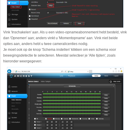
Vink 'Inschakelen' aan. Als u een video-opnameabonnement hebt besteld, vink
dan 'Opnemen' aan; anders vinkt u 'Momentopname' aan. Vink niet beide
opties aan, anders hebt u twee cameralicenties nodig.
Je moet ook op de knop 'Schema instellen' klikken om een schema voor
bewegingsdetectie te selecteren. Meestal selecteer je 'Alle tijden', zoals
hieronder weergegeven: