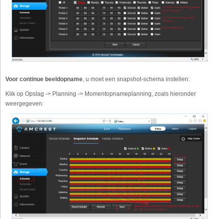
Voor continue beeldopname
, u moet een snapshot-schema instellen:
Klik op Opslag -> Planning -> Momentopnameplanning, zoals hieronder
weergegeven: