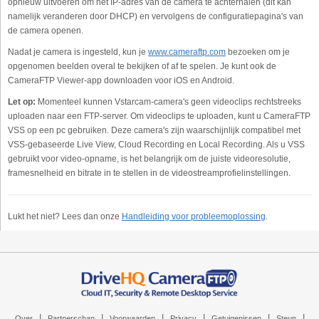
opnieuw uitvoeren om het IP-adres van de camera te achterhalen (dit kan
namelijk veranderen door DHCP) en vervolgens de configuratiepagina's van
de camera openen.
Nadat je camera is ingesteld, kun je
www.cameraftp.com
bezoeken om je
opgenomen beelden overal te bekijken of af te spelen. Je kunt ook de
CameraFTP Viewer-app downloaden voor iOS en Android.
Let op:
Momenteel kunnen Vstarcam-camera's geen videoclips rechtstreeks
uploaden naar een FTP-server. Om videoclips te uploaden, kunt u CameraFTP
VSS op een pc gebruiken. Deze camera's zijn waarschijnlijk compatibel met
VSS-gebaseerde Live View, Cloud Recording en Local Recording. Als u VSS
gebruikt voor video-opname, is het belangrijk om de juiste videoresolutie,
framesnelheid en bitrate in te stellen in de videostreamprofielinstellingen.
Lukt het niet? Lees dan onze
Handleiding voor probleemoplossing
.
|
|
|
|
|
|
Over
Partnerschap
Voorwaarden
Privacy
Getuigenissen
Steun