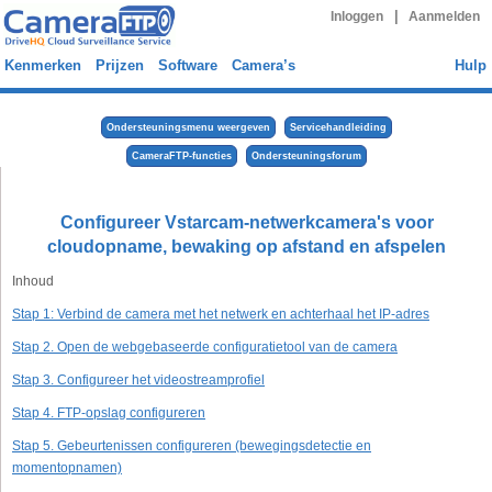
|
Inloggen
Aanmelden
Kenmerken
Prijzen
Software
Camera’s
Hulp
Ondersteuningsmenu weergeven
Servicehandleiding
CameraFTP-functies
Ondersteuningsforum
Configureer Vstarcam-netwerkcamera's voor
cloudopname, bewaking op afstand en afspelen
Inhoud
Stap 1: Verbind de camera met het netwerk en achterhaal het IP-adres
Stap 2. Open de webgebaseerde configuratietool van de camera
Stap 3. Configureer het videostreamprofiel
Stap 4. FTP-opslag configureren
Stap 5. Gebeurtenissen configureren (bewegingsdetectie en
momentopnamen)