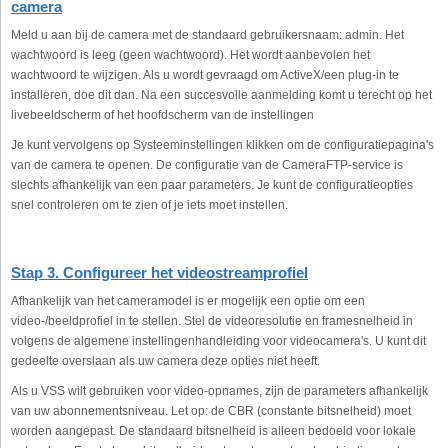
camera
Meld u aan bij de camera met de standaard gebruikersnaam: admin. Het
wachtwoord is leeg (geen wachtwoord). Het wordt aanbevolen het
wachtwoord te wijzigen. Als u wordt gevraagd om ActiveX/een plug-in te
installeren, doe dit dan. Na een succesvolle aanmelding komt u terecht op het
livebeeldscherm of het hoofdscherm van de instellingen
Je kunt vervolgens op Systeeminstellingen klikken om de configuratiepagina's
van de camera te openen. De configuratie van de CameraFTP-service is
slechts afhankelijk van een paar parameters. Je kunt de configuratieopties
snel controleren om te zien of je iets moet instellen.
Stap 3. Configureer het videostreamprofiel
Afhankelijk van het cameramodel is er mogelijk een optie om een
video-/beeldprofiel in te stellen. Stel de videoresolutie en framesnelheid in
volgens de algemene instellingenhandleiding voor videocamera's. U kunt dit
gedeelte overslaan als uw camera deze opties niet heeft.
Als u VSS wilt gebruiken voor video-opnames, zijn de parameters afhankelijk
van uw abonnementsniveau. Let op: de CBR (constante bitsnelheid) moet
worden aangepast. De standaard bitsnelheid is alleen bedoeld voor lokale