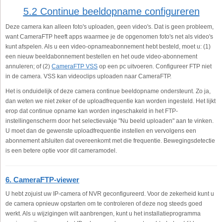
5.2 Continue beeldopname configureren
Deze camera kan alleen foto's uploaden, geen video's. Dat is geen probleem,
want CameraFTP heeft apps waarmee je de opgenomen foto's net als video's
kunt afspelen. Als u een video-opnameabonnement hebt besteld, moet u: (1)
een nieuw beeldabonnement bestellen en het oude video-abonnement
annuleren; of (2)
CameraFTP VSS
op een pc uitvoeren. Configureer FTP niet
in de camera. VSS kan videoclips uploaden naar CameraFTP.
Het is onduidelijk of deze camera continue beeldopname ondersteunt. Zo ja,
dan weten we niet zeker of de uploadfrequentie kan worden ingesteld. Het lijkt
erop dat continue opname kan worden ingeschakeld in het FTP-
instellingenscherm door het selectievakje "Nu beeld uploaden" aan te vinken.
U moet dan de gewenste uploadfrequentie instellen en vervolgens een
abonnement afsluiten dat overeenkomt met die frequentie. Bewegingsdetectie
is een betere optie voor dit cameramodel.
6. CameraFTP-viewer
U hebt zojuist uw IP-camera of NVR geconfigureerd. Voor de zekerheid kunt u
de camera opnieuw opstarten om te controleren of deze nog steeds goed
werkt. Als u wijzigingen wilt aanbrengen, kunt u het installatieprogramma