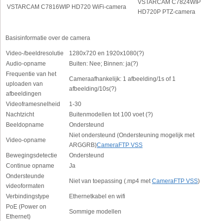
VSTARCAM C7824WIP
VSTARCAM C7816WIP HD720 WiFi-camera
HD720P PTZ-camera
Basisinformatie over de camera
Video-/beeldresolutie
1280x720 en 1920x1080(?)
Audio-opname
Buiten: Nee; Binnen: ja(?)
Frequentie van het
Cameraafhankelijk: 1 afbeelding/1s of 1
uploaden van
afbeelding/10s(?)
afbeeldingen
Videoframesnelheid
1-30
Nachtzicht
Buitenmodellen tot 100 voet (?)
Beeldopname
Ondersteund
Niet ondersteund (Ondersteuning mogelijk met
Video-opname
ARGGRB)
CameraFTP VSS
Bewegingsdetectie
Ondersteund
Continue opname
Ja
Ondersteunde
Niet van toepassing (.mp4 met
CameraFTP VSS
)
videoformaten
Verbindingstype
Ethernetkabel en wifi
PoE (Power on
Sommige modellen
Ethernet)